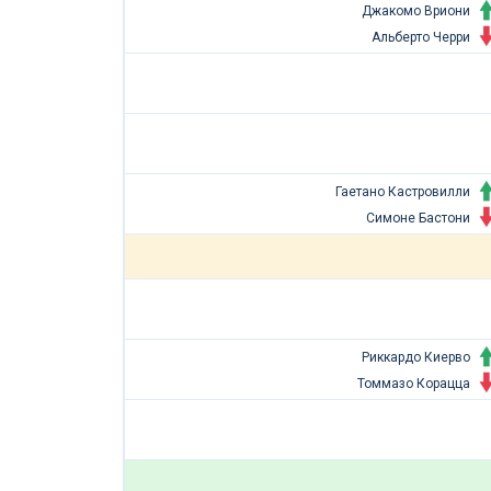
Джакомо Вриони
Альберто Черри
Гаетано Кастровилли
Симоне Бастони
Риккардо Киерво
Томмазо Корацца