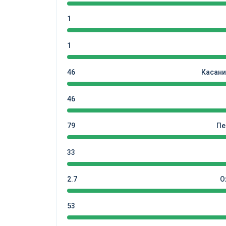
1
1
46
Касани
46
79
Пе
33
2.7
О
53