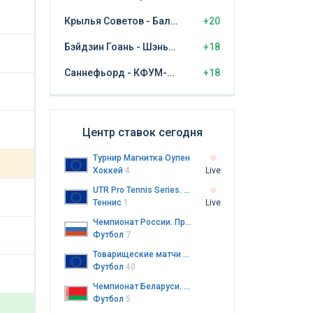
Крылья Советов - Балтика Калининград
+20
Бэйдзин Гоань - Шэньчжэнь Пэн Сити
+18
Саннефьорд - КФУМ-Камератене
+18
Центр ставок сегодня
Турнир Магнитка Оупен
Хоккей
4
Live
UTR Pro Tennis Series. Кавагути
Теннис
1
Live
Чемпионат России. Премьер-лига
Футбол
7
Товарищеские матчи клубов
Футбол
40
Чемпионат Беларуси. Высшая лига
Футбол
5