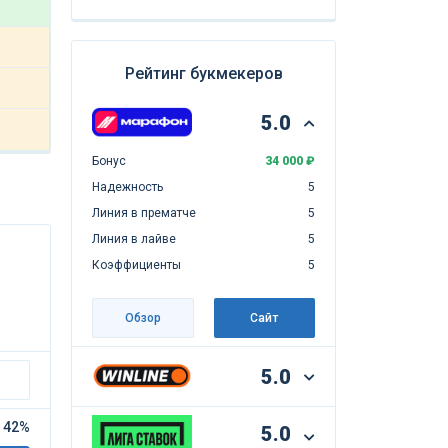
Рейтинг букмекеров
5.0
Бонус
34 000 ₽
Надежность
5
Линия в прематче
5
Линия в лайве
5
Коэффициенты
5
Обзор
Сайт
5.0
42%
5.0