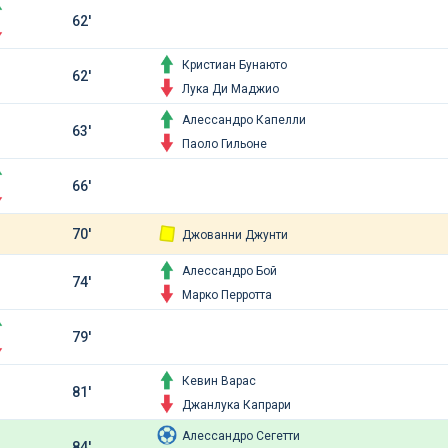
62'
Кристиан Бунаюто
62'
Лука Ди Маджио
Алессандро Капелли
63'
Паоло Гильоне
66'
70'
Джованни Джунти
Алессандро Бой
74'
Марко Перротта
79'
Кевин Варас
81'
Джанлука Капрари
Алессандро Сегетти
84'