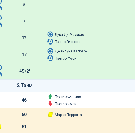
5'
7'
Лука Ди Маджио
13'
Паоло Гильоне
Джанлука Капрари
17'
Пьетро Фуси
45+2'
2 Тайм
Гиулио Фавале
46'
Пьетро Фуси
50'
Марко Перротта
51'