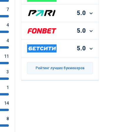
7
5.0
4
5.0
4
5.0
11
Рейтинг лучших букмекеров
3
1
14
8