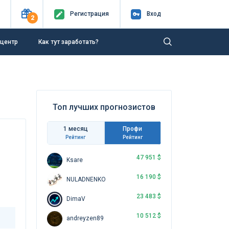
Регистр
ация
Вход
2
-центр
Как тут заработать?
Топ лучших прогнозистов
1 месяц
Профи
Рейтинг
Рейтинг
47 951 $
Ksare
16 190 $
NULADNENKO
23 483 $
DimaV
10 512 $
andreyzen89