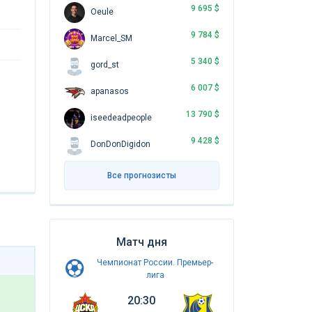
9 695 $
Oeule
9 784 $
Marcel_SM
5 340 $
gord_st
6 007 $
apanasos
13 790 $
iseedeadpeople
9 428 $
DonDonDigidon
Все прогнозисты
Матч дня
Чемпионат России. Премьер-
лига
20:30