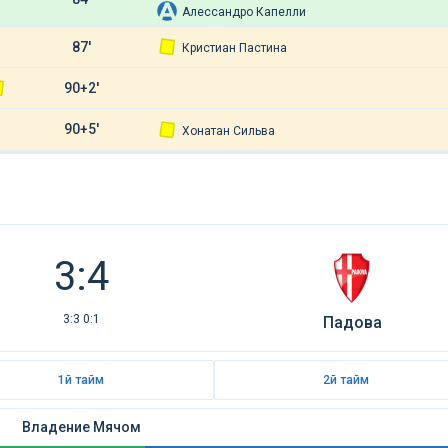
Алессандро Капелли
87'
Кристиан Пастина
90+2'
90+5'
Хонатан Сильва
3:4
3:3 0:1
Падова
1й тайм
2й тайм
Владение Мячом