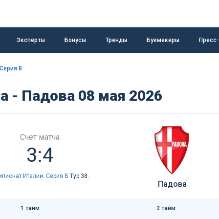
Эксперты
Бонусы
Тренды
Букмекеры
Пресс
Серия B
а - Падова 08 мая 2026
Счёт матча
3:4
пионат Италии. Серия B
Тур 38.
Падова
1 тайм
2 тайм