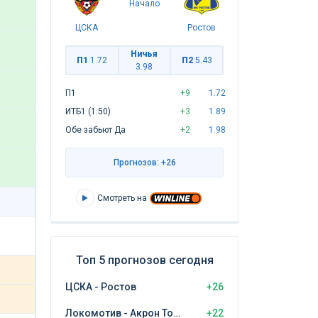
Начало
ЦСКА
Ростов
Ничья
П1
1.72
П2
5.43
3.98
П1
+9
1.72
ИТБ1 (1.50)
+3
1.89
Обе забьют Да
+2
1.98
Прогнозов: +26
Смотреть на
Топ 5 прогнозов сегодня
ЦСКА - Ростов
+26
Локомотив - Акрон Тольятти
+22