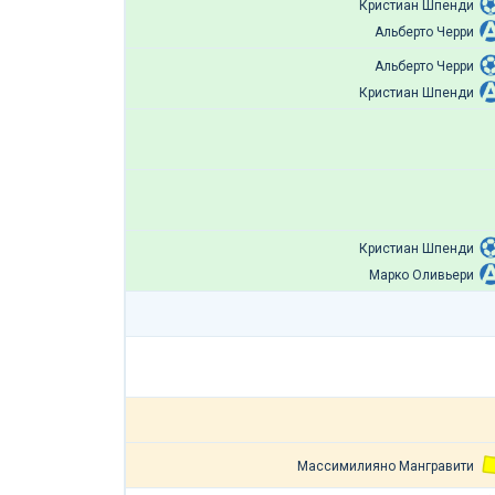
Кристиан Шпенди
Альберто Черри
Альберто Черри
Кристиан Шпенди
Кристиан Шпенди
Марко Оливьери
Массимилияно Мангравити