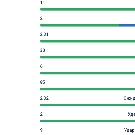
11
2
2.31
30
6
85
2.32
Ожид
21
Уд
9
Удар