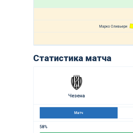
Марко Оливьери
Статистика матча
Чезена
Матч
58%