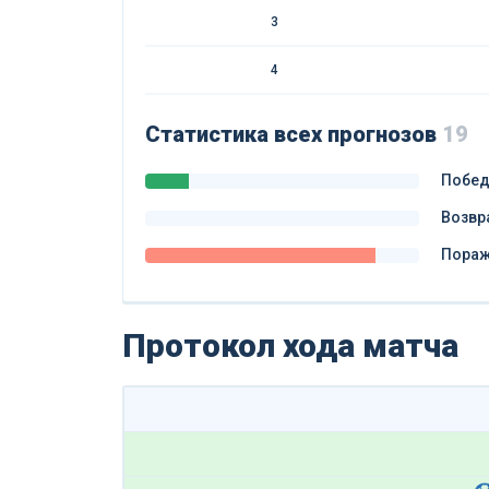
3
4
Статистика всех прогнозов
19
Побе
Возвр
Пора
Протокол хода матча