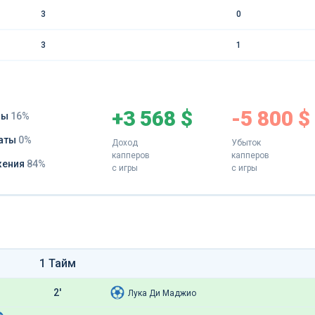
3
0
3
1
+3 568 $
-5 800 $
ды
16%
аты
0%
Доход
Убыток
капперов
капперов
жения
84%
с игры
с игры
1 Тайм
2'
Лука Ди Маджио