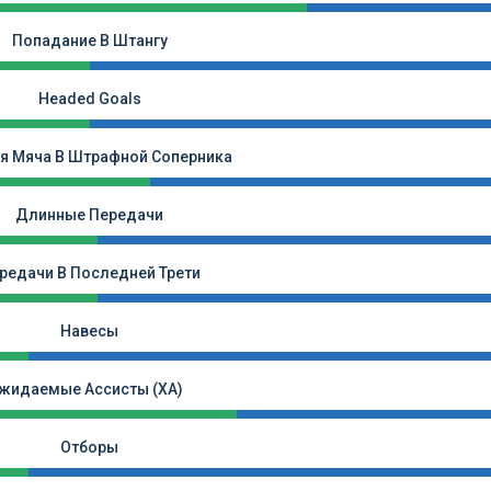
Попадание В Штангу
Headed Goals
я Мяча В Штрафной Соперника
Длинные Передачи
редачи В Последней Трети
Навесы
жидаемые Ассисты (xA)
Отборы