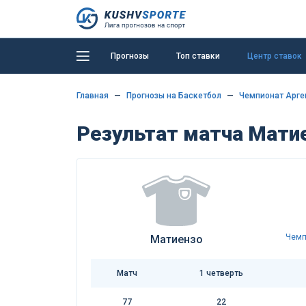
Прогнозы
Топ ставки
Центр ставок
Главная
Прогнозы на Баскетбол
Чемпионат Арге
Результат матча Матие
Чемп
Матиензо
Матч
1 четв
ерть
77
22