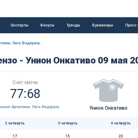
Эксперты
Бонусы
Тренды
Букмекеры
Пресс
нтины. Лига Федераль
нзо - Унион Онкативо 09 мая 2
Счёт матча
77:68
ионат Аргентины. Лига Федераль
Унион Онкативо
2 четв
ерть
3 четв
ерть
4 четв
ерть
17
15
23