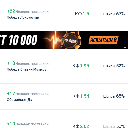
+22
Чел
овек
поставили
КФ
1.5
67%
Шансы
Победа Локомотив
Рекл
+18
Чел
овек
поставили
КФ
1.95
52%
Шансы
Победа Славия Мозырь
+17
Чел
овек
поставили
КФ
1.54
65%
Шансы
Обе забьют Да
+10
Чел
овек
поставили
КФ
2.02
50%
Шансы