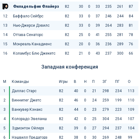
Филадельфия Флайерз
82
30
0
33
235
261
87
12
Баффало Сейбрс
82
33
0
37
246
244
84
13
Нью-Джерси Дэвилс
82
33
0
39
264
283
81
14
Оттава Сенаторс
82
25
0
41
255
281
78
15
Монреаль Канадиенс
82
20
0
36
236
289
76
16
Коламбус Блю Джекетс
82
21
0
43
237
300
66
Западная конференция
М
Команды
Игры
В
Н
П
ЗГ
ПГ
О
1
Даллас Старс
82
40
0
21
298
234
113
2
Виннипег Джетс
82
46
0
24
259
199
110
3
Ванкувер Кэнакс
82
44
0
23
279
223
109
4
Колорадо Эвеланш
82
42
0
25
304
254
107
5
Эдмонтон Ойлерз
82
39
0
27
294
237
104
6
Нэшвилл Предаторз
82
38
0
30
269
248
99