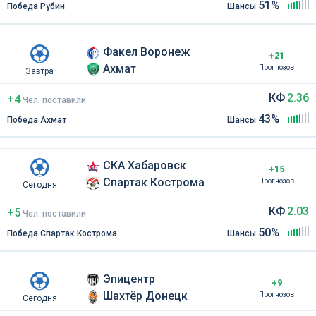
51%
Победа Рубин
Шансы
Факел Воронеж
+21
Ахмат
Прогнозов
Завтра
КФ
2.36
+4
Чел
.
поставили
43%
Победа Ахмат
Шансы
СКА Хабаровск
+15
Спартак Кострома
Прогнозов
Сегодня
КФ
2.03
+5
Чел
.
поставили
50%
Победа Спартак Кострома
Шансы
Эпицентр
+9
Шахтёр Донецк
Прогнозов
Сегодня