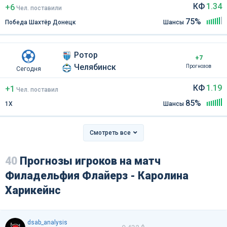
КФ
1.34
+6
Чел
.
поставили
75%
Победа Шахтёр Донецк
Шансы
Ротор
+7
Челябинск
Прогнозов
Сегодня
КФ
1.19
+1
Чел
.
поставил
85%
1Х
Шансы
Смотреть все
40
Прогнозы игроков на матч
Филадельфия Флайерз - Каролина
Харикейнс
dsab_analysis