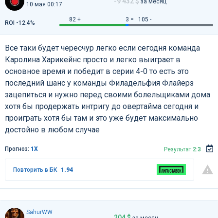
-9 432 $
за месяц
10 мая 00:17
82 +
3 =
105 -
ROI -12.4%
Все таки будет чересчур легко если сегодня команда
Каролина Харикейнс просто и легко выиграет в
основное время и победит в серии 4-0 то есть это
последний шанс у команды Филадельфия Флайерз
зацепиться и нужно перед своими болельщиками дома
хотя бы продержать интригу до овертайма сегодня и
проиграть хотя бы там и это уже будет максимально
достойно в любом случае
Прогноз:
1Х
Результат
2:3
Повторить в БК
1.94
SahurWW
204 $
за месяц