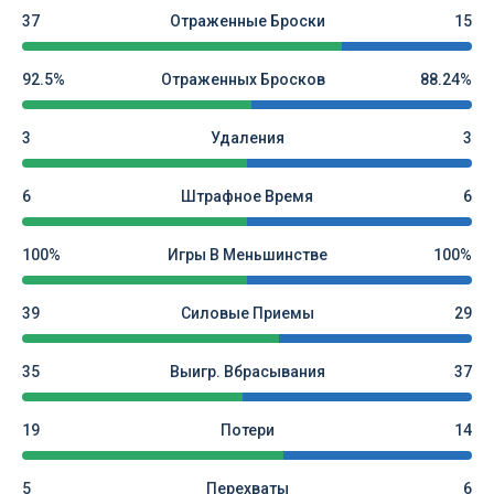
37
Отраженные Броски
15
92.5%
Отраженных Бросков
88.24%
3
Удаления
3
6
Штрафное Время
6
100%
Игры В Меньшинстве
100%
39
Силовые Приемы
29
35
Выигр. Вбрасывания
37
19
Потери
14
5
Перехваты
6