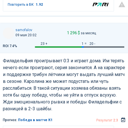
Повторить в БК
1.92
samofalov
1 296 $
за месяц
09 мая 20:02
23 +
1 =
20 -
ROI 7.4%
Филадельфия проигрывает 0:3 и играет дома. Им терять
нечего если проиграют, серия закончится. А на характере
и поддержке трибун лётчики могут выдать лучший матч
в сезоне. Каролина же может подустать или чуть
расслабиться. В такой ситуации хозяева обязаны взять
хотя бы одну победу, чтобы не уйти в отпуск всухую.
Жди эмоционального рывка и победы Филадельфии с
разницей в 2-3 шайбы.
Прогноз:
Победа в матче К1
Результат
2:3