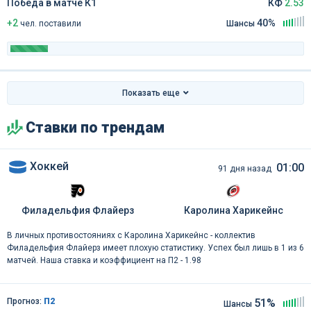
Победа в матче К1
КФ
2.53
+2
40%
чел
.
поставили
Шансы
Показать еще
Ставки по трендам
Хоккей
01:00
91 дня назад
Филадельфия Флайерз
Каролина Харикейнс
В личных противостояниях c Каролина Харикейнс - коллектив
Филадельфия Флайерз имеет плохую статистику. Успех был лишь в 1 из 6
матчей. Наша ставка и коэффициент на П2 - 1.98
Прогноз:
П2
51%
Шансы