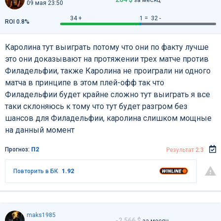
09 мая 23:50
34 +
1 =
32 -
ROI 0.8%
Каролина тут выиграть потому что они по факту лучше
это они доказывают на протяжении трех матче против
Филадельфии, также Каролина не проиграли ни одного
матча в принципе в этом плей-офф так что
Филадельфии будет крайне сложно тут выиграть я все
таки склоняюсь к тому что тут будет разгром без
шансов для Филадельфии, каролина слишком мощные
на данный момент
Прогноз:
П2
Результат
2:3
Повторить в БК
1.92
maks1985
-2 566 $
за месяц