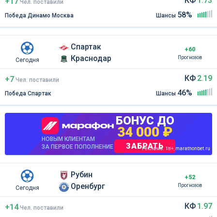
КФ
1.73
+17
Чел
.
поставили
58%
Победа Динамо Москва
Шансы
Спартак
+60
Краснодар
Прогнозов
Сегодня
КФ
2.19
+7
Чел
.
поставили
46%
Победа Спартак
Шансы
БОНУС ДО
34 000 ₽
НОВЫМ КЛИЕНТАМ
ЗАБРАТЬ
ЗА ПЕРВОЕ ПОПОЛНЕНИЕ
Реклама. 18+, marathonbet.ru
Рубин
+52
Оренбург
Прогнозов
Сегодня
КФ
1.97
+14
Чел
.
поставили