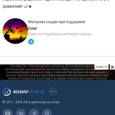
сражение! 🏒🔥
Материал создан при поддержке:
Олег
Один из старейших капперов страны
×
Реклама +18
18+
© 2011 - 2026 Лига прогнозов на спорт