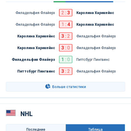
2
:
3
Филадельфия Флайерз
Каролина Харикейнс
1
:
4
Филадельфия Флайерз
Каролина Харикейнс
3
:
2
Каролина Харикейнс
Филадельфия Флайерз
3
:
0
Каролина Харикейнс
Филадельфия Флайерз
1
:
0
Филадельфия Флайерз
Питтсбург Пингвинс
3
:
2
Питтсбург Пингвинс
Филадельфия Флайерз
Больше статистики
NHL
Последниe
Таблица