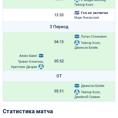
К'Андре Миллер,
Тейлор Холл
Гол не засчитан
13:03
Марк Янковский
3 Период
Логан Стэнковен
04:13
Тейлор Холл,
Джексон Блейк
Алекс Бамп
05:52
Трэвис Конечны,
Кристиан Дворак
ОТ
Джексон Блейк
05:31
Тейлор Холл,
Джейкоб Славин
Статистика матча