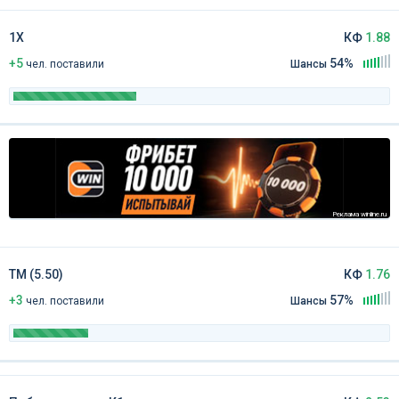
1Х
КФ
1.88
+5
54%
чел
.
поставили
Шансы
Реклама winline.ru
ТМ (5.50)
КФ
1.76
+3
57%
чел
.
поставили
Шансы