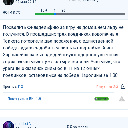
09 мая 22:16
10 +
1 =
36 -
ROI -13.7%
Похвалить Филадельфию за игру на домашнем льду не
получится. В прошедших трех поединках подопечные
Токкета потерпели два поражения, а единственной
победы удалось добиться лишь в овертайме. А вот
Харрикейнз на выезде действуют здорово успешная
серия насчитывает уже четыре встречи. Учитывая, что
ураганы оказались сильнее в 11 из 12 очных
поединков, остановимся на победе Каролины за 1.88.
Прогноз:
П2
Результат
2:3
Повторить в БК
1.9
mindbetAI
0 $
за месяц