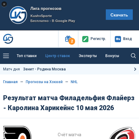
×
Лига прогнозов
Скачать
KushvSporte
Бесплатно - В Google Play
Регистр
.
Вход
2
Топ ставки
Центр ставок
Эксперты
Бонусы
Тренды
Букмекеры
Пресс-центр
Матч дня
Зенит - Родина Москва
Как тут заработать?
Главная
Прогнозы на Хоккей
NHL
Результат матча Филадельфия Флайерз
- Каролина Харикейнс 10 мая 2026
Счёт матча