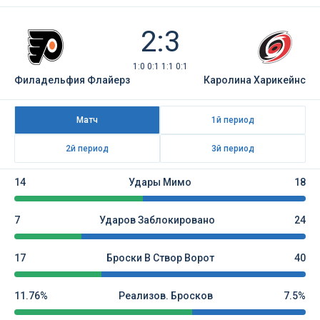
2:3
1:0 0:1 1:1 0:1
Филадельфия Флайерз
Каролина Харикейнс
Матч
1й период
2й период
3й период
14
Удары Мимо
18
7
Ударов Заблокировано
24
17
Броски В Створ Ворот
40
11.76%
Реализов. Бросков
7.5%