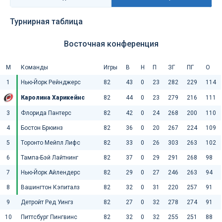
Турнирная таблица
Восточная конференция
М
Команды
Игры
В
Н
П
ЗГ
ПГ
О
1
Нью-Йорк Рейнджерс
82
43
0
23
282
229
114
Каролина Харикейнс
82
44
0
23
279
216
111
3
Флорида Пантерс
82
42
0
24
268
200
110
4
Бостон Брюинз
82
36
0
20
267
224
109
5
Торонто Мейпл Лифс
82
33
0
26
303
263
102
6
Тампа-Бэй Лайтнинг
82
37
0
29
291
268
98
7
Нью-Йорк Айлендерс
82
29
0
27
246
263
94
8
Вашингтон Кэпиталз
82
32
0
31
220
257
91
9
Детройт Ред Уингз
82
27
0
32
278
274
91
10
Питтсбург Пингвинс
82
32
0
32
255
251
88