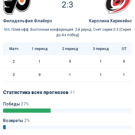
2:3
Филадельфия Флайерз
Каролина Харикейнс
NHL
Плей-офф. Восточная конференция. 2-й раунд. Счет серии 0:3 (Серия
до 4-х побед)
Матч
1 период
2 период
3 период
ОТ
2
1
0
1
0
3
0
1
1
1
Статистика всех прогнозов
41
Победы
37%
Возвраты
2%