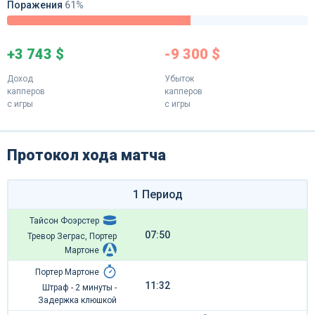
Поражения
61%
+3 743 $
-9 300 $
Доход
Убыток
капперов
капперов
с игры
с игры
Протокол хода матча
1 Период
Тайсон Фоэрстер
07:50
Тревор Зеграс, Портер
Мартоне
Портер Мартоне
11:32
Штраф - 2 минуты -
Задержка клюшкой