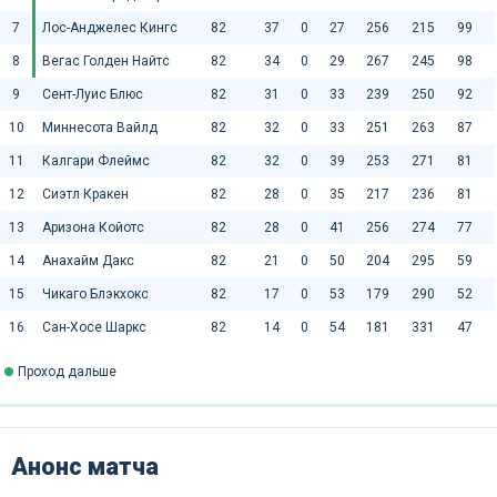
7
Лос-Анджелес Кингс
82
37
0
27
256
215
99
8
Вегас Голден Найтс
82
34
0
29
267
245
98
9
Сент-Луис Блюс
82
31
0
33
239
250
92
10
Миннесота Вайлд
82
32
0
33
251
263
87
11
Калгари Флеймс
82
32
0
39
253
271
81
12
Сиэтл Кракен
82
28
0
35
217
236
81
13
Аризона Койотс
82
28
0
41
256
274
77
14
Анахайм Дакс
82
21
0
50
204
295
59
15
Чикаго Блэкхокс
82
17
0
53
179
290
52
16
Сан-Хосе Шаркс
82
14
0
54
181
331
47
Проход дальше
Анонс матча