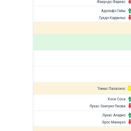
Факундо Фариас
Адольфо Гайш
Гуидо Каррильо
Томас Паласиос
Хосе Соса
Лукас Эзигуил Пиови
Лукас Аларио
Эрос Манкузо