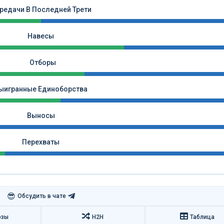
редачи В Последней Трети
Навесы
Отборы
ыигранные Единоборства
Выносы
Перехваты
😎
Обсудить в чате
озы
H2H
Таблица