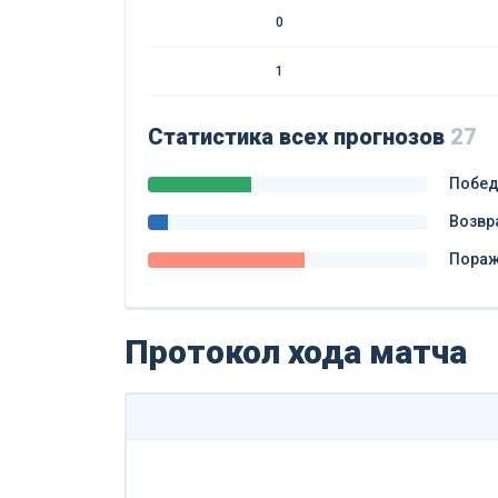
0
1
Статистика всех прогнозов
27
Побе
Возвр
Пора
Протокол хода матча