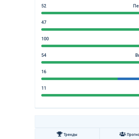
52
Пе
47
100
54
В
16
11
Тренды
Прогн