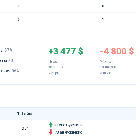
0
0
0
1
+3 477 $
-4 800 $
ды
37%
аты
7%
Доход
Убыток
капперов
капперов
жения
56%
с игры
с игры
1 Тайм
Бруно Сукулини
27'
Алан Форнерис