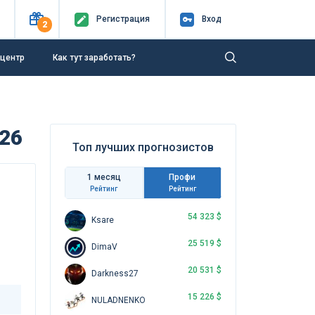
Регистр
ация
Вход
2
-центр
Как тут заработать?
026
Топ лучших прогнозистов
1 месяц
Профи
Рейтинг
Рейтинг
54 323 $
Ksare
25 519 $
DimaV
20 531 $
Darkness27
15 226 $
NULADNENKO