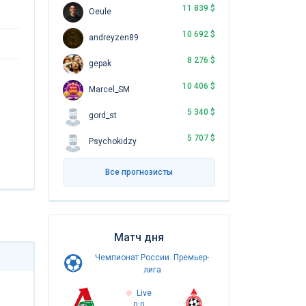
11 839 $
Oeule
10 692 $
andreyzen89
8 276 $
gepak
10 406 $
Marcel_SM
5 340 $
gord_st
5 707 $
Psychokidzy
Все прогнозисты
Матч дня
Чемпионат России. Премьер-
лига
Live
0:0