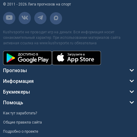
© 2011 - 2026 Лига прогнозов на спорт
Kushvsporte не проводит игр на деньги. Вся информация носит
ознакомительный характер. При использовании материалов сайта
активная ссылка на www.kushvsporte.ru обязательна
Прогнозы
Информация
Букмекеры
Помощь
Как тут заработать?
Общие правила сайта
Подробно о проекте