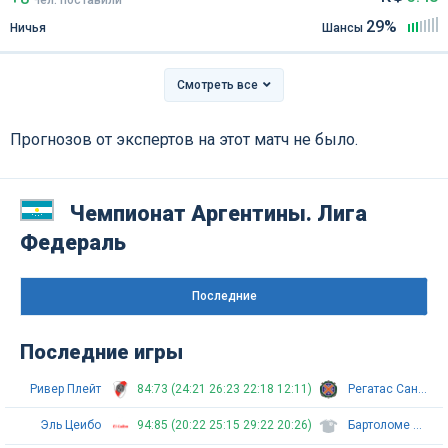
29%
Ничья
Шансы
Смотреть все
Прогнозов от экспертов на этот матч не было.
Чемпионат Аргентины. Лига
Федераль
Последниe
Последние игры
Ривер Плейт
84:73 (24:21 26:23 22:18 12:11)
Регатас Сан-Николас
Эль Цеибо
94:85 (20:22 25:15 29:22 20:26)
Бартоломе Митре де Посадас