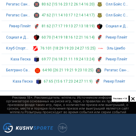
Регатас Сан-Николас
80:62 (15:16 23:12 26:14 16:20)
Олл Бойс Санта-Роза
Регатас Сан-Николас
47:62 (11:14 10:17 12:14 14:17)
Олл Бойс Санта-Роза
Ривер Плейт
81:62 (17:17 19:13 27:13 18:19)
Социал и Депортиво Пресиденте Деркуи
Социал и Депортиво Пресиденте Деркуи
60:70 (14:19 18:16 12:21 16:14)
Ривер Плейт
Клуб Спортиво Пилар
76:101 (18:29 19:20 24:27 15:25)
Эль Цеибо
Каза Песка
69:77 (16:18 21:11 19:24 13:24)
Ривер Плейт
Белграно Сан Николас
64:90 (26:21 19:21 9:23 10:25)
Регатас Сан-Николас
Каза Песка
67:65 (15:6 17:23 24:27 11:9)
Ривер Плейт
×
Реклама +18
18+