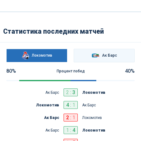
Статистика последних матчей
Локомотив
Ак Барс
80%
40%
Процент побед
2
:
3
Ак Барс
Локомотив
4
:
1
Локомотив
Ак Барс
2
:
1
Ак Барс
Локомотив
1
:
4
Ак Барс
Локомотив