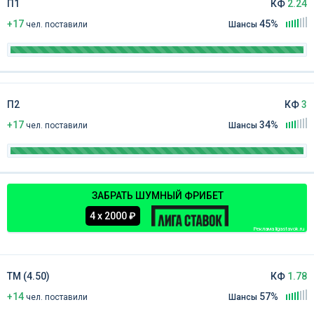
П1
КФ
2.24
+17
45%
чел
.
поставили
Шансы
П2
КФ
3
+17
34%
чел
.
поставили
Шансы
ЗАБРАТЬ ШУМНЫЙ ФРИБЕТ
4 х 2000 ₽
Реклама ligastavok.ru
ТМ (4.50)
КФ
1.78
+14
57%
чел
.
поставили
Шансы