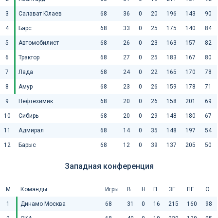
3
Салават Юлаев
68
36
0
20
196
143
90
4
Барс
68
33
0
25
175
140
84
5
Автомобилист
68
26
0
23
163
157
82
6
Трактор
68
27
0
25
183
167
80
7
Лада
68
24
0
22
165
170
78
8
Амур
68
23
0
26
159
178
71
9
Нефтехимик
68
20
0
26
158
201
69
10
Сибирь
68
20
0
29
148
180
67
11
Адмирал
68
14
0
35
148
197
54
12
Барыс
68
12
0
39
137
205
50
Западная конференция
М
Команды
Игры
В
Н
П
ЗГ
ПГ
О
1
Динамо Москва
68
31
0
16
215
160
98