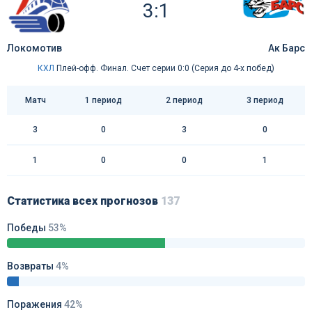
3:1
Локомотив
Ак Барс
КХЛ
Плей-офф. Финал. Счет серии 0:0 (Серия до 4-х побед)
Матч
1 период
2 период
3 период
3
0
3
0
1
0
0
1
Статистика всех прогнозов
137
Победы
53%
Возвраты
4%
Поражения
42%