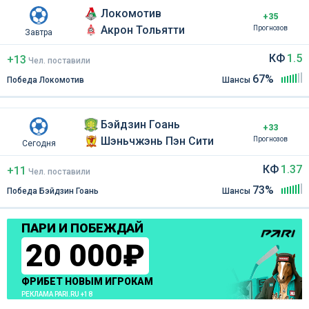
Локомотив
+35
Акрон Тольятти
Прогнозов
Завтра
КФ
1.5
+13
Чел
.
поставили
67%
Победа Локомотив
Шансы
Бэйдзин Гоань
+33
Шэньчжэнь Пэн Сити
Прогнозов
Сегодня
КФ
1.37
+11
Чел
.
поставили
73%
Победа Бэйдзин Гоань
Шансы
ПАРИ И ПОБЕЖДАЙ
20 000₽
ФРИБЕТ НОВЫМ ИГРОКАМ
РЕКЛАМА PARI.RU +18