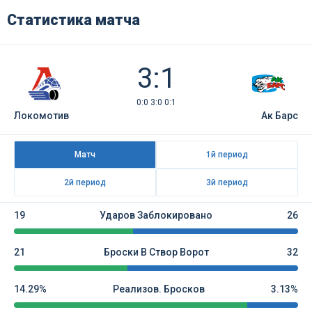
Статистика матча
3:1
0:0 3:0 0:1
Локомотив
Ак Барс
Матч
1й период
2й период
3й период
19
Ударов Заблокировано
26
21
Броски В Створ Ворот
32
14.29%
Реализов. Бросков
3.13%