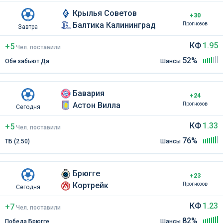
Крылья Советов
+30
Балтика Калининград
Прогнозов
Завтра
КФ
1.95
+5
Чел
.
поставили
52%
Обе забьют Да
Шансы
Бавария
+24
Астон Вилла
Прогнозов
Сегодня
КФ
1.33
+5
Чел
.
поставили
76%
ТБ (2.50)
Шансы
Брюгге
+23
Кортрейк
Прогнозов
Сегодня
КФ
1.23
+7
Чел
.
поставили
82%
Победа Брюгге
Шансы