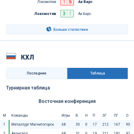
1
:
5
Локомотив
Ак Барс
3
:
1
Локомотив
Ак Барс
Больше статистики
КХЛ
Последниe
Таблица
Турнирная таблица
Восточная конференция
М
Команды
Игры
В
Н
П
ЗГ
ПГ
О
1
Металлург Магнитогорск
68
35
0
17
212
167
95
2
Авангард
68
31
0
19
211
181
92