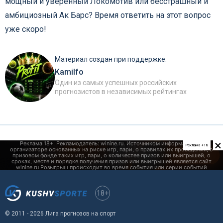
мощный и уверенный Локомотив или бесстрашный и
амбициозный Ак Барс? Время ответить на этот вопрос
уже скоро!
Материал создан при поддержке:
Kamilfo
Один из самых успешных российских
прогнозистов в независимых рейтингах
×
Реклама +18
18+
© 2011 - 2026 Лига прогнозов на спорт