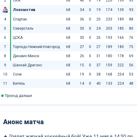
2
СКА
68
40
0
19
220
139
95
Локомотив
68
34
0
19
174
139
93
4
Спартак
68
36
0
20
233
189
88
5
Северсталь
68
30
0
24
203
185
80
6
ЦСКА
68
30
0
26
193
166
76
7
Торпедо Нижний-Новгород
68
27
0
27
189
180
75
8
Динамо Минск
68
26
0
31
180
178
69
9
Шанхай Драгонс
68
15
0
37
159
222
56
10
Сочи
68
19
0
38
168
254
53
11
Витязь
68
14
0
40
133
224
48
Проход дальше
Анонс матча
🔥 Грядет жаркий хоккейный бой! Уже 11 мая в 14:30 по