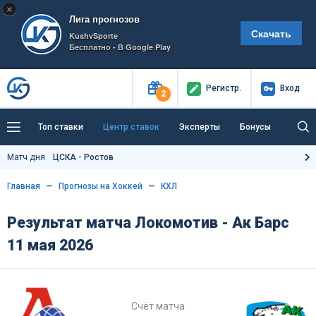
×
Лига прогнозов
Скачать
KushvSporte
Бесплатно - В Google Play
Регистр
.
Вход
2
Топ ставки
Центр ставок
Эксперты
Бонусы
Тренды
Букмекеры
Пресс-центр
Матч дня
ЦСКА - Ростов
Как тут заработать?
Главная
Прогнозы на Хоккей
КХЛ
Результат матча Локомотив - Ак Барс
11 мая 2026
Счёт матча