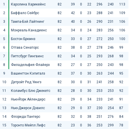
1
Каролина Харикейнс
82
39
0
22
296
240
113
2
Баффало Сейбрс
82
42
0
23
288
241
109
3
Тампа-Бэй Лайтнинг
82
40
0
26
290
231
106
4
Монреаль Канадиенс
82
34
0
24
283
256
106
5
Бостон Брюинз
82
33
0
27
272
250
100
6
Оттава Сенаторс
82
38
0
27
278
246
99
7
Питтсбург Пингвинс
82
34
0
25
293
268
98
8
Филадельфия Флайерз
82
27
0
27
250
243
98
9
Вашингтон Кэпиталз
82
37
0
30
263
244
95
10
Детройт Ред Уингз
82
30
0
31
241
258
92
11
Коламбус Блю Джекетс
82
28
0
30
253
253
92
12
Нью-Йорк Айлендерс
82
29
0
34
233
241
91
13
Нью-Джерси Дэвилс
82
29
0
37
230
254
87
14
Флорида Пантерс
82
32
0
38
251
276
84
15
Торонто Мейпл Лифс
82
23
0
36
253
299
78