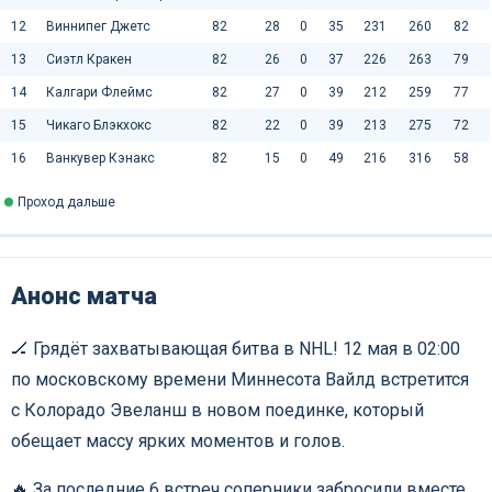
12
Виннипег Джетс
82
28
0
35
231
260
82
13
Сиэтл Кракен
82
26
0
37
226
263
79
14
Калгари Флеймс
82
27
0
39
212
259
77
15
Чикаго Блэкхокс
82
22
0
39
213
275
72
16
Ванкувер Кэнакс
82
15
0
49
216
316
58
Проход дальше
Анонс матча
🏒 Грядёт захватывающая битва в NHL! 12 мая в 02:00
по московскому времени Миннесота Вайлд встретится
с Колорадо Эвеланш в новом поединке, который
обещает массу ярких моментов и голов.
🔥 За последние 6 встреч соперники забросили вместе