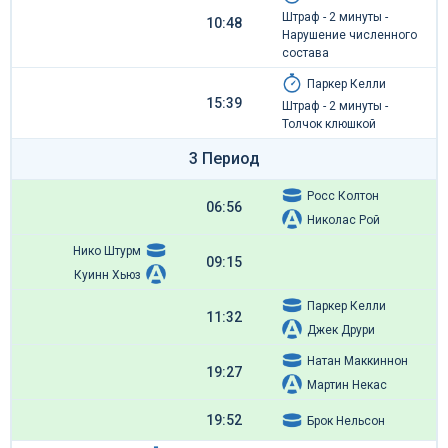
Штраф - 2 минуты -
10:48
Нарушение численного
состава
Паркер Келли
15:39
Штраф - 2 минуты -
Толчок клюшкой
3 Период
Росс Колтон
06:56
Николас Рой
Нико Штурм
09:15
Куинн Хьюз
Паркер Келли
11:32
Джек Друри
Натан Маккиннон
19:27
Мартин Некас
19:52
Брок Нельсон