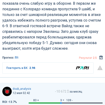
показала очень слабую игру в обороне. В первом же
поединке с Колорадо команда пропустила 9 шайб, и
только за счет шикарной реализации моментов в атаке
удалось избежать полного разгрома, уступив со счетом
6-9. В ответной гостевой встрече Вайлд также не
справились с напором Эвеланш. Зато дома клуб сразу
реабилитировался перед болельщиками, одержав
убедительную победу 5-1. Думаю. сегодня они снова
выиграют, холтя игра будет сложнее.
Прогноз:
П1
Результат
2:5
Повторить в БК
2.96
dsab_analysis
-10 672 $
за месяц
12 мая 02:42
83 +
3 =
109 -
ROI -13.7%