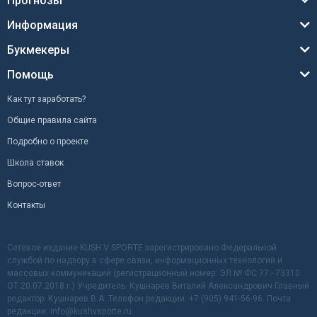
Прогнозы
Информация
Букмекеры
Помощь
Как тут заработать?
Общие правила сайта
Подробно о проекте
Школа ставок
Вопрос-ответ
Контакты
Сетевое издание KUSH V SPORTE зарегистрировано Федеральной
службой по надзору в сфере связи, информационных технологий и
массовых коммуникаций (регистрационный номер: ЭЛ № ФС 77 - 73310
ОТ 20.07.2018 г.) Учредитель: Кушнарев Виталий Александрович Главный
редактор: Кушнарев В.А. Телефон редакции: +7 (905) 941-56-96. Почта
редакции: info@kushvsporte.ru.