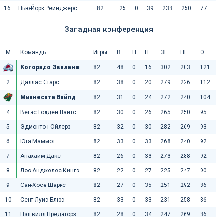
16
Нью-Йорк Рейнджерс
82
25
0
39
238
250
77
Западная конференция
М
Команды
Игры
В
Н
П
ЗГ
ПГ
О
Колорадо Эвеланш
82
48
0
16
302
203
121
2
Даллас Старс
82
38
0
20
279
226
112
Миннесота Вайлд
82
31
0
24
272
240
104
4
Вегас Голден Найтс
82
30
0
26
265
250
95
5
Эдмонтон Ойлерз
82
32
0
30
282
269
93
6
Юта Маммот
82
33
0
33
268
240
92
7
Анахайм Дакс
82
26
0
33
273
288
92
8
Лос-Анджелес Кингс
82
22
0
27
225
247
90
9
Сан-Хосе Шаркс
82
27
0
35
251
292
86
10
Сент-Луис Блюс
82
33
0
33
231
258
86
11
Нэшвилл Предаторз
82
28
0
34
247
269
86