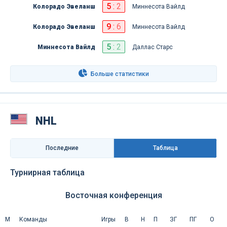
5
:
2
Колорадо Эвеланш
Миннесота Вайлд
9
:
6
Колорадо Эвеланш
Миннесота Вайлд
5
:
2
Миннесота Вайлд
Даллас Старс
Больше статистики
NHL
Последниe
Таблица
Турнирная таблица
Восточная конференция
М
Команды
Игры
В
Н
П
ЗГ
ПГ
О