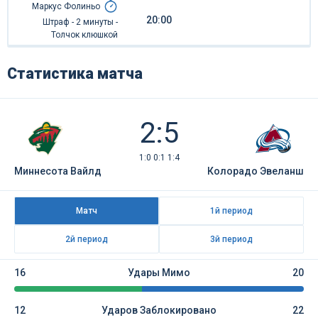
Маркус Фолиньо
20:00
Штраф - 2 минуты -
Толчок клюшкой
Статистика матча
2:5
1:0 0:1 1:4
Миннесота Вайлд
Колорадо Эвеланш
Матч
1й период
2й период
3й период
16
Удары Мимо
20
12
Ударов Заблокировано
22