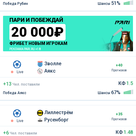
51%
Победа Рубин
Шансы
ПАРИ И ПОБЕЖДАЙ
20 000₽
ФРИБЕТ НОВЫМ ИГРОКАМ
РЕКЛАМА PARI.RU +18
Зволле
+40
Аякс
Прогнозов
Live
КФ
1.5
+13
Чел
.
поставили
67%
Победа Аякс
Шансы
Лиллестрём
+35
Русенборг
Прогнозов
Live
КФ
1.48
+6
Чел
.
поставили