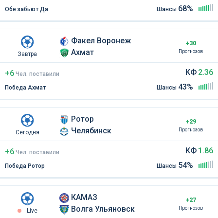
68%
Обе забьют Да
Шансы
Факел Воронеж
+30
Ахмат
Прогнозов
Завтра
КФ
2.36
+6
Чел
.
поставили
43%
Победа Ахмат
Шансы
Ротор
+29
Челябинск
Прогнозов
Сегодня
КФ
1.86
+6
Чел
.
поставили
54%
Победа Ротор
Шансы
КАМАЗ
+27
Волга Ульяновск
Прогнозов
Live