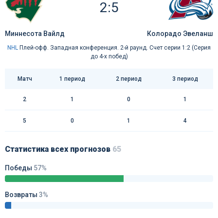
2:5
Миннесота Вайлд
Колорадо Эвеланш
NHL
Плей-офф. Западная конференция. 2-й раунд. Счет серии 1:2 (Серия
до 4-х побед)
Матч
1 период
2 период
3 период
2
1
0
1
5
0
1
4
Статистика всех прогнозов
65
Победы
57%
Возвраты
3%