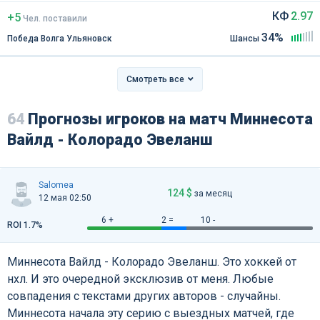
КФ
2.97
+5
Чел
.
поставили
34%
Победа Волга Ульяновск
Шансы
Смотреть все
64
Прогнозы игроков на матч Миннесота
Вайлд - Колорадо Эвеланш
Salomea
124 $
за месяц
12 мая 02:50
6 +
2 =
10 -
ROI 1.7%
Миннесота Вайлд - Колорадо Эвеланш. Это хоккей от
нхл. И это очередной эксклюзив от меня. Любые
совпадения с текстами других авторов - случайны.
Миннесота начала эту серию с выездных матчей, где