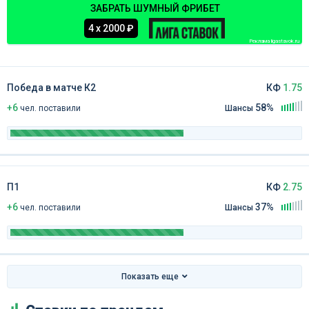
ЗАБРАТЬ ШУМНЫЙ ФРИБЕТ
4 х 2000 ₽
Реклама ligastavok.ru
Победа в матче К2
КФ
1.75
+6
58%
чел
.
поставили
Шансы
П1
КФ
2.75
+6
37%
чел
.
поставили
Шансы
Показать еще