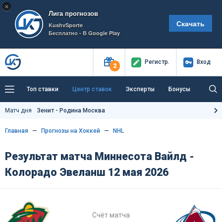
×
Лига прогнозов
Скачать
KushvSporte
Бесплатно - В Google Play
Регистр
.
Вход
2
Топ ставки
Центр ставок
Эксперты
Бонусы
Тренды
Букмекеры
Пресс-центр
Матч дня
Зенит - Родина Москва
Как тут заработать?
Главная
Прогнозы на Хоккей
NHL
Результат матча Миннесота Вайлд -
Колорадо Эвеланш 12 мая 2026
Счёт матча