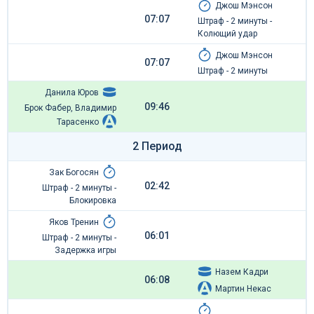
Джош Мэнсон
07:07
Штраф - 2 минуты -
Колющий удар
Джош Мэнсон
07:07
Штраф - 2 минуты
Данила Юров
09:46
Брок Фабер, Владимир
Тарасенко
2 Период
Зак Богосян
02:42
Штраф - 2 минуты -
Блокировка
Яков Тренин
06:01
Штраф - 2 минуты -
Задержка игры
Назем Кадри
06:08
Мартин Некас