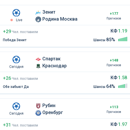
Зенит
+177
Родина Москва
Прогнозов
Live
КФ
1.19
+29
Чел
.
поставили
85%
Победа Зенит
Шансы
Спартак
+148
Краснодар
Прогнозов
Сегодня
КФ
1.58
+26
Чел
.
поставили
64%
Обе забьют Да
Шансы
Рубин
+113
Оренбург
Прогнозов
Сегодня
КФ
1.97
+31
Чел
.
поставили