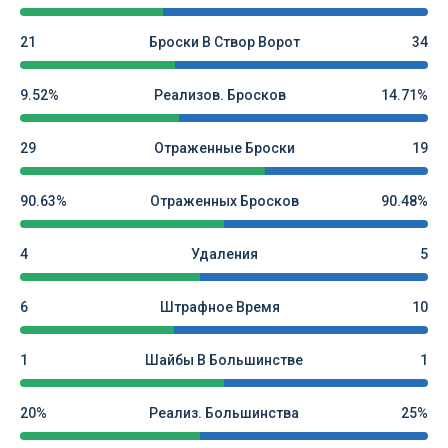
21
Броски В Створ Ворот
34
9.52%
Реализов. Бросков
14.71%
29
Отраженные Броски
19
90.63%
Отраженных Бросков
90.48%
4
Удаления
5
6
Штрафное Время
10
1
Шайбы В Большинстве
1
20%
Реализ. Большинства
25%