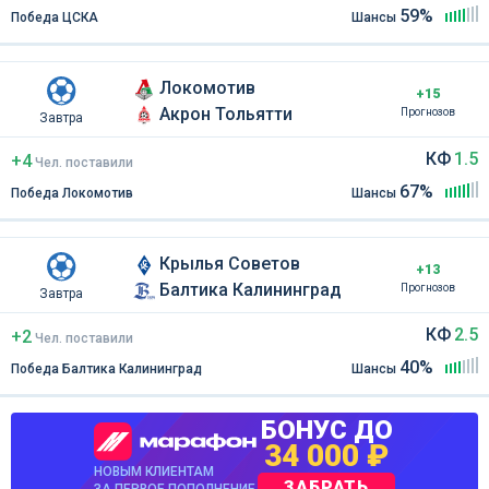
59%
Победа ЦСКА
Шансы
Локомотив
+15
Акрон Тольятти
Прогнозов
Завтра
КФ
1.5
+4
Чел
.
поставили
67%
Победа Локомотив
Шансы
Крылья Советов
+13
Балтика Калининград
Прогнозов
Завтра
КФ
2.5
+2
Чел
.
поставили
40%
Победа Балтика Калининград
Шансы
БОНУС ДО
34 000 ₽
НОВЫМ КЛИЕНТАМ
ЗАБРАТЬ