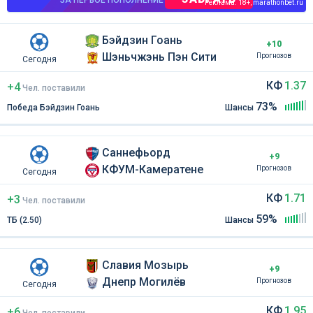
ЗА ПЕРВОЕ ПОПОЛНЕНИЕ
Реклама. 18+, marathonbet.ru
Бэйдзин Гоань
+10
Шэньчжэнь Пэн Сити
Прогнозов
Сегодня
КФ
1.37
+4
Чел
.
поставили
73%
Победа Бэйдзин Гоань
Шансы
Саннефьорд
+9
КФУМ-Камератене
Прогнозов
Сегодня
КФ
1.71
+3
Чел
.
поставили
59%
ТБ (2.50)
Шансы
Славия Мозырь
+9
Днепр Могилёв
Прогнозов
Сегодня
КФ
1.95
+6