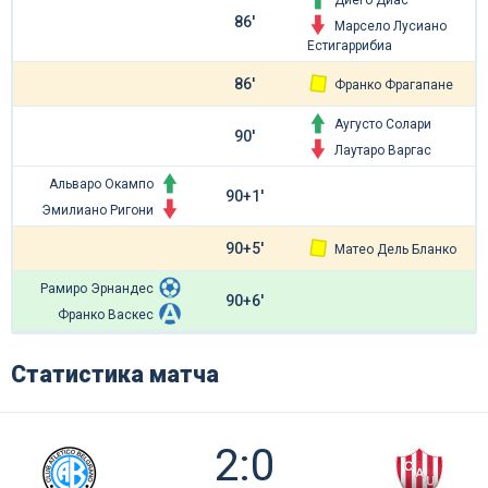
Диего Диас
86'
Марсело Лусиано
Естигаррибиа
86'
Франко Фрагапане
Аугусто Солари
90'
Лаутаро Варгас
Альваро Окампо
90+1'
Эмилиано Ригони
90+5'
Матео Дель Бланко
Рамиро Эрнандес
90+6'
Франко Васкес
Статистика матча
2:0