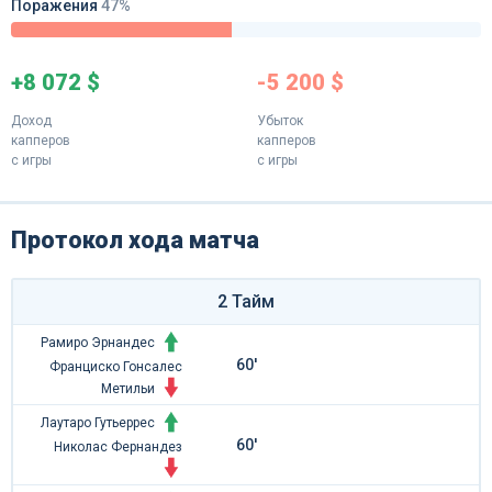
Поражения
47%
+8 072 $
-5 200 $
Доход
Убыток
капперов
капперов
с игры
с игры
Протокол хода матча
2 Тайм
Рамиро Эрнандес
60'
Франциско Гонсалес
Метильи
Лаутаро Гутьеррес
60'
Николас Фернандез