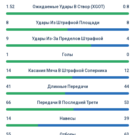
1.52
Ожидаемые Удары В Створ (xGOT)
0.8
8
Удары Из Штрафной Площади
8
9
Удары Из-За Пределов Штрафной
4
1
Голы
0
14
Касания Мяча В Штрафной Соперника
12
41
Длинные Передачи
44
66
Передачи В Последней Трети
53
14
Навесы
39
55
Отборы
63