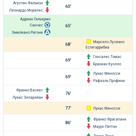
Агустин Фалькон
60'
Леонардо Моралес
Адриан Гильермо
Санчес
65'
Эмилиано Ригони
Марсело Лусиано
68'
Естигаррибиа
Гонсалес Томас
69'
Брахиан Куэлло
Лукас Меносси
69'
Рафаэль Профини
Франко Васкес
76'
Лукас Зеларэйан
77'
Лукас Меносси
Франко Фрагапане
86'
Мауро Питтон