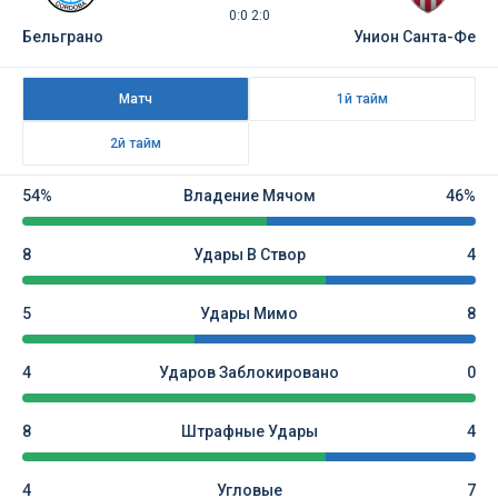
0:0 2:0
Бельграно
Унион Санта-Фе
Матч
1й тайм
2й тайм
54%
Владение Мячом
46%
8
Удары В Створ
4
5
Удары Мимо
8
4
Ударов Заблокировано
0
8
Штрафные Удары
4
4
Угловые
7