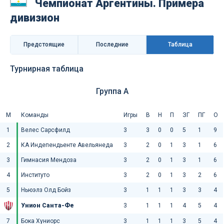
Чемпионат Аргентины. Примера
дивизион
Предстоящие
Последниe
Таблица
Турнирная таблица
Группа A
М
Команды
Игры
В
Н
П
ЗГ
ПГ
О
1
Велес Сарсфилд
3
3
0
0
5
1
9
2
КА Индепендьенте Авельянеда
3
2
0
1
3
1
6
3
Гимнасия Мендоза
3
2
0
1
3
1
6
4
Институто
3
2
0
1
3
2
6
5
Ньюэлз Олд Бойз
3
1
1
1
3
3
4
Унион Санта-Фе
3
1
1
1
4
5
4
7
Бока Хуниорс
3
1
1
1
3
5
4