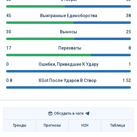
45
Выигранные Единоборства
38
30
Выносы
25
17
Перехваты
8
0
Ошибки, Приведшие К Удару
1
0.8
XGot После Ударов В Створ
1.52
😎
Обсудить в чате
Тренды
Прогнозы
H2H
Таблица