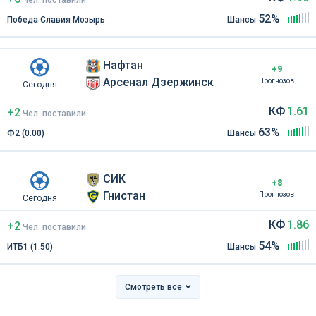
Чел
.
поставили
52%
Победа Славия Мозырь
Шансы
Нафтан
+9
Арсенал Дзержинск
Прогнозов
Сегодня
КФ
1.61
+2
Чел
.
поставили
63%
Ф2 (0.00)
Шансы
СИК
+8
Гнистан
Прогнозов
Сегодня
КФ
1.86
+2
Чел
.
поставили
54%
ИТБ1 (1.50)
Шансы
Смотреть все