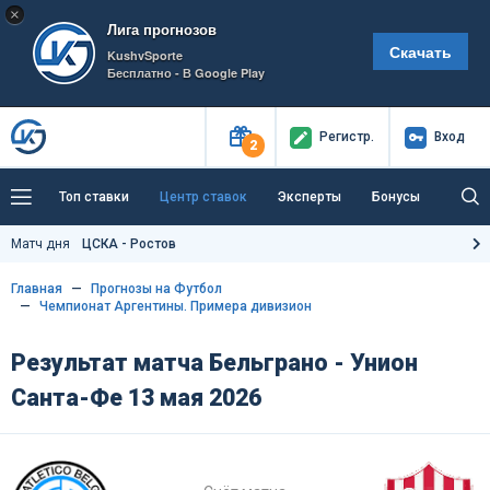
×
Лига прогнозов
Скачать
KushvSporte
Бесплатно - В Google Play
Регистр
.
Вход
2
Топ ставки
Центр ставок
Эксперты
Бонусы
Тренды
Букмекеры
Пресс-центр
Матч дня
ЦСКА - Ростов
Как тут заработать?
Главная
Прогнозы на Футбол
Чемпионат Аргентины. Примера дивизион
Результат матча Бельграно - Унион
Санта-Фе 13 мая 2026