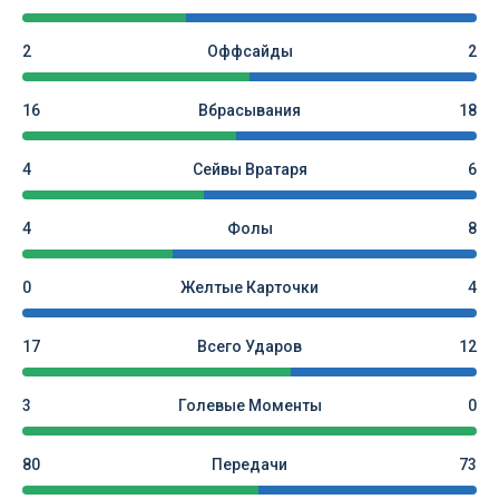
2
Оффсайды
2
16
Вбрасывания
18
4
Сейвы Вратаря
6
4
Фолы
8
0
Желтые Карточки
4
17
Всего Ударов
12
3
Голевые Моменты
0
80
Передачи
73