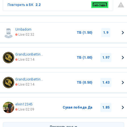
Повторить в БК
2.2
Umbadom
ТБ (1.50)
1.9
Live 02:32
GrandLionBettingR2.0
ТБ (1.00)
1.97
Live 02:14
GrandLionBettingR2.0
ТБ (0.50)
1.43
Live 02:14
elvin12345
Сухая победа Да
1.85
Live 02:09