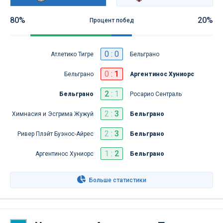
80%
20%
Процент побед
0 : 0
Атлетико Тигре
Бельграно
0
:
1
Бельграно
Аргентинос Хуниорс
2
:
1
Бельграно
Росарио Сентраль
2
:
3
Химнасия и Эсгрима Жужуй
Бельграно
2
:
3
Ривер Плэйт Буэнос-Айрес
Бельграно
1
:
2
Аргентинос Хуниорс
Бельграно
Больше статистики