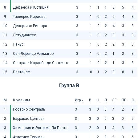
8
Дефенса и Юстиция
3
1
1
1
3
5
4
9
Тальерес Кордова
3
1
0
2
5
4
3
10
Депортиво Риестра
3
1
0
2
4
3
3
11
Эстудиантес
3
1
0
2
3
3
3
12
Ланус
3
1
0
2
2
3
3
13
Сан-Лоренцо Альмагро
3
1
0
2
1
2
3
14
Сентраль Кордоба де Сантьяго
3
1
0
2
1
3
3
15
Платенсе
3
0
1
2
3
8
1
Группа B
М
Команды
Игры
В
Н
П
ЗГ
ПГ
О
1
Росарио Сентраль
3
3
0
0
7
2
9
2
Барракас Централ
3
3
0
0
3
0
9
3
Химнасия и Эсгрима Ла-Плата
3
2
0
1
4
3
6
4
Атлетико Тукуман
3
1
2
0
2
0
5