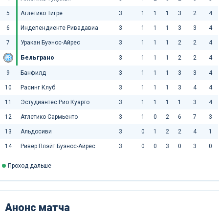
5
Атлетико Тигре
3
1
1
1
3
2
4
6
Индепендиенте Ривадавиа
3
1
1
1
3
3
4
7
Уракан Буэнос-Айрес
3
1
1
1
2
2
4
Бельграно
3
1
1
1
2
2
4
9
Банфилд
3
1
1
1
3
3
4
10
Расинг Клуб
3
1
1
1
3
4
4
11
Эстудиантес Рио Куарто
3
1
1
1
1
3
4
12
Атлетико Сармьенто
3
1
0
2
6
7
3
13
Альдосиви
3
0
1
2
2
4
1
14
Ривер Плэйт Буэнос-Айрес
3
0
0
3
0
3
0
Проход дальше
Анонс матча