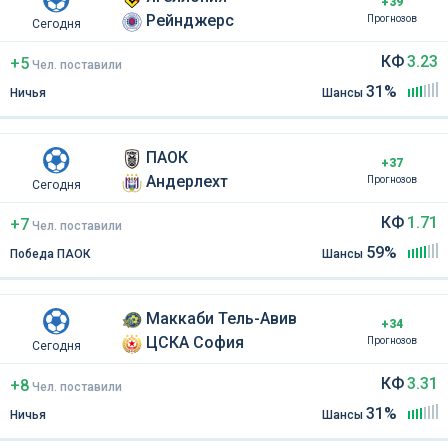
+39
Рейнджерс
Прогнозов
Сегодня
КФ
3.23
+5
Чел
.
поставили
31%
Ничья
Шансы
ПАОК
+37
Андерлехт
Прогнозов
Сегодня
КФ
1.71
+7
Чел
.
поставили
59%
Победа ПАОК
Шансы
Маккаби Тель-Авив
+34
ЦСКА София
Прогнозов
Сегодня
КФ
3.31
+8
Чел
.
поставили
31%
Ничья
Шансы