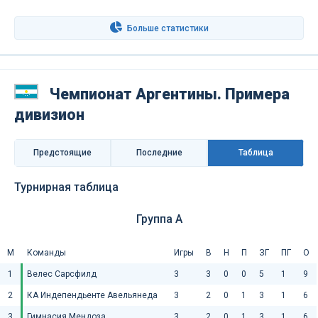
Больше статистики
Чемпионат Аргентины. Примера
дивизион
Предстоящие
Последниe
Таблица
Турнирная таблица
Группа A
М
Команды
Игры
В
Н
П
ЗГ
ПГ
О
1
Велес Сарсфилд
3
3
0
0
5
1
9
2
КА Индепендьенте Авельянеда
3
2
0
1
3
1
6
3
Гимнасия Мендоза
3
2
0
1
3
1
6