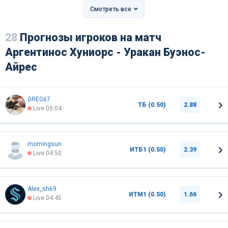
Смотреть все
28
Прогнозы игроков на матч
Аргентинос Хуниорс - Уракан Буэнос-
Айрес
GREG67
ТБ (0.50)
2.88
Live 05:04
morningsun
ИТБ1 (0.50)
2.39
Live 04:50
Alex_sh69
ИТМ1 (0.50)
1.66
Live 04:45