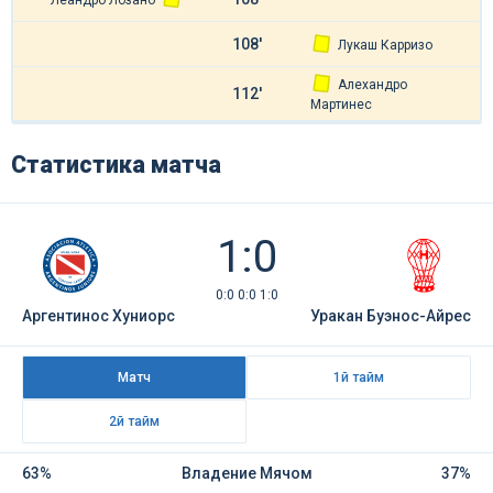
Леандро Лозано
108'
Лукаш Карризо
Алехандро
112'
Мартинес
Статистика матча
1:0
0:0 0:0 1:0
Аргентинос Хуниорс
Уракан Буэнос-Айрес
Матч
1й тайм
2й тайм
63%
Владение Мячом
37%