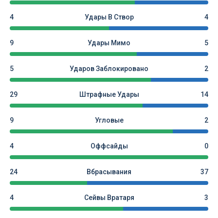
4
Удары В Створ
4
9
Удары Мимо
5
5
Ударов Заблокировано
2
29
Штрафные Удары
14
9
Угловые
2
4
Оффсайды
0
24
Вбрасывания
37
4
Сейвы Вратаря
3