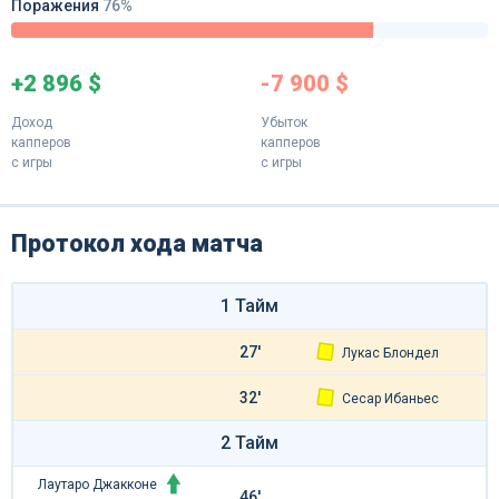
Поражения
76%
+2 896 $
-7 900 $
Доход
Убыток
капперов
капперов
с игры
с игры
Протокол хода матча
1 Тайм
27'
Лукас Блондел
32'
Сесар Ибаньес
2 Тайм
Лаутаро Джакконе
46'