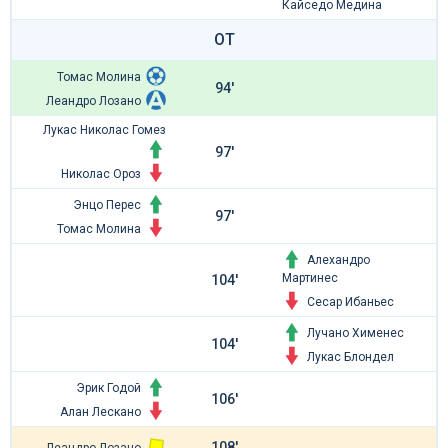
Кайседо Медина
ОТ
Томас Молина
94'
Леандро Лозано
Лукас Николас Гомез
97'
Николас Ороз
Энцо Перес
97'
Томас Молина
Алехандро
Мартинес
104'
Сесар Ибаньес
Лучано Хименес
104'
Лукас Блондел
Эрик Годой
106'
Алан Лескано
108'