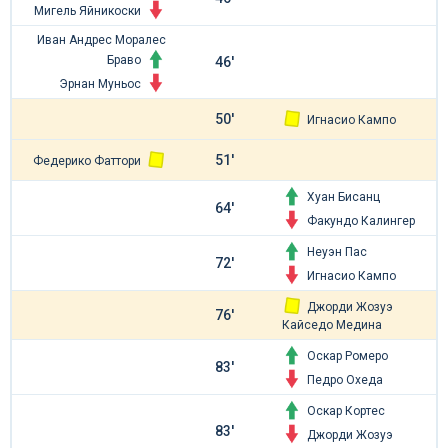
Мигель Яйникоски
Иван Андрес Моралес
Браво
46'
Эрнан Муньос
50'
Игнасио Кампо
51'
Федерико Фаттори
Хуан Бисанц
64'
Факундо Калингер
Неуэн Пас
72'
Игнасио Кампо
Джорди Жозуэ
76'
Кайседо Медина
Оскар Ромеро
83'
Педро Охеда
Оскар Кортес
83'
Джорди Жозуэ