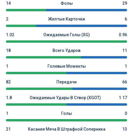
14
Фолы
29
2
Желтые Карточки
6
1.02
Ожидаемые Голы (xG)
0.96
18
Всего Ударов
11
1
Голевые Моменты
1
82
Передачи
66
1.8
Ожидаемые Удары В Створ (xGOT)
1.17
1
Голы
0
21
Касания Мяча В Штрафной Соперника
13