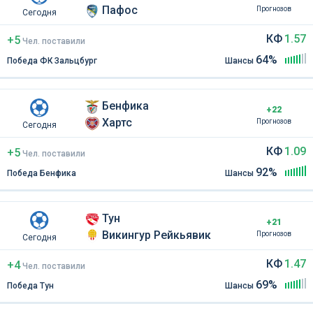
Пафос
Прогнозов
Сегодня
КФ
1.57
+5
Чел
.
поставили
64%
Победа ФК Зальцбург
Шансы
Бенфика
+22
Хартс
Прогнозов
Сегодня
КФ
1.09
+5
Чел
.
поставили
92%
Победа Бенфика
Шансы
Тун
+21
Викингур Рейкьявик
Прогнозов
Сегодня
КФ
1.47
+4
Чел
.
поставили
69%
Победа Тун
Шансы