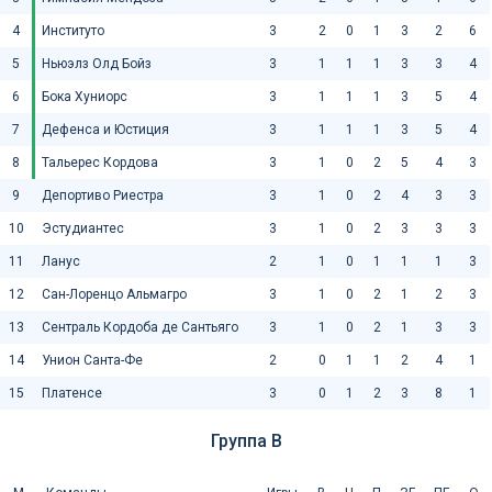
4
Институто
3
2
0
1
3
2
6
5
Ньюэлз Олд Бойз
3
1
1
1
3
3
4
6
Бока Хуниорс
3
1
1
1
3
5
4
7
Дефенса и Юстиция
3
1
1
1
3
5
4
8
Тальерес Кордова
3
1
0
2
5
4
3
9
Депортиво Риестра
3
1
0
2
4
3
3
10
Эстудиантес
3
1
0
2
3
3
3
11
Ланус
2
1
0
1
1
1
3
12
Сан-Лоренцо Альмагро
3
1
0
2
1
2
3
13
Сентраль Кордоба де Сантьяго
3
1
0
2
1
3
3
14
Унион Санта-Фе
2
0
1
1
2
4
1
15
Платенсе
3
0
1
2
3
8
1
Группа B