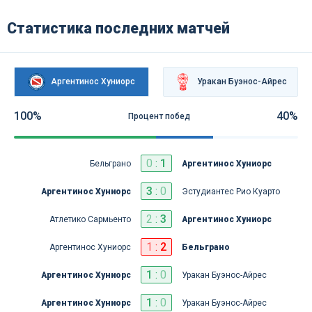
Статистика последних матчей
Аргентинос Хуниорс
Уракан Буэнос-Айрес
100%
40%
Процент побед
0
:
1
Бельграно
Аргентинос Хуниорс
3
:
0
Аргентинос Хуниорс
Эстудиантес Рио Куарто
2
:
3
Атлетико Сармьенто
Аргентинос Хуниорс
1
:
2
Аргентинос Хуниорс
Бельграно
1
:
0
Аргентинос Хуниорс
Уракан Буэнос-Айрес
1
:
0
Аргентинос Хуниорс
Уракан Буэнос-Айрес