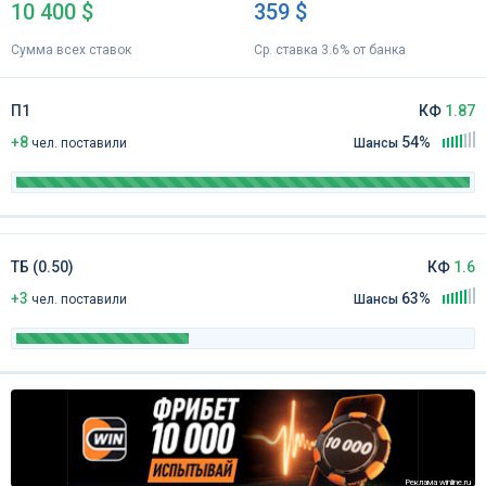
10 400 $
359 $
Сумма всех ставок
Ср. ставка 3.6% от банка
П1
КФ
1.87
+8
54%
чел
.
поставили
Шансы
ТБ (0.50)
КФ
1.6
+3
63%
чел
.
поставили
Шансы
Реклама winline.ru