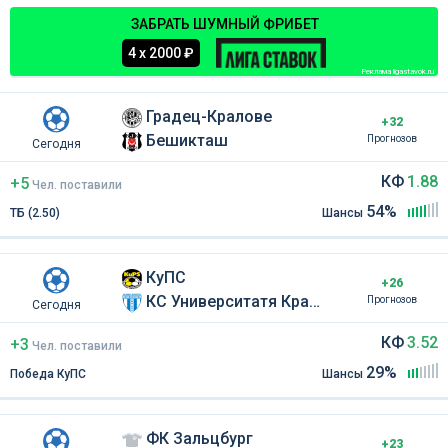
ЗАБРАТЬ ШУМНЫЙ ФРИБЕТ
4 х 2000 ₽
Реклама ligastavok.ru
Градец-Кралове
+32
Бешикташ
Прогнозов
Сегодня
КФ
1.88
+5
Чел
.
поставили
54%
ТБ (2.50)
Шансы
КуПС
+26
КС Университатя Крайова
Прогнозов
Сегодня
КФ
3.52
+3
Чел
.
поставили
29%
Победа КуПС
Шансы
ФК Зальцбург
+23