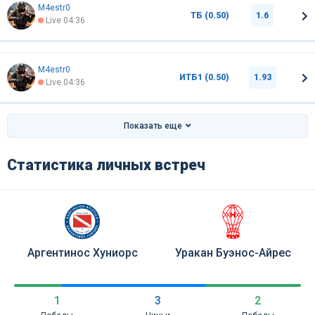
M4estr0
ТБ (0.50)
1.6
Live 04:36
M4estr0
ИТБ1 (0.50)
1.93
Live 04:36
Показать еще
Статистика личных встреч
Аргентинос Хуниорс
Уракан Буэнос-Айрес
1
3
2