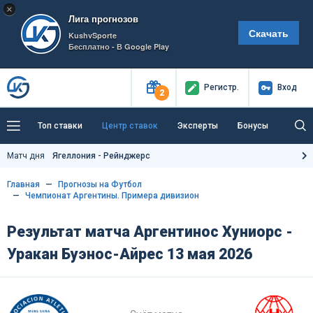
×
Лига прогнозов
Скачать
KushvSporte
Бесплатно - В Google Play
Регистр
.
Вход
2
Топ ставки
Центр ставок
Эксперты
Бонусы
Тренды
Букмекеры
Пресс-центр
Матч дня
Ягеллония - Рейнджерс
Как тут заработать?
Главная
Прогнозы на Футбол
Чемпионат Аргентины. Примера дивизион
Результат матча Аргентинос Хуниорс -
Уракан Буэнос-Айрес 13 мая 2026