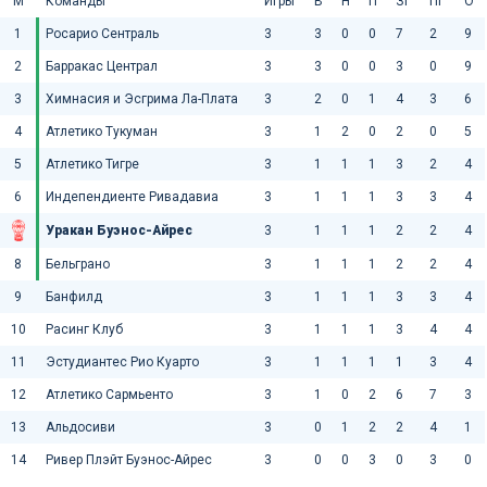
М
Команды
Игры
В
Н
П
ЗГ
ПГ
О
1
Росарио Сентраль
3
3
0
0
7
2
9
2
Барракас Централ
3
3
0
0
3
0
9
3
Химнасия и Эсгрима Ла-Плата
3
2
0
1
4
3
6
4
Атлетико Тукуман
3
1
2
0
2
0
5
5
Атлетико Тигре
3
1
1
1
3
2
4
6
Индепендиенте Ривадавиа
3
1
1
1
3
3
4
Уракан Буэнос-Айрес
3
1
1
1
2
2
4
8
Бельграно
3
1
1
1
2
2
4
9
Банфилд
3
1
1
1
3
3
4
10
Расинг Клуб
3
1
1
1
3
4
4
11
Эстудиантес Рио Куарто
3
1
1
1
1
3
4
12
Атлетико Сармьенто
3
1
0
2
6
7
3
13
Альдосиви
3
0
1
2
2
4
1
14
Ривер Плэйт Буэнос-Айрес
3
0
0
3
0
3
0