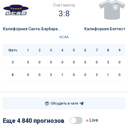
Счёт матча
3:8
Калифорния Санта-Барбара Гаучос
Калифорния Бэптист
NCAA
Матч
1
2
3
4
5
6
7
8
9
3
0
0
0
0
0
0
0
3
0
8
0
0
3
1
0
0
3
1
0
😎
Обсудить в чате
Еще 4 840 прогнозов
Live