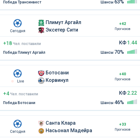
63%
Победа Трансинвест
Шансы
Плимут Аргайл
+42
Эксетер Сити
Прогнозов
Сегодня
КФ
1.44
+18
Чел
.
поставили
70%
Победа Плимут Аргайл
Шансы
Ботосани
+40
Корвинул
Прогнозов
Live
КФ
2.22
+4
Чел
.
поставили
46%
Победа Ботосани
Шансы
Санта Клара
+33
Насьонал Мадейра
Прогнозов
Сегодня