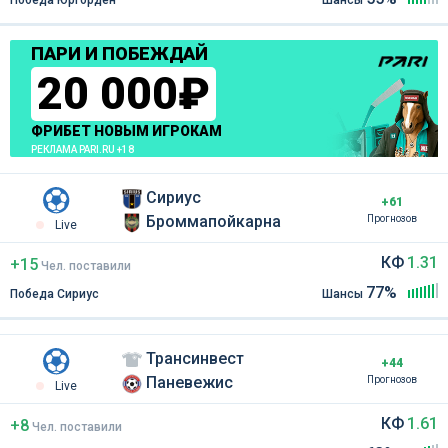
ПАРИ И ПОБЕЖДАЙ
20 000₽
ФРИБЕТ НОВЫМ ИГРОКАМ
РЕКЛАМА PARI.RU +18
Сириус
+61
Броммапойкарна
Прогнозов
Live
КФ
1.31
+15
Чел
.
поставили
77%
Победа Сириус
Шансы
Трансинвест
+44
Паневежис
Прогнозов
Live
КФ
1.61
+8
Чел
.
поставили