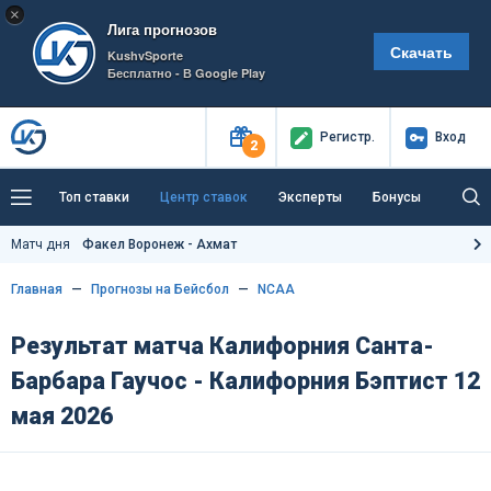
×
Лига прогнозов
Скачать
KushvSporte
Бесплатно - В Google Play
Регистр
.
Вход
2
Топ ставки
Центр ставок
Эксперты
Бонусы
Тренды
Букмекеры
Пресс-центр
Матч дня
Факел Воронеж - Ахмат
Как тут заработать?
Главная
Прогнозы на Бейсбол
NCAA
Результат матча Калифорния Санта-
Барбара Гаучос - Калифорния Бэптист 12
мая 2026