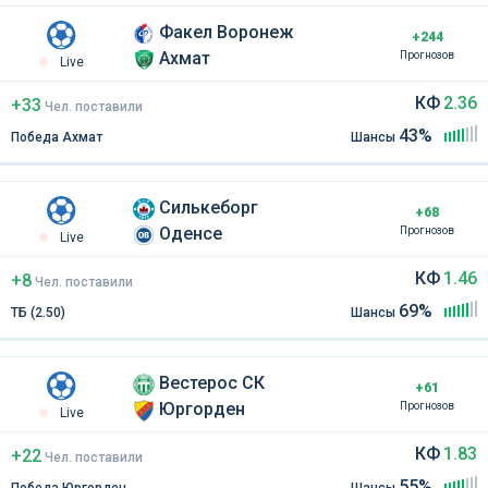
Факел Воронеж
+244
Ахмат
Прогнозов
Live
КФ
2.36
+33
Чел
.
поставили
43%
Победа Ахмат
Шансы
Силькеборг
+68
Оденсе
Прогнозов
Live
КФ
1.46
+8
Чел
.
поставили
69%
ТБ (2.50)
Шансы
Вестерос СК
+61
Юргорден
Прогнозов
Live
КФ
1.83
+22
Чел
.
поставили
55%
Победа Юргорден
Шансы