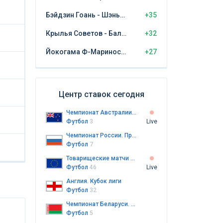
Бэйдзин Гоань - Шэньчжэнь Пэн Сити
+35
Крылья Советов - Балтика Калининград
+32
Йокогама Ф-Маринос - Кашима Антлерс
+27
Центр ставок сегодня
Чемпионат Австралии. Премьер-лига Южной Австралии. Женщины
Футбол
3
Live
Чемпионат России. Премьер-лига
Футбол
7
Товарищеские матчи клубов
Футбол
46
Live
Англия. Кубок лиги
Футбол
32
Чемпионат Беларуси. Высшая лига
Футбол
5