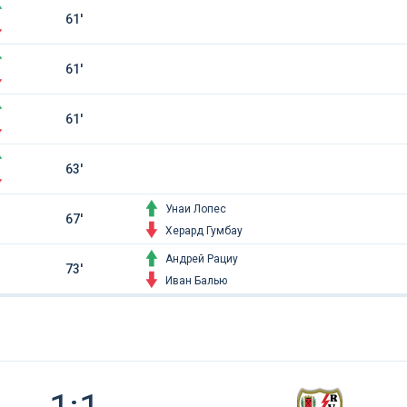
61'
61'
61'
63'
Унаи Лопес
67'
Херард Гумбау
Андрей Рациу
73'
Иван Балью