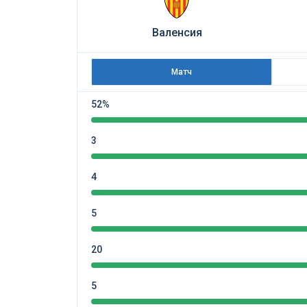
Валенсия
Матч
52%
3
4
5
20
5