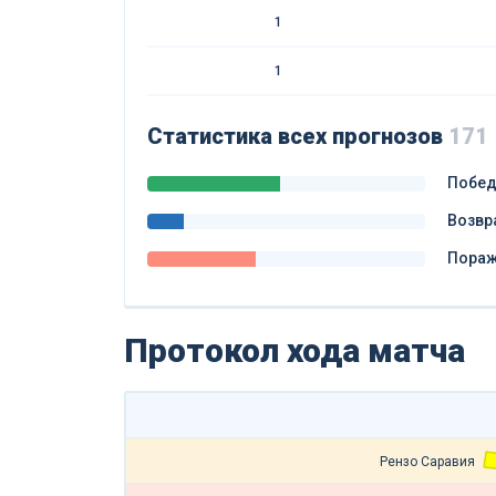
1
1
Статистика всех прогнозов
171
Побе
Возвр
Пора
Протокол хода матча
Рензо Саравия