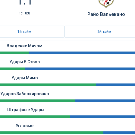
1:1
1:1 0:0
Райо Вальекано
1й тайм
2й тайм
Владение Мячом
Удары В Створ
Удары Мимо
Ударов Заблокировано
Штрафные Удары
Угловые