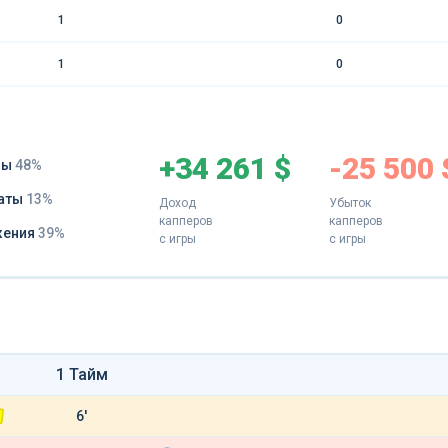
1
0
1
0
+34 261 $
-25 500 
ды
48%
аты
13%
Доход
Убыток
капперов
капперов
жения
39%
с игры
с игры
1 Тайм
6'