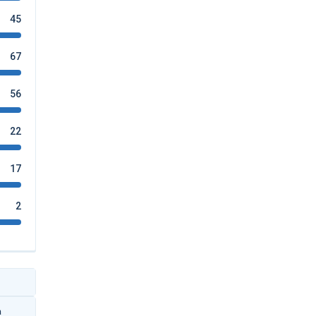
45
67
56
22
17
2
а