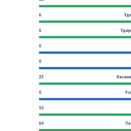
6
Уд
6
Удар
0
0
23
Касани
0
Ус
55
69
Пе