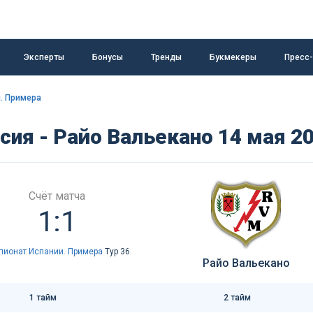
Эксперты
Бонусы
Тренды
Букмекеры
Пресс
. Примера
сия - Райо Вальекано 14 мая 2
Счёт матча
1:1
пионат Испании. Примера
Тур 36.
Райо Вальекано
1 тайм
2 тайм