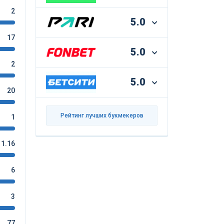
2
5.0
17
5.0
2
5.0
20
Рейтинг лучших букмекеров
1
1.16
6
3
77