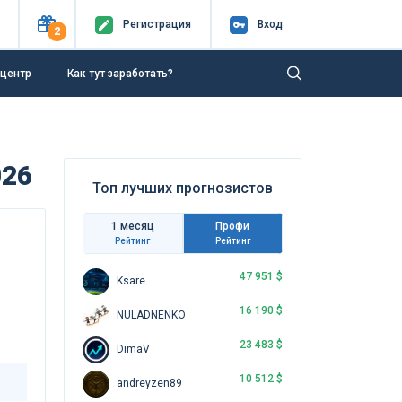
Регистр
ация
Вход
2
-центр
Как тут заработать?
026
Топ лучших прогнозистов
1 месяц
Профи
Рейтинг
Рейтинг
47 951 $
Ksare
16 190 $
NULADNENKO
23 483 $
DimaV
10 512 $
andreyzen89