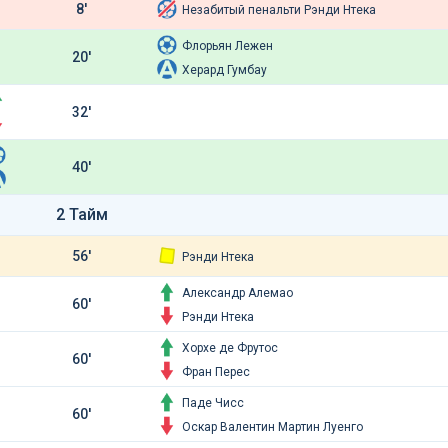
8'
Незабитый пенальти Рэнди Нтека
Флорьян Лежен
20'
Херард Гумбау
32'
40'
2 Тайм
56'
Рэнди Нтека
Александр Алемао
60'
Рэнди Нтека
Хорхе де Фрутос
60'
Фран Перес
Паде Чисс
60'
Оскар Валентин Мартин Луенго