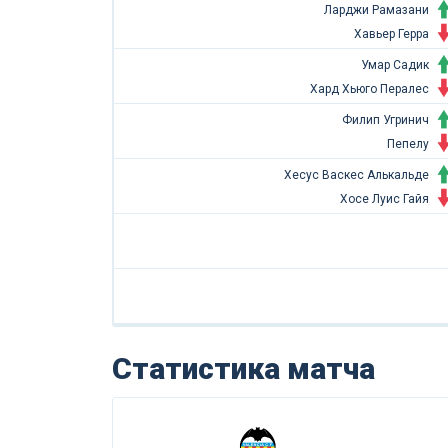
Ларджи Рамазани
Хавьер Герра
Умар Садик
Хард Хьюго Пералес
Филип Угринич
Пепелу
Хесус Васкес Алькальде
Хосе Луис Гайя
Статистика матча