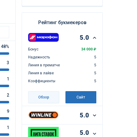
Рейтинг букмекеров
5.0
48%
Бонус
34 000 ₽
Надежность
5
3
Линия в прематче
5
Линия в лайве
5
1
Коэффициенты
5
2
Обзор
Сайт
9
5.0
1
5.0