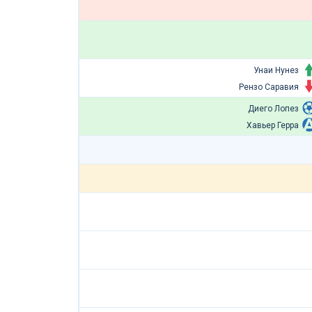
Унаи Нунез
Рензо Саравия
Диего Лопез
Хавьер Герра