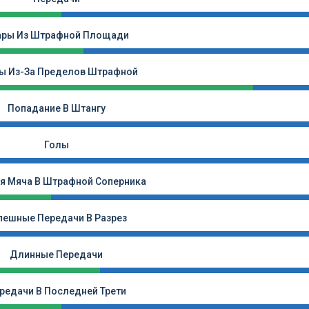
ары Из Штрафной Площади
ы Из-За Пределов Штрафной
Попадание В Штангу
Голы
я Мяча В Штрафной Соперника
пешные Передачи В Разрез
Длинные Передачи
редачи В Последней Трети