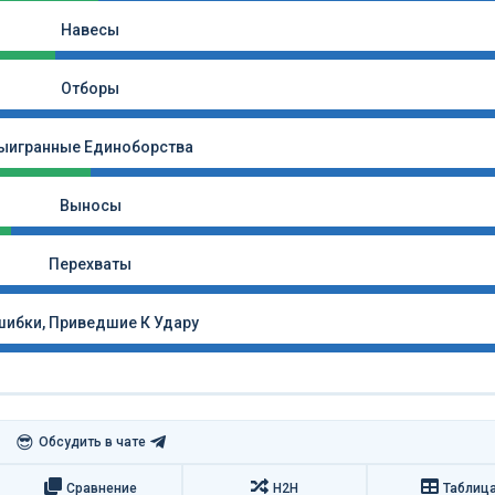
Навесы
Отборы
ыигранные Единоборства
Выносы
Перехваты
ибки, Приведшие К Удару
😎
Обсудить в чате
Сравнение
H2H
Таблиц