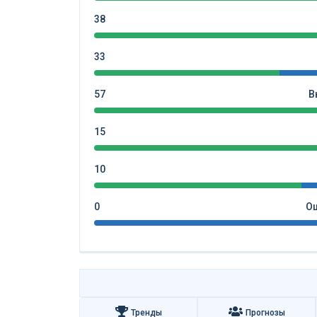
38
33
57
В
15
10
0
Ош
Тренды
Прогнозы