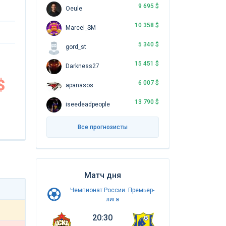
9 695 $
Oeule
10 358 $
Marcel_SM
5 340 $
gord_st
15 451 $
Darkness27
$
6 007 $
apanasos
13 790 $
iseedeadpeople
Все прогнозисты
Матч дня
Чемпионат России. Премьер-
лига
20:30