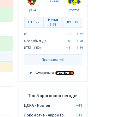
Начало
ЦСКА
Ростов
Ничья
П1
1.72
П2
5.43
3.98
П1
+11
1.72
Обе забьют Да
+5
1.98
ИТБ1 (1.50)
+4
1.89
Прогнозов: +41
Смотреть на
Топ 5 прогнозов сегодня
ЦСКА - Ростов
+41
Локомотив - Акрон Тольятти
+37