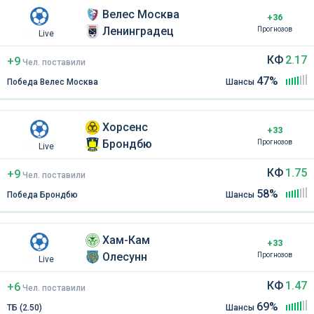
Велес Москва
+36
Ленинградец
Прогнозов
Live
КФ
2.17
+9
Чел
.
поставили
47%
Победа Велес Москва
Шансы
Хорсенс
+33
Брондбю
Прогнозов
Live
КФ
1.75
+9
Чел
.
поставили
58%
Победа Брондбю
Шансы
Хам-Кам
+33
Олесунн
Прогнозов
Live
КФ
1.47
+6
Чел
.
поставили
69%
ТБ (2.50)
Шансы