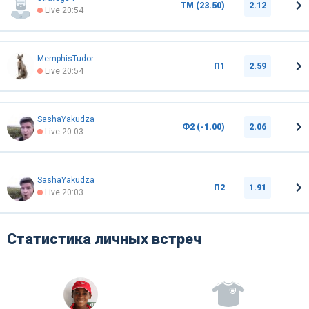
ТМ (23.50)
2.12
Live 20:54
MemphisTudor
П1
2.59
Live 20:54
SashaYakudza
Ф2 (-1.00)
2.06
Live 20:03
SashaYakudza
П2
1.91
Live 20:03
Статистика личных встреч