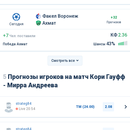
Факел Воронеж
+32
Ахмат
Прогнозов
Сегодня
КФ
2.36
+7
Чел
.
поставили
43%
Победа Ахмат
Шансы
Смотреть все
5
Прогнозы игроков на матч Кори Гауфф
- Мирра Андреева
strateg84
ТМ (24.00)
2.08
Live 20:54
strateg84