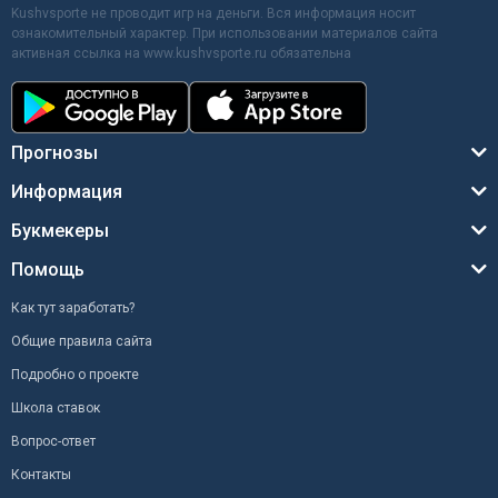
Kushvsporte не проводит игр на деньги. Вся информация носит
ознакомительный характер. При использовании материалов сайта
активная ссылка на www.kushvsporte.ru обязательна
Прогнозы
Информация
Букмекеры
Помощь
Как тут заработать?
Общие правила сайта
Подробно о проекте
Школа ставок
Вопрос-ответ
Контакты