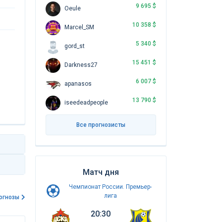
9 695 $
Oeule
10 358 $
Marcel_SM
5 340 $
gord_st
15 451 $
Darkness27
6 007 $
apanasos
13 790 $
iseedeadpeople
Все прогнозисты
Матч дня
Чемпионат России. Премьер-
лига
огнозы
20:30