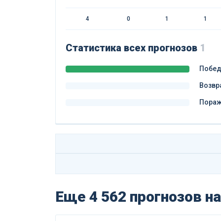
4
0
1
1
Статистика всех прогнозов
1
Побе
Возвр
Пора
Еще 4 562 прогнозов
на