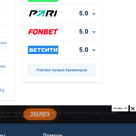
5.0
5.0
Хилз
5.0
Уэст Вирджиния Маунтейнирз
Рейтинг лучших букмекеров
айд
×
Реклама +18
ры
Помощь