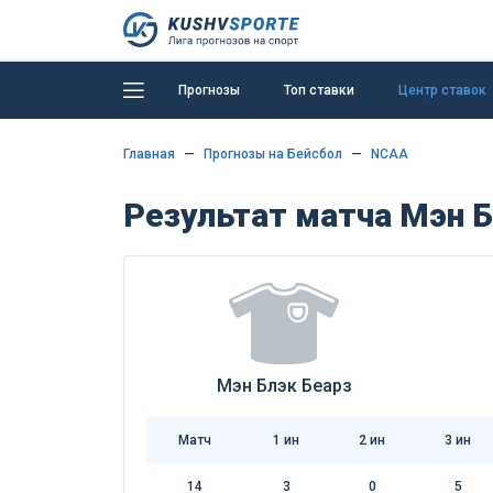
Прогнозы
Топ ставки
Центр ставок
Главная
Прогнозы на Бейсбол
NCAA
Результат матча Мэн Б
Мэн Блэк Беарз
Матч
1
ин
2
ин
3
ин
14
3
0
5