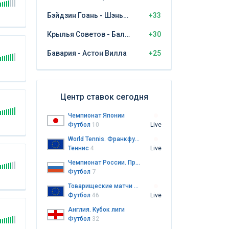
Бэйдзин Гоань - Шэньчжэнь Пэн Сити
+33
Крылья Советов - Балтика Калининград
+30
Бавария - Астон Вилла
+25
Центр ставок сегодня
Чемпионат Японии
Футбол
10
Live
World Tennis. Франкфурт-на-Майне
Теннис
4
Live
Чемпионат России. Премьер-лига
Футбол
7
Товарищеские матчи клубов
Футбол
46
Live
Англия. Кубок лиги
Футбол
32