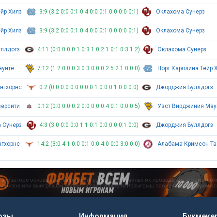
ейр Хилз
3:9 (3:2 0:0 0:1 0:4 0:0 0:1 0:0 0:0 0:1)
Оклахома Сунерз
ейр Хилз
3:9 (3:2 0:0 0:1 0:4 0:0 0:1 0:0 0:0 0:1)
Оклахома Сунерз
ллдогз
4:11 (0:0 0:0 0:1 0:3 1:0 2:1 0:1 0:3 1:2)
Оклахома Сунерз
Уэст Вирджиния Маунтейнирз
7:12 (1:2 0:0 0:3 0:3 0:0 0:2 5:2 1:0 0:0)
Норт Каролина Тейр 
нгхорнс
0:2 (0:0 0:0 0:0 0:0 0:1 0:0 0:1 0:0 0:0)
Джорджия Буллдогз
версити
0:12 (0:0 0:0 0:2 0:0 0:0 0:4 0:1 0:0 0:5)
 Сунерз
4:3 (3:0 0:0 0:0 1:1 0:1 0:0 0:0 0:1 0:0)
Джорджия Буллдогз
нгхорнс
14:2 (3:0 4:1 0:0 0:1 0:0 4:0 0:0 3:0 0:0)
Алабама Кримсон Т
озы
Информация
Букмеке