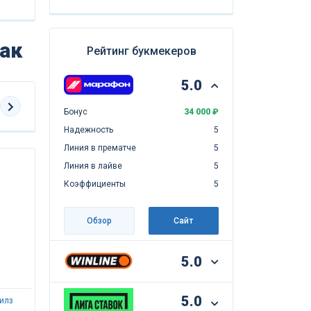
мак
Рейтинг букмекеров
5.0
Бонус
34 000 ₽
Надежность
5
Линия в прематче
5
Линия в лайве
5
Коэффициенты
5
Обзор
Сайт
5.0
5.0
илз