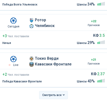
34%
Победа Волга Ульяновск
Шансы
Ротор
+22
Челябинск
Прогнозов
Сегодня
КФ
3.5
+3
Чел
.
поставили
29%
Ничья
Шансы
Токио Верди
+21
Кавасаки Фронтале
Прогнозов
Live
КФ
2.37
+2
Чел
.
поставили
43%
Победа Кавасаки Фронтале
Шансы
Смотреть все