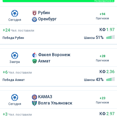
Реклама ligastavok.ru
Рубин
+94
Оренбург
Прогнозов
Сегодня
КФ
1.97
+24
Чел
.
поставили
51%
Победа Рубин
Шансы
Факел Воронеж
+28
Ахмат
Прогнозов
Завтра
КФ
2.36
+6
Чел
.
поставили
43%
Победа Ахмат
Шансы
КАМАЗ
+23
Волга Ульяновск
Прогнозов
Сегодня
КФ
2.97
+3
Чел
.
поставили