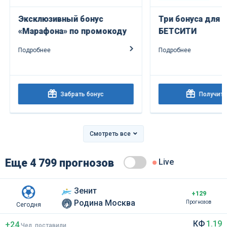
Эксклюзивный бонус
Три бонуса для н
«Марафона» по промокоду
БЕТСИТИ
Подробнее
Подробнее
Забрать бонус
Получить 
Смотреть все
Еще 4 799 прогнозов
Live
Зенит
+129
Родина Москва
Прогнозов
Сегодня
КФ
1.19
+24
Чел
.
поставили