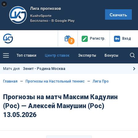
×
Лига прогнозов
Скачать
KushvSporte
Бесплатно - В Google Play
Регистр
.
Вход
2
Топ ставки
Центр ставок
Эксперты
Бонусы
Тренды
Букмекеры
Пресс-центр
Матч дня
Зенит - Родина Москва
Как тут заработать?
Главная
Прогнозы на Настольный теннис
Лига Про
Прогнозы на матч Максим Кадулин
(Рос) — Алексей Манушин (Рос)
13.05.2026