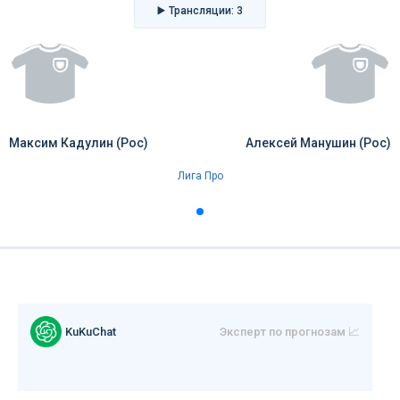
▶️ Трансляции: 3
Максим Кадулин (Рос)
Алексей Манушин (Рос)
Лига Про
0
KuKuChat
Эксперт по прогнозам 📈