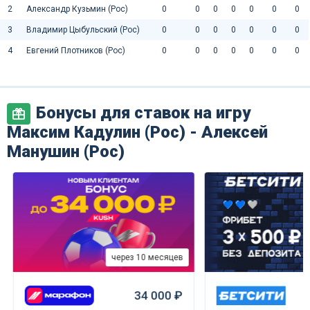
2
Александр Кузьмин (Рос)
0
0
0
0
0
0
0
3
Владимир Цыбульский (Рос)
0
0
0
0
0
0
0
4
Евгений Плотников (Рос)
0
0
0
0
0
0
0
Бонусы для ставок на игру
Максим Кадулин (Рос) - Алексей
Манушин (Рос)
через 10 месяцев
34 000 ₽