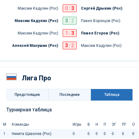
0
:
3
Максим Кадулин (Рос)
Сергей Дрыкин (Рос)
3
:
2
Максим Кадулин (Рос)
Павел Воронцов (Рос)
1
:
3
Максим Кадулин (Рос)
Павел Егоров (Рос)
3
:
2
Алексей Манушин (Рос)
Максим Кадулин (Рос)
Лига Про
Предстоящие
Последниe
Таблица
Турнирная таблица
М
Команды
Игры
В
Н
П
ЗГ
ПГ
О
1
Никита Щавелев (Рос)
0
0
0
0
0
0
0