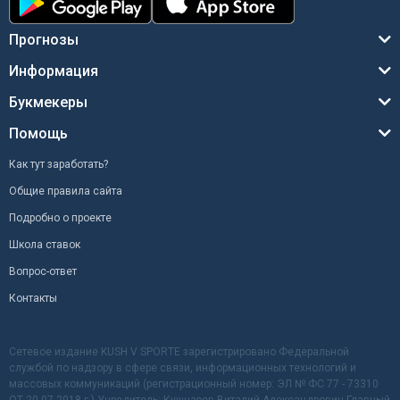
Прогнозы
Информация
Букмекеры
Помощь
Как тут заработать?
Общие правила сайта
Подробно о проекте
Школа ставок
Вопрос-ответ
Контакты
Сетевое издание KUSH V SPORTE зарегистрировано Федеральной
службой по надзору в сфере связи, информационных технологий и
массовых коммуникаций (регистрационный номер: ЭЛ № ФС 77 - 73310