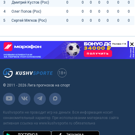
3
Дмитрий Кустов (Рос)
0
0
0
0
0
0
0
4
Олег Попов (Рос)
0
0
0
0
0
0
0
5
Сергей Мягков (Рос)
0
0
0
0
0
0
0
×
Реклама +18
18+
© 2011 - 2026 Лига прогнозов на спорт
Kushvsporte не проводит игр на деньги. Вся информация носит
ознакомительный характер. При использовании материалов сайта
активная ссылка на www.kushvsporte.ru обязательна