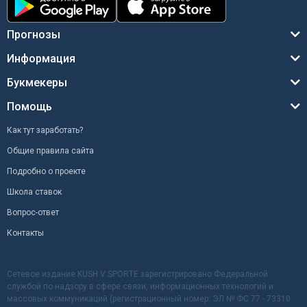
Прогнозы
Информация
Букмекеры
Помощь
Как тут заработать?
Общие правила сайта
Подробно о проекте
Школа ставок
Вопрос-ответ
Контакты
Сетевое издание KUSH V SPORTE зарегистрировано Федеральной
службой по надзору в сфере связи, информационных технологий и
массовых коммуникаций (регистрационный номер: ЭЛ № ФС 77 - 73310