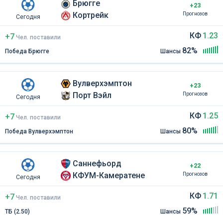
Брюгге
+23
Кортрейк
Прогнозов
Сегодня
КФ
1.23
+7
Чел
.
поставили
82%
Победа Брюгге
Шансы
Вулверхэмптон
+23
Порт Вэйл
Прогнозов
Сегодня
КФ
1.25
+7
Чел
.
поставили
80%
Победа Вулверхэмптон
Шансы
Саннефьорд
+22
КФУМ-Камератене
Прогнозов
Сегодня
КФ
1.71
+7
Чел
.
поставили
59%
ТБ (2.50)
Шансы