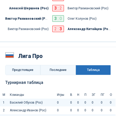
3
:
2
Алексей Шершнев (Рос)
Виктор Рахмановский (Рос)
3
:
0
Виктор Рахмановский (Рос)
Олег Колунов (Рос)
2
:
3
Виктор Рахмановский (Рос)
Александр Китайцев (Рос)
Лига Про
Предстоящие
Последниe
Таблица
Турнирная таблица
М
Команды
Игры
В
Н
П
ЗГ
ПГ
О
1
Василий Обухов (Рос)
0
0
0
0
0
0
0
2
Александр Иванов (Рос)
0
0
0
0
0
0
0