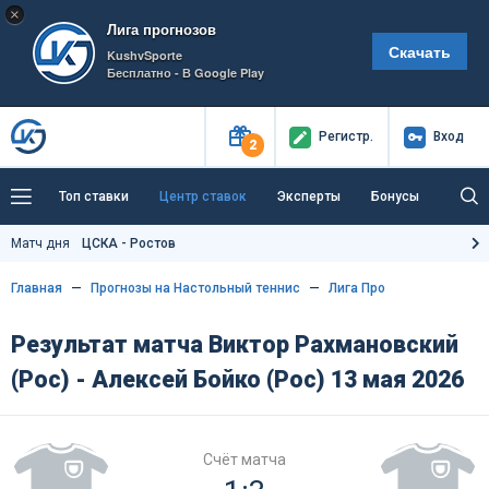
×
Лига прогнозов
Скачать
KushvSporte
Бесплатно - В Google Play
Регистр
.
Вход
2
Топ ставки
Центр ставок
Эксперты
Бонусы
Тренды
Букмекеры
Пресс-центр
Матч дня
ЦСКА - Ростов
Как тут заработать?
Главная
Прогнозы на Настольный теннис
Лига Про
Результат матча Виктор Рахмановский
(Рос) - Алексей Бойко (Рос) 13 мая 2026
Счёт матча