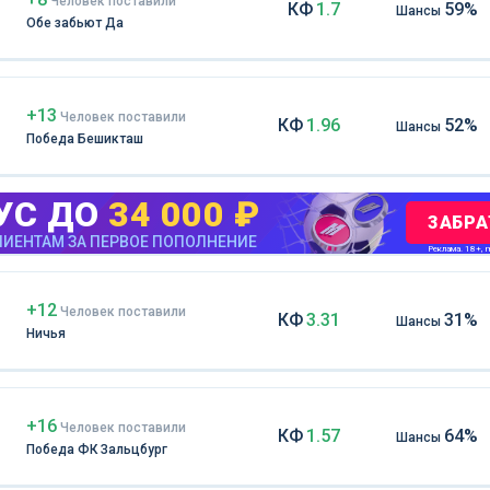
Чел
овек
поставили
КФ
1.7
59%
Шансы
Обе забьют Да
+13
Чел
овек
поставили
КФ
1.96
52%
Шансы
Победа Бешикташ
УС ДО
34 000 ₽
ЗАБРА
ИЕНТАМ ЗА ПЕРВОЕ ПОПОЛНЕНИЕ
Реклама. 18+, m
+12
Чел
овек
поставили
КФ
3.31
31%
Шансы
Ничья
+16
Чел
овек
поставили
КФ
1.57
64%
Шансы
Победа ФК Зальцбург