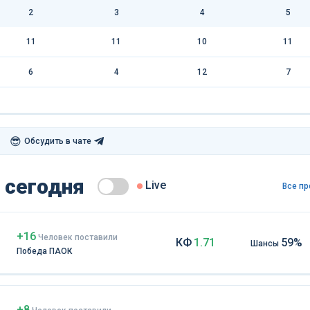
2
3
4
5
11
11
10
11
6
4
12
7
😎
Обсудить в чате
 сегодня
Live
Все пр
+16
Чел
овек
поставили
КФ
1.71
59%
Шансы
Победа ПАОК
+8