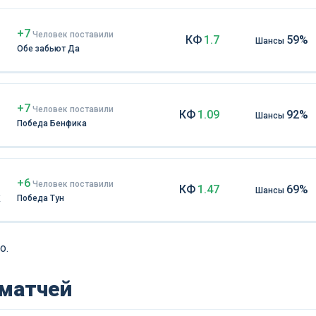
+7
Чел
овек
поставили
КФ
1.7
59%
Шансы
Обе забьют Да
+7
Чел
овек
поставили
КФ
1.09
92%
Шансы
Победа Бенфика
+6
Чел
овек
поставили
КФ
1.47
69%
Шансы
к
Победа Тун
о.
 матчей