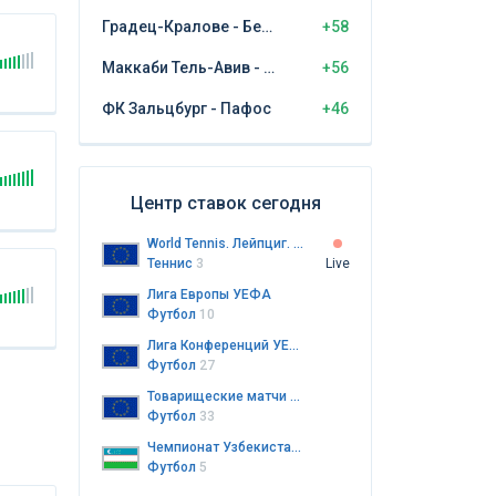
Градец-Кралове - Бешикташ
+58
Маккаби Тель-Авив - ЦСКА София
+56
ФК Зальцбург - Пафос
+46
Центр ставок сегодня
World Tennis. Лейпциг. Женщины. Пары
Теннис
3
Live
Лига Европы УЕФА
Футбол
10
Лига Конференций УЕФА
Футбол
27
Товарищеские матчи клубов
Футбол
33
Чемпионат Узбекистана. ПФЛ
Футбол
5