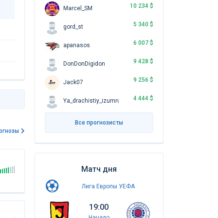
10 234 $
Marcel_SM
5 340 $
gord_st
6 007 $
apanasos
9 428 $
DonDonDigidon
9 256 $
Jack07
4 444 $
Ya_drachistiy_izumrud
Все прогнозисты
огнозы
Матч дня
Лига Европы УЕФА
19:00
Начало