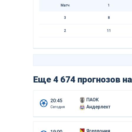
Матч
1
3
8
2
11
Еще 4 674 прогнозов
на
ПАОК
20:45
Андерлехт
Сегодня
Ягеллония
19:00