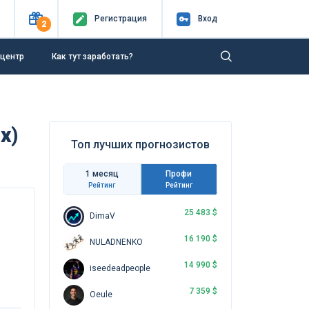
Регистр
ация
Вход
2
-центр
Как тут заработать?
х)
Топ лучших прогнозистов
1 месяц
Профи
Рейтинг
Рейтинг
25 483 $
DimaV
16 190 $
NULADNENKO
14 990 $
iseedeadpeople
7 359 $
Oeule