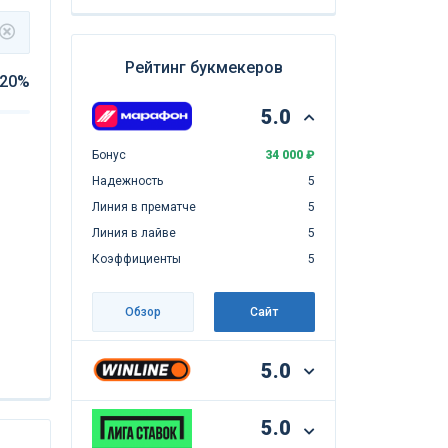
Рейтинг букмекеров
20%
5.0
Бонус
34 000 ₽
Надежность
5
Линия в прематче
5
Линия в лайве
5
Коэффициенты
5
Обзор
Сайт
5.0
5.0