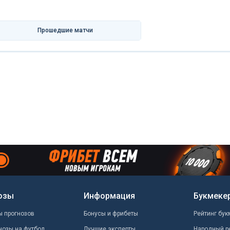
Прошедшие матчи
озы
Информация
Букмеке
ы прогнозов
Бонусы и фрибеты
Рейтинг бук
нозы на футбол
Лучшие эксперты
Народный р