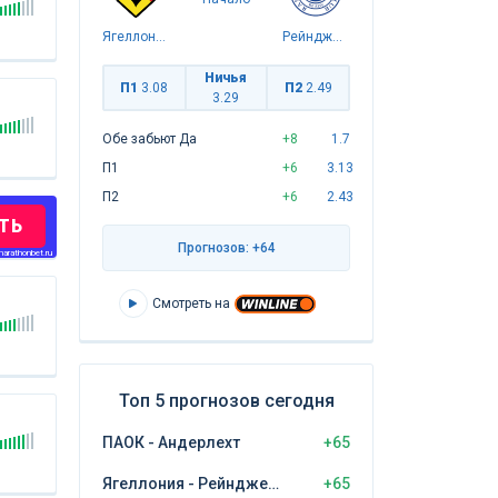
Ягеллония
Рейнджерс
Ничья
П1
3.08
П2
2.49
3.29
Обе забьют Да
+8
1.7
П1
+6
3.13
П2
+6
2.43
ТЬ
Прогнозов: +64
arathonbet.ru
Смотреть на
Топ 5 прогнозов сегодня
ПАОК - Андерлехт
+65
Ягеллония - Рейнджерс
+65