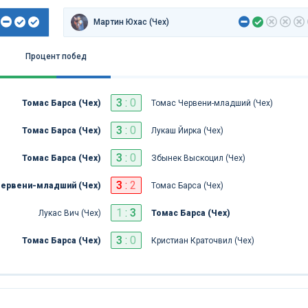
Мартин Юхас (Чех)
Процент побед
3
:
0
Томас Барса (Чех)
Томас Червени-младший (Чех)
3
:
0
Томас Барса (Чех)
Лукаш Йирка (Чех)
3
:
0
Томас Барса (Чех)
Збынек Выскоцил (Чех)
3
:
2
Червени-младший (Чех)
Томас Барса (Чех)
1
:
3
Лукас Вич (Чех)
Томас Барса (Чех)
3
:
0
Томас Барса (Чех)
Кристиан Краточвил (Чех)