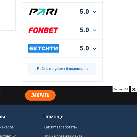
5.0
5.0
5.0
Рейтинг лучших букмекеров
×
Реклама +18
ры
Помощь
мекеров
Как тут заработать?
ейтинг БК
Общие правила сайта