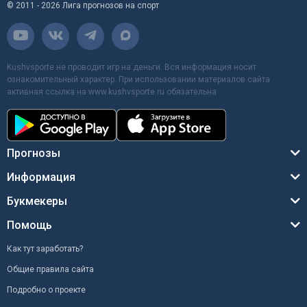
© 2011 - 2026 Лига прогнозов на спорт
Kushvsporte не проводит игр на деньги. Вся информация носит
ознакомительный характер. При использовании материалов сайта
активная ссылка на www.kushvsporte.ru обязательна
Прогнозы
Информация
Букмекеры
Помощь
Как тут заработать?
Общие правила сайта
Подробно о проекте