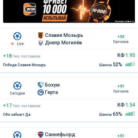
Реклама winline.ru
Славия Мозырь
+52
Днепр Могилёв
Прогнозов
Live
КФ
1.95
+18
Чел
.
поставили
52%
Победа Славия Мозырь
Шансы
Бохум
+51
Герта
Прогнозов
Сегодня
КФ
1.54
+17
Чел
.
поставили
65%
Обе забьют Да
Шансы
Саннефьорд
+51