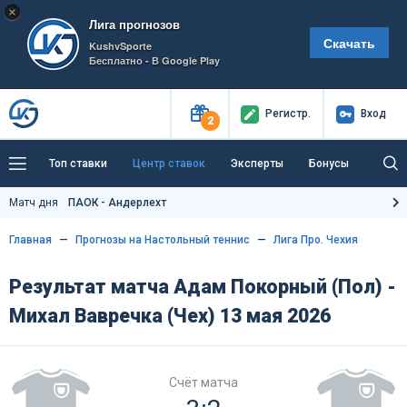
×
Лига прогнозов
Скачать
KushvSporte
Бесплатно - В Google Play
Регистр
.
Вход
2
Топ ставки
Центр ставок
Эксперты
Бонусы
Тренды
Букмекеры
Пресс-центр
Матч дня
ПАОК - Андерлехт
Как тут заработать?
Главная
Прогнозы на Настольный теннис
Лига Про. Чехия
Результат матча Адам Покорный (Пол) -
Михал Вавречка (Чех) 13 мая 2026
Счёт матча