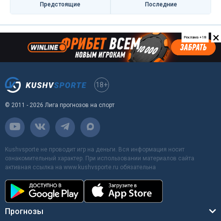
Предстоящие
Последниe
×
Реклама +18
18+
© 2011 - 2026 Лига прогнозов на спорт
Kushvsporte не проводит игр на деньги. Вся информация носит
ознакомительный характер. При использовании материалов сайта
активная ссылка на www.kushvsporte.ru обязательна
Прогнозы