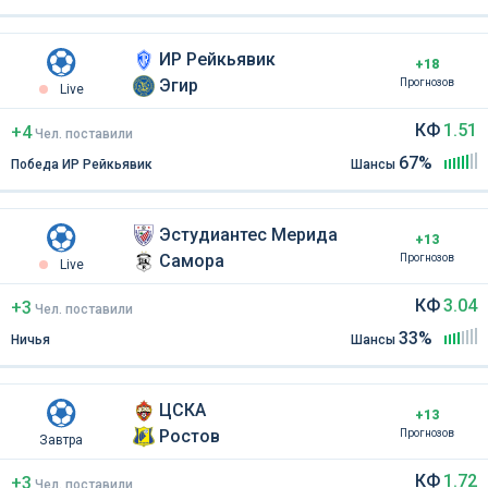
ИР Рейкьявик
+18
Эгир
Прогнозов
Live
КФ
1.51
+4
Чел
.
поставили
67%
Победа ИР Рейкьявик
Шансы
Эстудиантес Мерида
+13
Самора
Прогнозов
Live
КФ
3.04
+3
Чел
.
поставили
33%
Ничья
Шансы
ЦСКА
+13
Ростов
Прогнозов
Завтра
КФ
1.72
+3
Чел
.
поставили