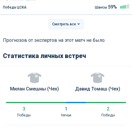
59%
Победа ЦСКА
Шансы
Смотреть все
Прогнозов от экспертов на этот матч не было.
Статистика личных встреч
Милан Смешны (Чех)
Давид Томаш (Чех)
3
1
2
Победы
Ничьи
Победы