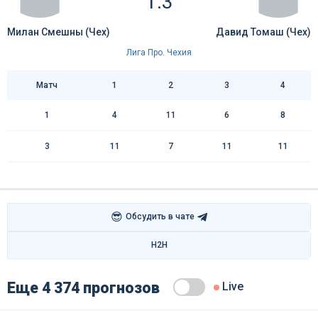
1:3
Милан Смешны (Чех)
Давид Томаш (Чех)
Лига Про. Чехия
Матч
1
2
3
4
1
4
11
6
8
3
11
7
11
11
😎
Обсудить в чате
H2H
Еще 4 374 прогнозов
Live