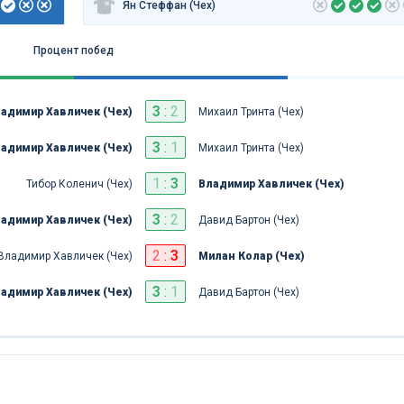
Ян Стеффан (Чех)
Процент побед
3
:
2
адимир Хавличек (Чех)
Михаил Тринта (Чех)
3
:
1
адимир Хавличек (Чех)
Михаил Тринта (Чех)
1
:
3
Тибор Коленич (Чех)
Владимир Хавличек (Чех)
3
:
2
адимир Хавличек (Чех)
Давид Бартон (Чех)
2
:
3
Владимир Хавличек (Чех)
Милан Колар (Чех)
3
:
1
адимир Хавличек (Чех)
Давид Бартон (Чех)