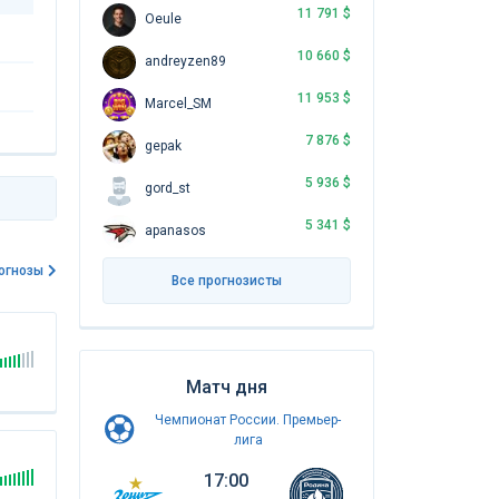
11 791 $
Oeule
10 660 $
andreyzen89
11 953 $
Marcel_SM
7 876 $
gepak
5 936 $
gord_st
5 341 $
apanasos
огнозы
Все прогнозисты
Матч дня
Чемпионат России. Премьер-
лига
17:00