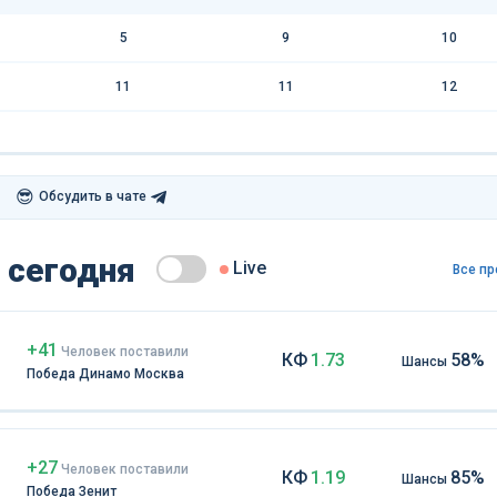
5
9
10
11
11
12
😎
Обсудить в чате
 сегодня
Live
Все пр
+41
Чел
овек
поставили
КФ
1.73
58%
Шансы
Победа Динамо Москва
+27
Чел
овек
поставили
КФ
1.19
85%
Шансы
Победа Зенит