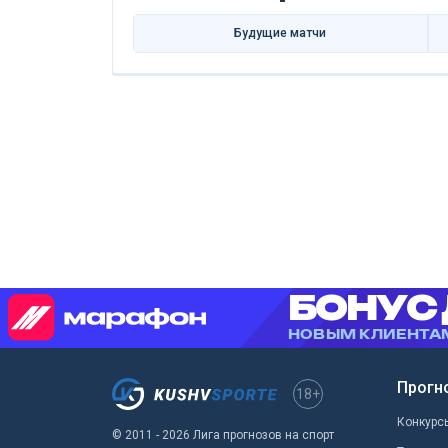
Будущие матчи
Прогн
18+
Конкурс
© 2011 - 2026 Лига прогнозов на спорт