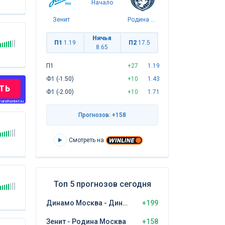
Начало
Зенит
Родина Москва
Ничья
П1
1.19
П2
17.5
8.65
П1
+27
1.19
Ф1 (-1.50)
+10
1.43
ТЬ
Ф1 (-2.00)
+10
1.71
arathonbet.ru
Прогнозов: +158
Смотреть на
Топ 5 прогнозов сегодня
Динамо Москва - Динамо Махачкала
+199
Зенит - Родина Москва
+158