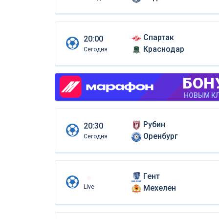
Спартак
20:00
Краснодар
Сегодня
БОН
НОВЫМ КЛ
Рубин
20:30
Оренбург
Сегодня
Гент
Live
Мехелен