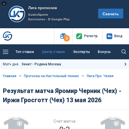
×
Лига прогнозов
Скачать
KushvSporte
Бесплатно - В Google Play
Регистр
.
Вход
2
Топ ставки
Центр ставок
Эксперты
Бонусы
Тренды
Букмекеры
Пресс-центр
Матч дня
Зенит - Родина Москва
Как тут заработать?
Главная
Прогнозы на Настольный теннис
Лига Про. Чехия
Результат матча Яромир Черник (Чех) -
Иржи Гросготт (Чех) 13 мая 2026
Счёт матча