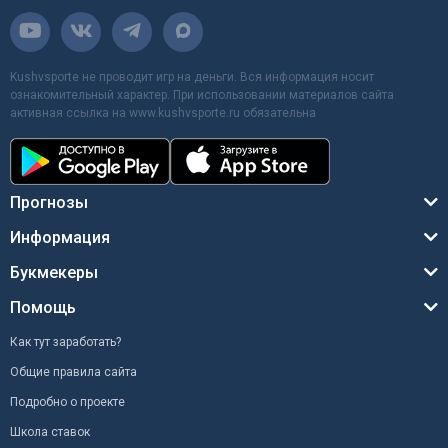
Kushvsporte не проводит игр на деньги. Вся информация носит
ознакомительный характер. При использовании материалов сайта
активная ссылка на www.kushvsporte.ru обязательна
Прогнозы
Информация
Букмекеры
Помощь
Как тут заработать?
Общие правила сайта
Подробно о проекте
Школа ставок