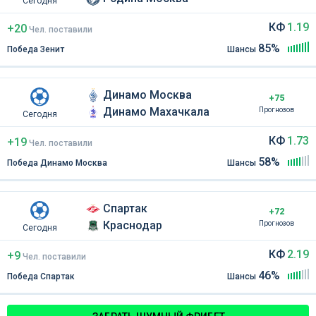
Сегодня
КФ
1.19
+20
Чел
.
поставили
85%
Победа Зенит
Шансы
Динамо Москва
+75
Динамо Махачкала
Прогнозов
Сегодня
КФ
1.73
+19
Чел
.
поставили
58%
Победа Динамо Москва
Шансы
Спартак
+72
Краснодар
Прогнозов
Сегодня
КФ
2.19
+9
Чел
.
поставили
46%
Победа Спартак
Шансы