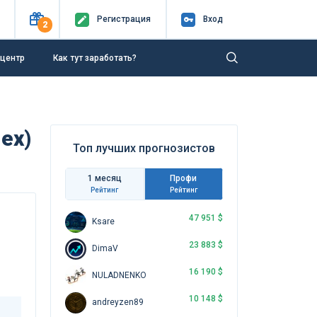
Регистр
ация
Вход
2
-центр
Как тут заработать?
ех)
Топ лучших прогнозистов
1 месяц
Профи
Рейтинг
Рейтинг
47 951 $
Ksare
23 883 $
DimaV
16 190 $
NULADNENKO
10 148 $
andreyzen89