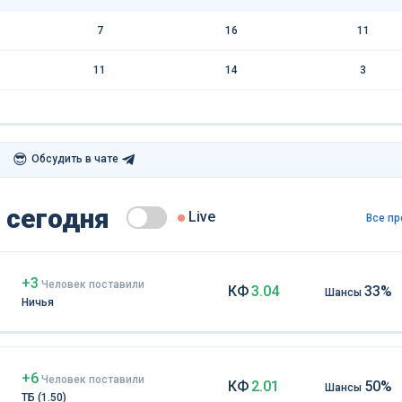
7
16
11
11
14
3
😎
Обсудить в чате
 сегодня
Live
Все пр
+3
Чел
овек
поставили
КФ
3.04
33%
Шансы
Ничья
+6
Чел
овек
поставили
КФ
2.01
50%
Шансы
ТБ (1.50)