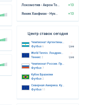
Локомотив - Акрон Тольятти
+13
Янник Ханфман - Нуно Борхес
+13
Центр ставок сегодня
Чемпионат Аргентины. Примера дивизион
Футбол
6
Live
World Tennis. Лондрина. Пары
Теннис
2
Live
Чемпионат России. Премьер-лига
Футбол
7
Кубок Бразилии
Футбол
2
Северная Америка. Кубок лиг
Футбол
11