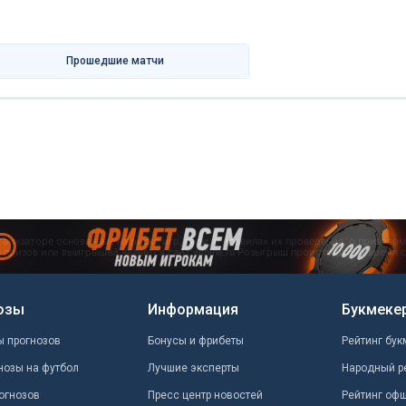
Прошедшие матчи
озы
Информация
Букмеке
ы прогнозов
Бонусы и фрибеты
Рейтинг бук
нозы на футбол
Лучшие эксперты
Народный р
огнозов
Пресс центр новостей
Рейтинг оф