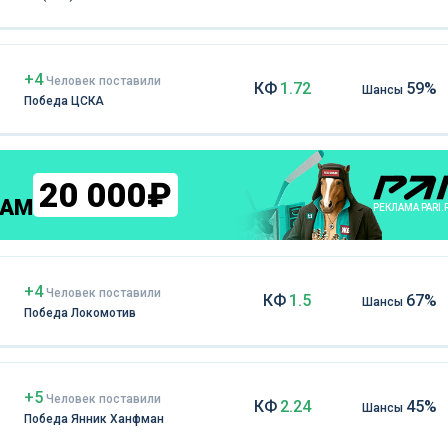
+4
Чел
овек
поставили
КФ
1.72
59%
Шансы
Победа ЦСКА
20 000₽
КАМ
РЕКЛАМА PARI.
+4
Чел
овек
поставили
КФ
1.5
67%
Шансы
Победа Локомотив
+5
Чел
овек
поставили
КФ
2.24
45%
Шансы
Победа Янник Ханфман