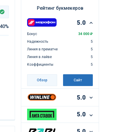
Рейтинг букмекеров
5.0
40%
Бонус
34 000 ₽
Надежность
5
Линия в прематче
5
Линия в лайве
5
Коэффициенты
5
Обзор
Сайт
5.0
5.0
5.0