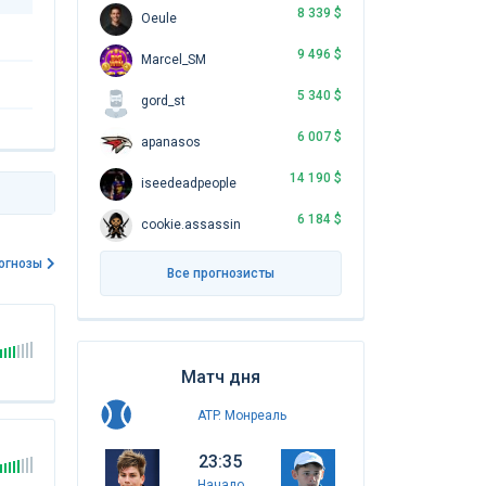
8 339 $
Oeule
9 496 $
Marcel_SM
5 340 $
gord_st
6 007 $
apanasos
14 190 $
iseedeadpeople
6 184 $
cookie.assassin
огнозы
Все прогнозисты
Матч дня
ATP. Монреаль
23:35
Начало