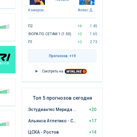
Кэмерон Норри
Алекс Де Минаур
П2
+6
1.45
ФОРА ПО СЕТАМ 1 (1.50)
+2
1.65
П1
+2
2.73
Прогнозов: +19
RU +18
Смотреть на
Топ 5 прогнозов сегодня
Эстудиантес Мерида - Самора
+20
Альянса Атлетико - Сьенсиано
+17
ЦСКА - Ростов
+14