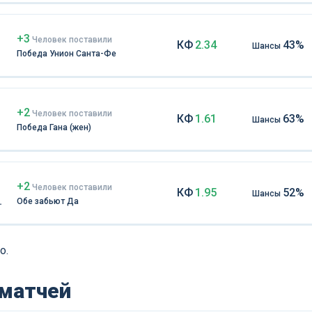
+3
Чел
овек
поставили
КФ
2.34
43%
Шансы
Победа Унион Санта-Фе
+2
Чел
овек
поставили
КФ
1.61
63%
Шансы
Победа Гана (жен)
+2
Чел
овек
поставили
КФ
1.95
52%
Шансы
Обе забьют Да
о.
 матчей