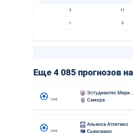
3
11
1
5
Еще 4 085 прогнозов
на
Эстудиантес Мерида
Live
Самора
Альянса Атлетико
Live
Сьенсиано