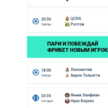
ЦСКА
20:30
Ростов
Завтра
ПАРИ И ПОБЕЖДАЙ
ФРИБЕТ НОВЫМ ИГРО
Локомотив
18:00
Акрон Тольятти
Завтра
Янник Ханфман
23:35
Нуно Борхес
Сегодня