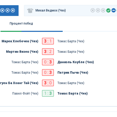
Михал Ведмох (Чех)
Процент побед
3
:
1
Марек Хлебечек (Чех)
Томас Барта (Чех)
3
:
2
Мартин Визек (Чех)
Томас Барта (Чех)
0
:
3
Томас Барта (Чех)
Даниэль Коубле (Чех)
0
:
3
Томас Барта (Чех)
Патрик Пыча (Чех)
3
:
0
гуен Ба Хоанг Тай (Чех)
Томас Барта (Чех)
1
:
3
Павел Фойт (Чех)
Томас Барта (Чех)