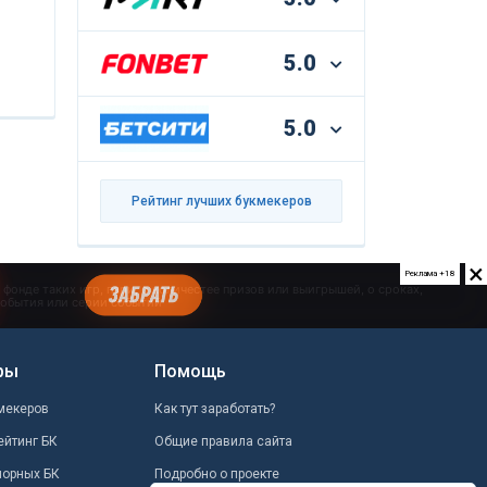
5.0
5.0
Рейтинг лучших букмекеров
×
Реклама +18
ры
Помощь
мекеров
Как тут заработать?
ейтинг БК
Общие правила сайта
шорных БК
Подробно о проекте