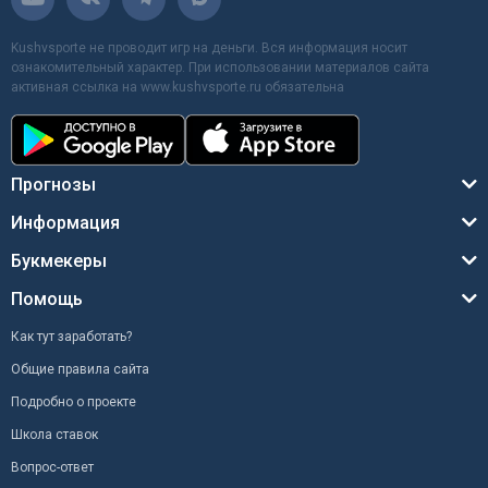
Kushvsporte не проводит игр на деньги. Вся информация носит
ознакомительный характер. При использовании материалов сайта
активная ссылка на www.kushvsporte.ru обязательна
Прогнозы
Информация
Букмекеры
Помощь
Как тут заработать?
Общие правила сайта
Подробно о проекте
Школа ставок
Вопрос-ответ