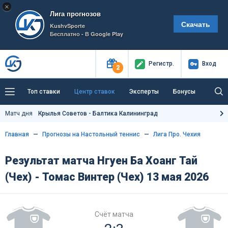
×
Лига прогнозов
Скачать
KushvSporte
Бесплатно - В Google Play
Регистр
.
Вход
2
Топ ставки
Центр ставок
Эксперты
Бонусы
Тренды
Букмекеры
Пресс-центр
Матч дня
Крылья Советов - Балтика Калининград
Как тут заработать?
Главная
Прогнозы на Настольный теннис
Лига Про. Чехия
Результат матча Нгуен Ба Хоанг Тай
(Чех) - Томас Винтер (Чех) 13 мая 2026
Счёт матча