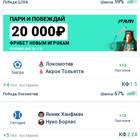
59%
Победа ЦСКА
Шансы
ПАРИ И ПОБЕЖДАЙ
20 000₽
ФРИБЕТ НОВЫМ ИГРОКАМ
РЕКЛАМА PARI.RU +18
Локомотив
+13
Акрон Тольятти
Прогнозов
Завтра
КФ
1.5
+4
Чел
.
поставили
67%
Победа Локомотив
Шансы
Янник Ханфман
+13
Нуно Борхес
Прогнозов
Сегодня
КФ
2.24
+5
Чел
.
поставили