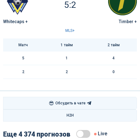
5:2
Whitecaps +
Timber +
MLS+
Матч
1 тайм
2 тайм
5
1
4
2
2
0
😎
Обсудить в чате
H2H
Еще 4 374 прогнозов
Live