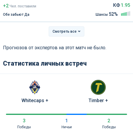
КФ
1.95
+2
Чел
.
поставили
52%
Обе забьют Да
Шансы
Смотреть все
Прогнозов от экспертов на этот матч не было.
Статистика личных встреч
Whitecaps +
Timber +
3
1
2
Победы
Ничьи
Победы