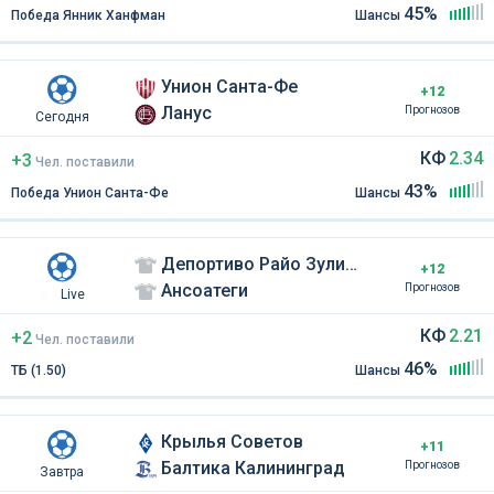
45%
Победа Янник Ханфман
Шансы
Унион Санта-Фе
+12
Ланус
Прогнозов
Сегодня
КФ
2.34
+3
Чел
.
поставили
43%
Победа Унион Санта-Фе
Шансы
Депортиво Райо Зулиано
+12
Ансоатеги
Прогнозов
Live
КФ
2.21
+2
Чел
.
поставили
46%
ТБ (1.50)
Шансы
Крылья Советов
+11
Балтика Калининград
Прогнозов
Завтра