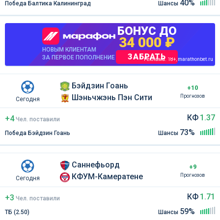
40%
Победа Балтика Калининград
Шансы
БОНУС ДО
34 000 ₽
НОВЫМ КЛИЕНТАМ
ЗАБРАТЬ
ЗА ПЕРВОЕ ПОПОЛНЕНИЕ
Реклама. 18+, marathonbet.ru
Бэйдзин Гоань
+10
Шэньчжэнь Пэн Сити
Прогнозов
Сегодня
КФ
1.37
+4
Чел
.
поставили
73%
Победа Бэйдзин Гоань
Шансы
Саннефьорд
+9
КФУМ-Камератене
Прогнозов
Сегодня
КФ
1.71
+3
Чел
.
поставили
59%
ТБ (2.50)
Шансы