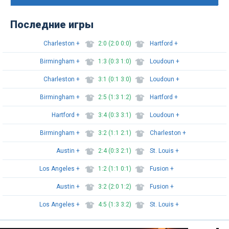
Последние игры
Charleston +
2:0 (2:0 0:0)
Hartford +
Birmingham +
1:3 (0:3 1:0)
Loudoun +
Charleston +
3:1 (0:1 3:0)
Loudoun +
Birmingham +
2:5 (1:3 1:2)
Hartford +
Hartford +
3:4 (0:3 3:1)
Loudoun +
Birmingham +
3:2 (1:1 2:1)
Charleston +
Austin +
2:4 (0:3 2:1)
St. Louis +
Los Angeles +
1:2 (1:1 0:1)
Fusion +
Austin +
3:2 (2:0 1:2)
Fusion +
Los Angeles +
4:5 (1:3 3:2)
St. Louis +