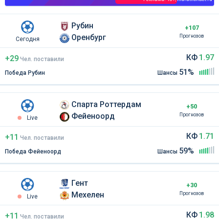
Рубин
+107
Оренбург
Прогнозов
Сегодня
КФ
1.97
+29
Чел
.
поставили
51%
Победа Рубин
Шансы
Спарта Роттердам
+50
Фейеноорд
Прогнозов
Live
КФ
1.71
+11
Чел
.
поставили
59%
Победа Фейеноорд
Шансы
Гент
+30
Мехелен
Прогнозов
Live
КФ
1.98
+11
Чел
.
поставили