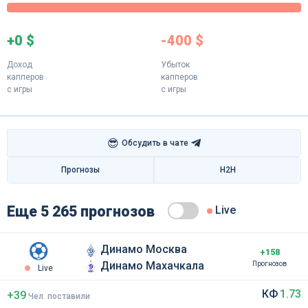
+0 $
-400 $
Доход
Убыток
капперов
капперов
с игры
с игры
😎
Обсудить в чате
Прогнозы
H2H
Еще 5 265 прогнозов
Live
Динамо Москва
+158
Динамо Махачкала
Прогнозов
Live
КФ
1.73
+39
Чел
.
поставили