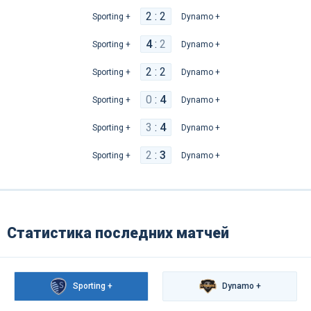
2 : 2
Sporting +
Dynamo +
4
:
2
Sporting +
Dynamo +
2 : 2
Sporting +
Dynamo +
0
:
4
Sporting +
Dynamo +
3
:
4
Sporting +
Dynamo +
2
:
3
Sporting +
Dynamo +
Статистика последних матчей
Sporting +
Dynamo +