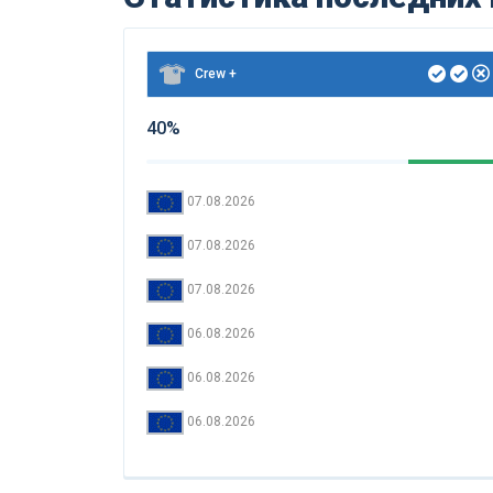
Crew +
40%
07.08.2026
07.08.2026
07.08.2026
06.08.2026
06.08.2026
06.08.2026