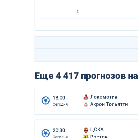
2
Еще 4 417 прогнозов
на
Локомотив
18:00
Акрон Тольятти
Сегодня
ЦСКА
20:30
Ростов
Сегодня