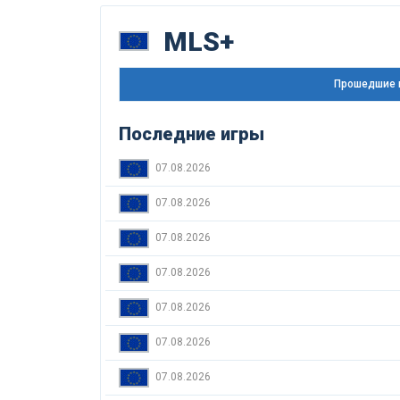
MLS+
Прошедшие 
Последние игры
07.08.2026
07.08.2026
07.08.2026
07.08.2026
07.08.2026
07.08.2026
07.08.2026