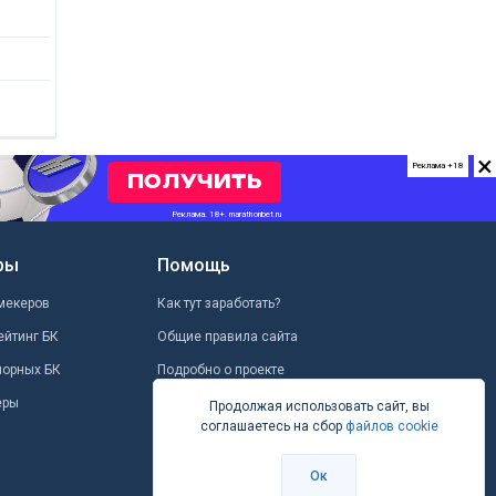
×
Реклама +18
ры
Помощь
мекеров
Как тут заработать?
ейтинг БК
Общие правила сайта
шорных БК
Подробно о проекте
еры
Школа ставок
Продолжая использовать сайт, вы
соглашаетесь на сбор
файлов cookie
Вопрос-ответ
Контакты
Ок