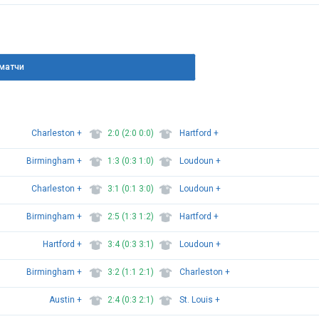
матчи
Charleston +
2:0 (2:0 0:0)
Hartford +
Birmingham +
1:3 (0:3 1:0)
Loudoun +
Charleston +
3:1 (0:1 3:0)
Loudoun +
Birmingham +
2:5 (1:3 1:2)
Hartford +
Hartford +
3:4 (0:3 3:1)
Loudoun +
Birmingham +
3:2 (1:1 2:1)
Charleston +
Austin +
2:4 (0:3 2:1)
St. Louis +