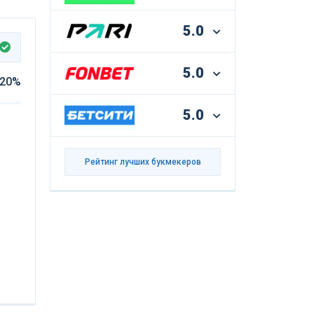
5.0
5.0
20%
5.0
Рейтинг лучших букмекеров