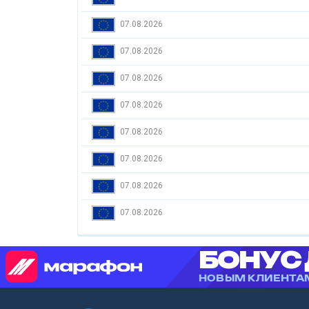
07.08.2026
07.08.2026
07.08.2026
07.08.2026
07.08.2026
07.08.2026
07.08.2026
07.08.2026