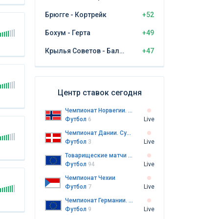
Брюгге - Кортрейк
+52
Бохум - Герта
+49
Крылья Советов - Балтика Калининград
+47
Центр ставок сегодня
Чемпионат Норвегии. Элитсерия
Футбол
6
Live
Чемпионат Дании. Суперлига
Футбол
3
Live
Товарищеские матчи клубов
Футбол
94
Live
Чемпионат Чехии
Футбол
7
Live
Чемпионат Германии. Лига 3
Футбол
9
Live