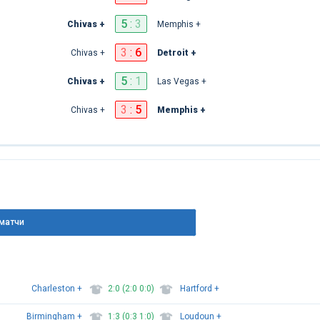
5
:
3
Chivas +
Memphis +
3
:
6
Chivas +
Detroit +
5
:
1
Chivas +
Las Vegas +
3
:
5
Chivas +
Memphis +
матчи
Charleston +
2:0 (2:0 0:0)
Hartford +
Birmingham +
1:3 (0:3 1:0)
Loudoun +