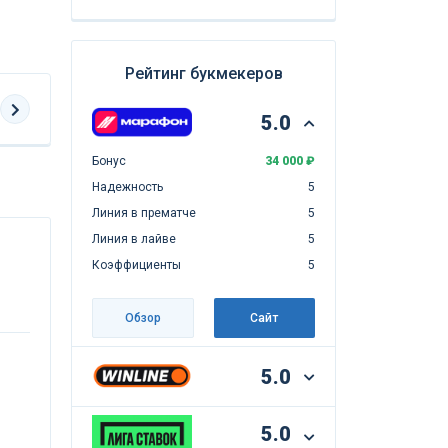
Рейтинг букмекеров
5.0
Бонус
34 000 ₽
Надежность
5
Линия в прематче
5
Линия в лайве
5
Коэффициенты
5
Обзор
Сайт
5.0
5.0