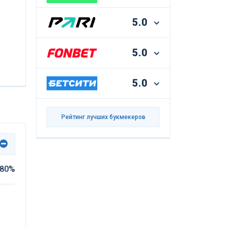
5.0
5.0
5.0
Рейтинг лучших букмекеров
80%