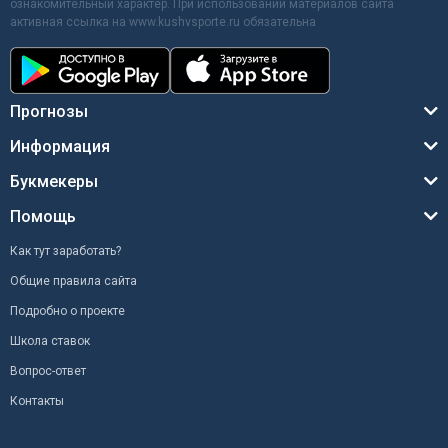
ознакомительный характер. При использовании материалов сайта
активная ссылка на www.kushvsporte.ru обязательна
Прогнозы
Информация
Букмекеры
Помощь
Как тут заработать?
Общие правила сайта
Подробно о проекте
Школа ставок
Вопрос-ответ
Контакты