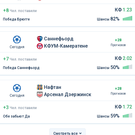
КФ
1.23
+8
Чел
.
поставили
82%
Победа Брюгге
Шансы
Саннефьорд
+28
КФУМ-Камератене
Прогнозов
Сегодня
КФ
2.02
+7
Чел
.
поставили
50%
Победа Саннефьорд
Шансы
Нафтан
+28
Арсенал Дзержинск
Прогнозов
Сегодня
КФ
1.72
+3
Чел
.
поставили
59%
Обе забьют Да
Шансы
Смотреть все