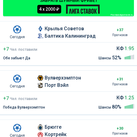
ЗАБРАТЬ ШУМНЫЙ ФРИБЕТ
4 х 2000 ₽
Реклама ligastavok.ru
Крылья Советов
+37
Балтика Калининград
Прогнозов
Сегодня
КФ
1.95
+7
Чел
.
поставили
52%
Обе забьют Да
Шансы
Вулверхэмптон
+31
Порт Вэйл
Прогнозов
Сегодня
КФ
1.25
+7
Чел
.
поставили
80%
Победа Вулверхэмптон
Шансы
Брюгге
+30
Кортрейк
Прогнозов
Сегодня