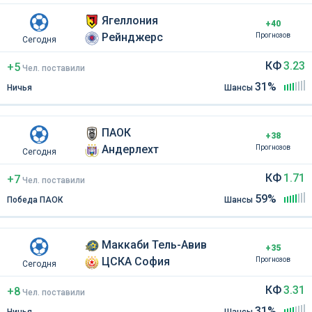
Ягеллония
+40
Рейнджерс
Прогнозов
Сегодня
КФ
3.23
+5
Чел
.
поставили
31%
Ничья
Шансы
ПАОК
+38
Андерлехт
Прогнозов
Сегодня
КФ
1.71
+7
Чел
.
поставили
59%
Победа ПАОК
Шансы
Маккаби Тель-Авив
+35
ЦСКА София
Прогнозов
Сегодня
КФ
3.31
+8
Чел
.
поставили
31%
Ничья
Шансы