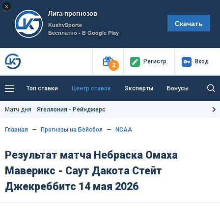
×
Лига прогнозов
Скачать
KushvSporte
Бесплатно - В Google Play
Регистр
.
Вход
2
Топ ставки
Центр ставок
Эксперты
Бонусы
Тренды
Букмекеры
Пресс-центр
Матч дня
Ягеллония - Рейнджерс
Как тут заработать?
Главная
Прогнозы на Бейсбол
NCAA
Результат матча Небраска Омаха
Маверикс - Саут Дакота Стейт
Джекреббитс 14 мая 2026