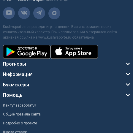
Kushvsporte не проводит игр на деньги. Вся информация носит
ознакомительный характер. При использовании материалов сайта
активная ссылка на www.kushvsporte.ru обязательна
Прогнозы
Информация
Букмекеры
Помощь
Как тут заработать?
Общие правила сайта
Подробно о проекте
Школа ставок