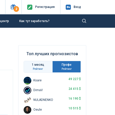
Регистр
ация
Вход
2
-центр
Как тут заработать?
Топ лучших прогнозистов
1 месяц
Профи
Рейтинг
Рейтинг
49 227 $
Ksare
24 415 $
DimaV
16 190 $
NULADNENKO
10 515 $
Oeule