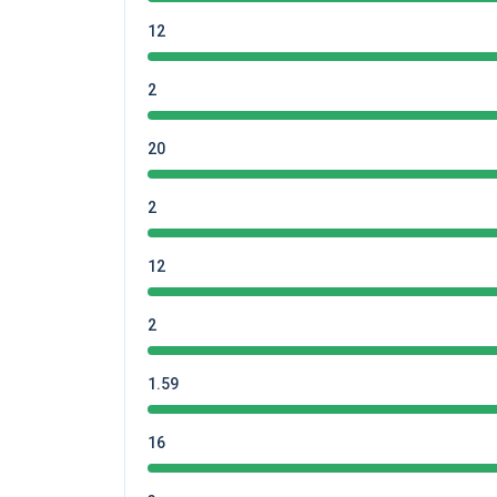
12
2
20
2
12
2
1.59
16