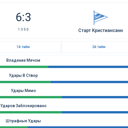
6:3
1:3 5:0
Старт Кристиансанн
1й тайм
2й тайм
Владение Мячом
Удары В Створ
Удары Мимо
Ударов Заблокировано
Штрафные Удары