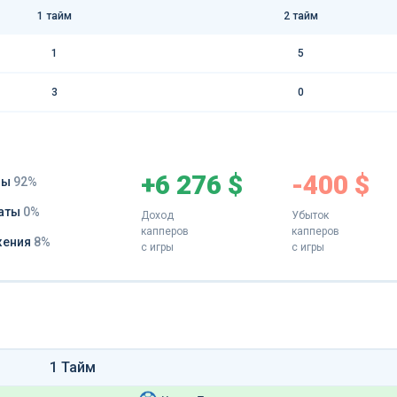
1 тайм
2 тайм
1
5
3
0
+6 276 $
-400 $
ды
92%
аты
0%
Доход
Убыток
капперов
капперов
жения
8%
с игры
с игры
1 Тайм