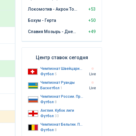
Локомотив - Акрон Тольятти
+53
Бохум - Герта
+50
Славия Мозырь - Днепр Могилёв
+49
Центр ставок сегодня
Чемпионат Швейцарии. Челлендж лига
Футбол
5
Live
Чемпионат Руанды
Баскетбол
1
Live
Чемпионат России. Премьер-лига
Футбол
8
Англия. Кубок лиги
Футбол
33
Чемпионат Бельгии. Премьер-лига
Футбол
8