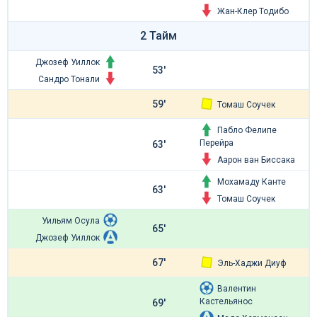
Жан-Клер Тодибо
2 Тайм
Джозеф Уиллок
53'
Сандро Тонали
59'
Томаш Соучек
Пабло Фелипе
Перейра
63'
Аарон ван Биссака
Мохамаду Канте
63'
Томаш Соучек
Уильям Осула
65'
Джозеф Уиллок
67'
Эль-Хаджи Диуф
Валентин
Кастельянос
69'