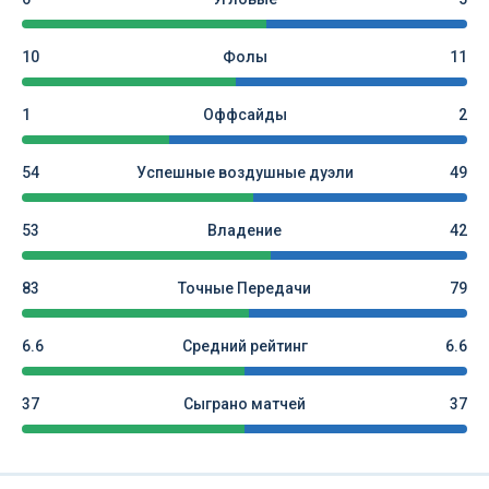
10
Фолы
11
1
Оффсайды
2
54
Успешные воздушные дуэли
49
53
Владение
42
83
Точные Передачи
79
6.6
Средний рейтинг
6.6
37
Сыграно матчей
37