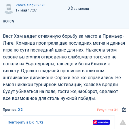
Vanxelsing202678
0 $
за месяц
17 мая 17:37
ROI 0%
Вест Хэм ведет отчаянную борьбу за место в Премьер-
Лиге. Команда проиграла два последних матча и данная
игра по сути последний шанс для них. Нькасл в этом
сезоне выступил откровенно слабо,мало того,что не
попали на Евротурниры, так еще и были близки к
вылету. Однако с задачей прописки в элитном
английском дивизионе Сороки все же справились. Не
имея никакой турнирной мотивации, хозяева врядли
будут убиваться на поле, гости же,наоборот, сделают
все возможное для столь нужной победы.
Прогноз:
Х2
Результат
3:1
Повторить в БК
1.72