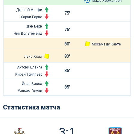
Мадс Хермансен
Джакоб Мерфи
75'
Харви Барнс
Дэн Берн
75'
Ник Вольтемейд
80'
Мохамаду Канте
83'
Луис Холл
Антони Еланга
85'
Киран Триппьер
Йоан Висса
85'
Уильям Осула
Статистика матча
3:1