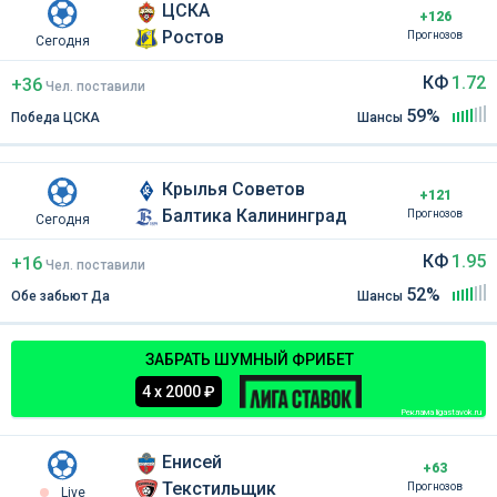
ЦСКА
+126
Ростов
Прогнозов
Сегодня
КФ
1.72
+36
Чел
.
поставили
59%
Победа ЦСКА
Шансы
Крылья Советов
+121
Балтика Калининград
Прогнозов
Сегодня
КФ
1.95
+16
Чел
.
поставили
52%
Обе забьют Да
Шансы
ЗАБРАТЬ ШУМНЫЙ ФРИБЕТ
4 х 2000 ₽
Реклама ligastavok.ru
Енисей
+63
Текстильщик
Прогнозов
Live