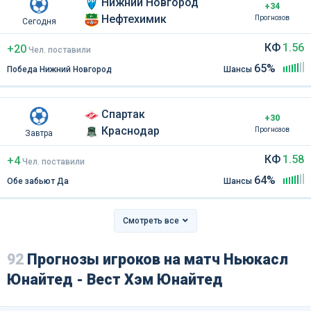
Нижний Новгород
+34
Нефтехимик
Прогнозов
Сегодня
КФ
1.56
+20
Чел
.
поставили
65%
Победа Нижний Новгород
Шансы
Спартак
+30
Краснодар
Прогнозов
Завтра
КФ
1.58
+4
Чел
.
поставили
64%
Обе забьют Да
Шансы
Смотреть все
92
Прогнозы игроков на матч Ньюкасл
Юнайтед - Вест Хэм Юнайтед