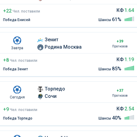
КФ
1.64
+22
Чел
.
поставили
61%
Победа Енисей
Шансы
Зенит
+39
Родина Москва
Прогнозов
Завтра
КФ
1.19
+8
Чел
.
поставили
85%
Победа Зенит
Шансы
Торпедо
+37
Сочи
Прогнозов
Сегодня
КФ
2.54
+9
Чел
.
поставили
40%
Победа Торпедо
Шансы