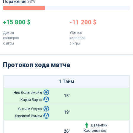
Поражения
33%
+15 800 $
-11 200 $
Доход
Убыток
капперов
капперов
с игры
с игры
Протокол хода матча
1 Тайм
Ник Вольтемейд
15'
Харви Барнс
Уильям Осула
19'
Джейкоб Рэмси
Валентин
Кастельянос
26'