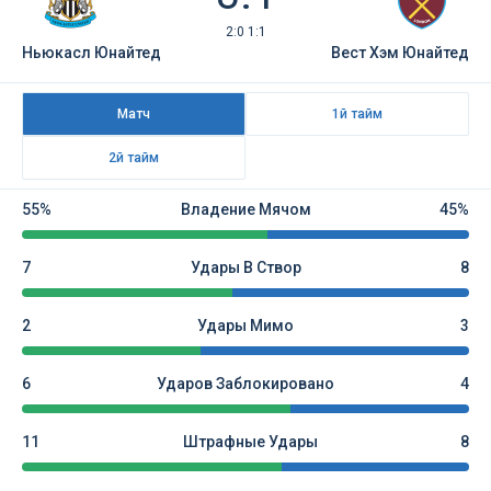
2:0 1:1
Ньюкасл Юнайтед
Вест Хэм Юнайтед
Матч
1й тайм
2й тайм
55%
Владение Мячом
45%
7
Удары В Створ
8
2
Удары Мимо
3
6
Ударов Заблокировано
4
11
Штрафные Удары
8