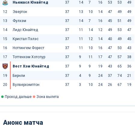
Ньюкасл Юнайтед
37
14
7
16
53
53
49
12
Эвертон
37
13
10
14
47
49
49
13
Фулхэм
37
14
7
16
45
51
49
14
Лидс Юнайтед
37
11
14
12
49
53
47
15
Кристал Пэлэс
37
11
12
14
40
49
45
16
Ноттингем Форест
37
11
10
16
47
50
43
17
Тоттенхэм Хотспур
37
9
11
17
47
57
38
Вест Хэм Юнайтед
37
9
9
19
43
65
36
19
Бернли
37
4
9
24
37
74
21
20
Вулверхэмптон
37
3
10
24
26
67
19
Проход дальше
Зона вылета
Анонс матча