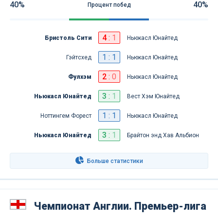
40%
40%
Процент побед
4
:
1
Бристоль Сити
Ньюкасл Юнайтед
1 : 1
Гэйтсхед
Ньюкасл Юнайтед
2
:
0
Фулхэм
Ньюкасл Юнайтед
3
:
1
Ньюкасл Юнайтед
Вест Хэм Юнайтед
1 : 1
Ноттингем Форест
Ньюкасл Юнайтед
3
:
1
Ньюкасл Юнайтед
Брайтон энд Хав Альбион
Больше статистики
Чемпионат Англии. Премьер-лига