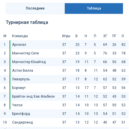
Последниe
Таблица
Турнирная таблица
М
Команды
Игры
В
Н
П
ЗГ
ПГ
О
1
Арсенал
37
25
7
5
69
26
82
2
Манчестер Сити
37
23
9
5
76
33
78
3
Манчестер Юнайтед
37
19
11
7
66
50
68
4
Астон Вилла
37
18
8
11
54
48
62
5
Ливерпуль
37
17
8
12
62
52
59
6
Борнмут
37
13
17
7
57
53
56
7
Брайтон энд Хав Альбион
37
14
11
12
52
43
53
8
Челси
37
14
10
13
57
50
52
9
Брентфорд
37
14
10
13
54
51
52
10
Сандерленд
37
13
12
12
40
47
51