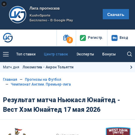
×
Лига прогнозов
Скачать
KushvSporte
Бесплатно - В Google Play
Регистр
.
Вход
2
Топ ставки
Центр ставок
Эксперты
Бонусы
Тренды
Букмекеры
Пресс-центр
Матч дня
Локомотив - Акрон Тольятти
Как тут заработать?
Главная
Прогнозы на Футбол
Чемпионат Англии. Премьер-лига
Результат матча Ньюкасл Юнайтед -
Вест Хэм Юнайтед 17 мая 2026