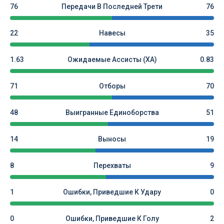
76
Передачи В Последней Трети
76
22
Навесы
35
1.63
Ожидаемые Ассисты (xA)
0.83
71
Отборы
70
48
Выигранные Единоборства
51
14
Выносы
19
8
Перехваты
9
1
Ошибки, Приведшие К Удару
0
0
Ошибки, Приведшие К Голу
2