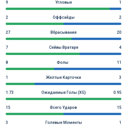
9
Угловые
1
2
Оффсайды
2
27
Вбрасывания
20
7
Сейвы Вратаря
4
8
Фолы
11
1
Желтые Карточки
3
1.73
Ожидаемые Голы (xG)
0.95
15
Всего Ударов
15
3
Голевые Моменты
1