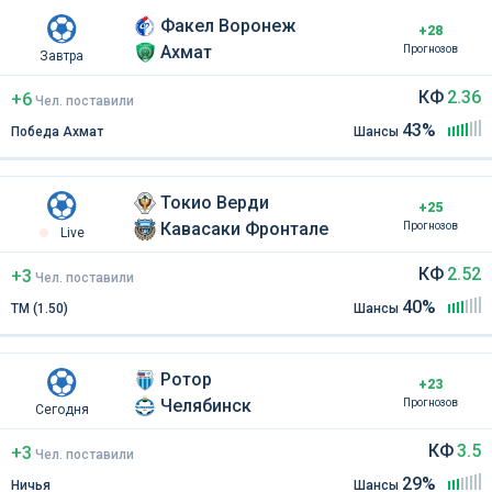
Факел Воронеж
+28
Ахмат
Прогнозов
Завтра
КФ
2.36
+6
Чел
.
поставили
43%
Победа Ахмат
Шансы
Токио Верди
+25
Кавасаки Фронтале
Прогнозов
Live
КФ
2.52
+3
Чел
.
поставили
40%
ТМ (1.50)
Шансы
Ротор
+23
Челябинск
Прогнозов
Сегодня
КФ
3.5
+3
Чел
.
поставили
29%
Ничья
Шансы