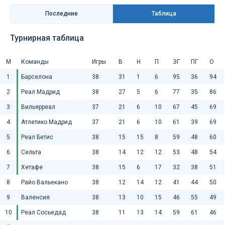
Последниe
Таблица
Турнирная таблица
М
Команды
Игры
В
Н
П
ЗГ
ПГ
О
1
Барселона
38
31
1
6
95
36
94
2
Реал Мадрид
38
27
5
6
77
35
86
3
Вильярреал
37
21
6
10
67
45
69
4
Атлетико Мадрид
37
21
6
10
61
39
69
5
Реал Бетис
38
15
15
8
59
48
60
6
Сельта
38
14
12
12
53
48
54
7
Хетафе
38
15
6
17
32
38
51
8
Райо Вальекано
38
12
14
12
41
44
50
9
Валенсия
38
13
10
15
46
55
49
10
Реал Сосьедад
38
11
13
14
59
61
46