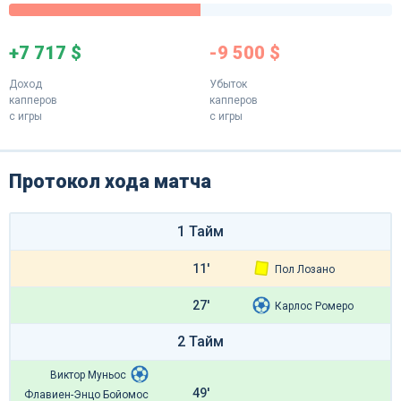
+7 717 $
-9 500 $
Доход
Убыток
капперов
капперов
с игры
с игры
Протокол хода матча
1 Тайм
11'
Пол Лозано
27'
Карлос Ромеро
2 Тайм
Виктор Муньос
49'
Флавиен-Энцо Бойомос