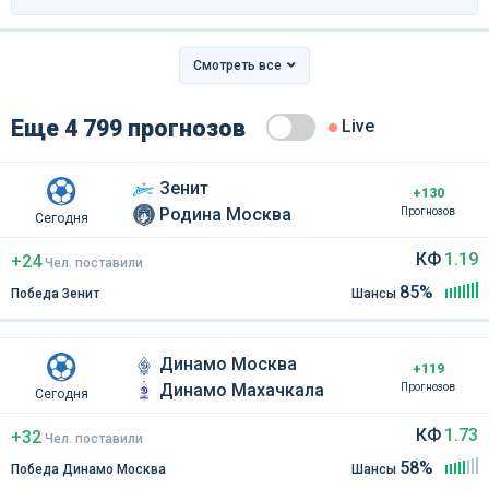
Смотреть все
Еще 4 799 прогнозов
Live
Зенит
+130
Родина Москва
Прогнозов
Сегодня
КФ
1.19
+24
Чел
.
поставили
85%
Победа Зенит
Шансы
Динамо Москва
+119
Динамо Махачкала
Прогнозов
Сегодня
КФ
1.73
+32
Чел
.
поставили
58%
Победа Динамо Москва
Шансы