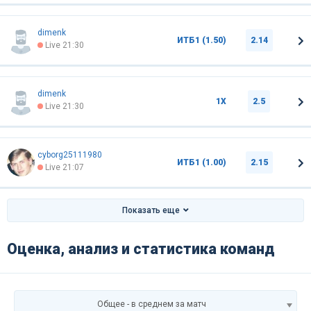
dimenk
ИТБ1 (1.50)
2.14
Live 21:30
dimenk
1Х
2.5
Live 21:30
cyborg25111980
ИТБ1 (1.00)
2.15
Live 21:07
Показать еще
Оценка, анализ и статистика команд
Общее - в среднем за матч