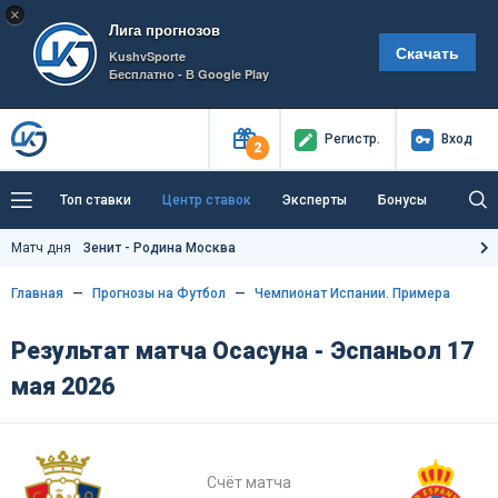
×
Лига прогнозов
Скачать
KushvSporte
Бесплатно - В Google Play
Регистр
.
Вход
2
Топ ставки
Центр ставок
Эксперты
Бонусы
Тренды
Букмекеры
Пресс-центр
Матч дня
Зенит - Родина Москва
Как тут заработать?
Главная
Прогнозы на Футбол
Чемпионат Испании. Примера
Результат матча Осасуна - Эспаньол 17
мая 2026
Счёт матча