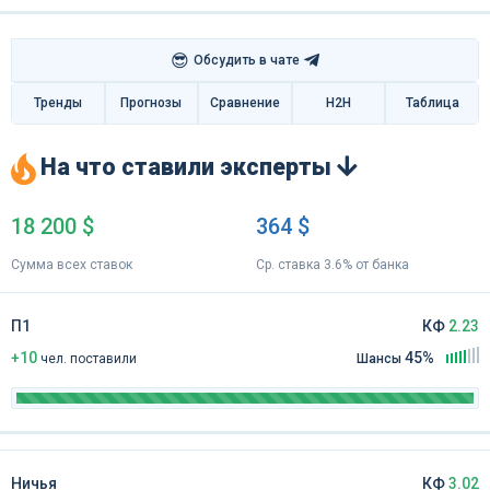
😎
Обсудить в чате
Тренды
Прогнозы
Сравнение
H2H
Таблица
На что ставили эксперты
18 200 $
364 $
Сумма всех ставок
Ср. ставка 3.6% от банка
П1
КФ
2.23
+10
45%
чел
.
поставили
Шансы
Ничья
КФ
3.02