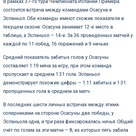
В рамках 37-го тура Чемпионата Испании Примера
состоится встреча между командами Осасуна и
Эспаньол. Обе команды имеют схожие показатели в
текущем сезоне: Осасуна занимает 12-е место в
таблице, а Эспаньол — 14-е. За 36 проведённых матчей у
каждой по 11 побед, 16 поражений и 9 ничьих.
Средний показатель забитых голов у Осасуны
составляет 1.19 мяча за игру, при этом команда
пропускает в среднем 1.31 гола. Эспаньол
демонстрирует похожие цифры — 1.11 забитых и 1.31
пропущенных гола в среднем за матч.
В последних шести личных встречах между этими
соперниками на стороне Осасуны две победы, у
Эспаньола одна, и три раза фиксировалась ничья. Общий
счёт по голам за эти матчи — 8, из которых пять забила