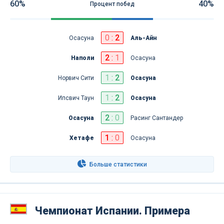
60%
40%
Процент побед
0
:
2
Осасуна
Аль-Айн
2
:
1
Наполи
Осасуна
1
:
2
Норвич Сити
Осасуна
1
:
2
Ипсвич Таун
Осасуна
2
:
0
Осасуна
Расинг Сантандер
1
:
0
Хетафе
Осасуна
Больше статистики
Чемпионат Испании. Примера