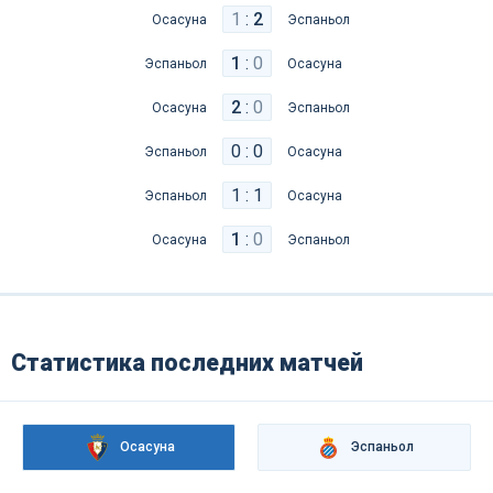
1
:
2
Осасуна
Эспаньол
1
:
0
Эспаньол
Осасуна
2
:
0
Осасуна
Эспаньол
0 : 0
Эспаньол
Осасуна
1 : 1
Эспаньол
Осасуна
1
:
0
Осасуна
Эспаньол
Статистика последних матчей
Осасуна
Эспаньол