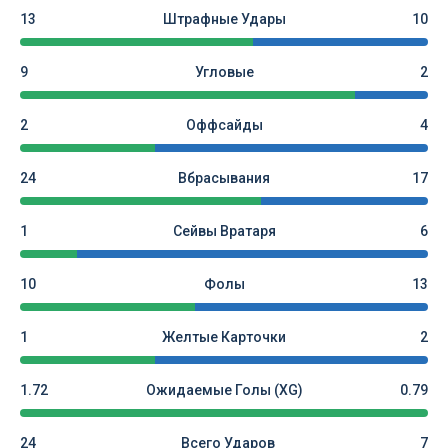
13
Штрафные Удары
10
9
Угловые
2
2
Оффсайды
4
24
Вбрасывания
17
1
Сейвы Вратаря
6
10
Фолы
13
1
Желтые Карточки
2
1.72
Ожидаемые Голы (xG)
0.79
24
Всего Ударов
7