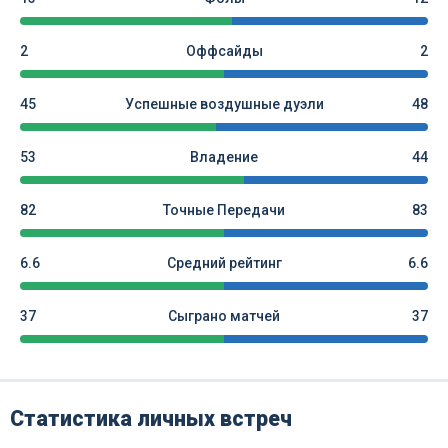
2
Оффсайды
2
45
Успешные воздушные дуэли
48
53
Владение
44
82
Точные Передачи
83
6.6
Средний рейтинг
6.6
37
Сыграно матчей
37
Статистика личных встреч