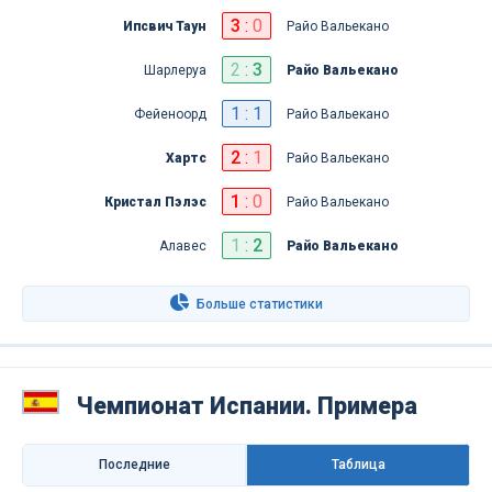
3
:
0
Ипсвич Таун
Райо Вальекано
2
:
3
Шарлеруа
Райо Вальекано
1 : 1
Фейеноорд
Райо Вальекано
2
:
1
Хартс
Райо Вальекано
1
:
0
Кристал Пэлэс
Райо Вальекано
1
:
2
Алавес
Райо Вальекано
Больше статистики
Чемпионат Испании. Примера
Последниe
Таблица