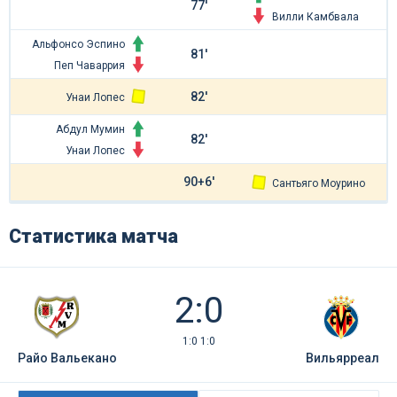
77'
Вилли Камбвала
Альфонсо Эспино
81'
Пеп Чаваррия
82'
Унаи Лопес
Абдул Мумин
82'
Унаи Лопес
90+6'
Сантьяго Моурино
Статистика матча
2:0
1:0 1:0
Райо Вальекано
Вильярреал