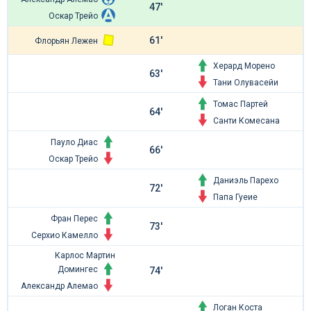
47'
Оскар Трейо
61'
Флорьян Лежен
Херард Морено
63'
Тани Олувасейи
Томас Партей
64'
Санти Комесана
Пауло Диас
66'
Оскар Трейо
Даниэль Парехо
72'
Папа Гуеие
Фран Перес
73'
Серхио Камелло
Карлос Мартин
Домингес
74'
Александр Алемао
Логан Коста