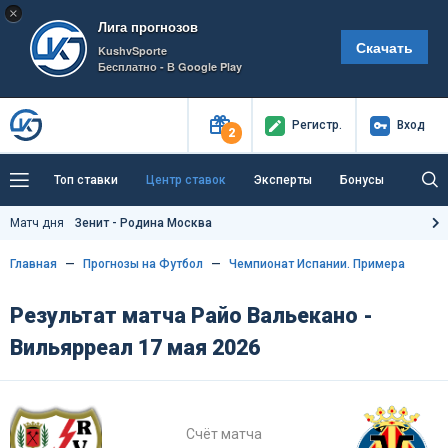
×
Лига прогнозов
Скачать
KushvSporte
Бесплатно - В Google Play
Регистр
.
Вход
2
Топ ставки
Центр ставок
Эксперты
Бонусы
Тренды
Букмекеры
Пресс-центр
Матч дня
Зенит - Родина Москва
Как тут заработать?
Главная
Прогнозы на Футбол
Чемпионат Испании. Примера
Результат матча Райо Вальекано -
Вильярреал 17 мая 2026
Счёт матча