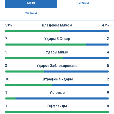
Матч
1й тайм
2й тайм
53%
Владение Мячом
47%
7
Удары В Створ
2
5
Удары Мимо
4
3
Ударов Заблокировано
5
10
Штрафные Удары
12
1
Угловые
9
1
Оффсайды
0