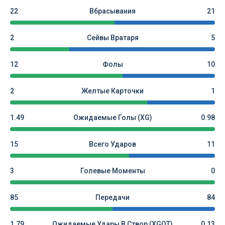
22
Вбрасывания
21
2
Сейвы Вратаря
5
12
Фолы
10
2
Желтые Карточки
1
1.49
Ожидаемые Голы (xG)
0.98
15
Всего Ударов
11
3
Голевые Моменты
0
85
Передачи
84
1.79
Ожидаемые Удары В Створ (xGOT)
0.13