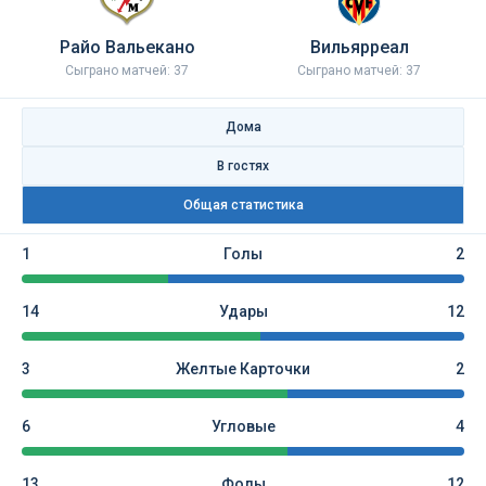
Райо Вальекано
Вильярреал
Сыграно матчей: 37
Сыграно матчей: 37
Дома
В гостях
Общая статистика
1
Голы
2
14
Удары
12
3
Желтые Карточки
2
6
Угловые
4
13
Фолы
12