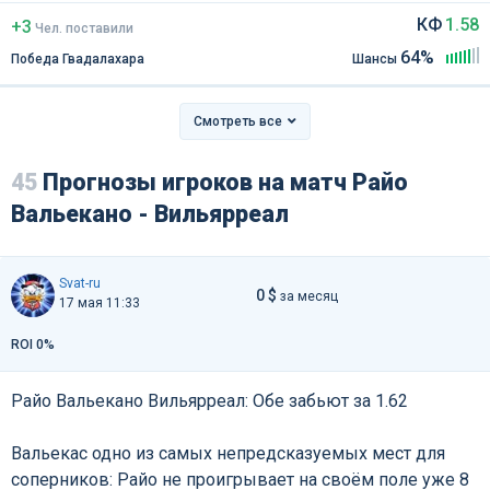
КФ
1.58
+3
Чел
.
поставили
64%
Победа Гвадалахара
Шансы
Смотреть все
45
Прогнозы игроков на матч Райо
Вальекано - Вильярреал
Svat-ru
0 $
за месяц
17 мая 11:33
ROI 0%
Райо Вальекано Вильярреал: Обе забьют за 1.62
Вальекас одно из самых непредсказуемых мест для
соперников: Райо не проигрывает на своём поле уже 8