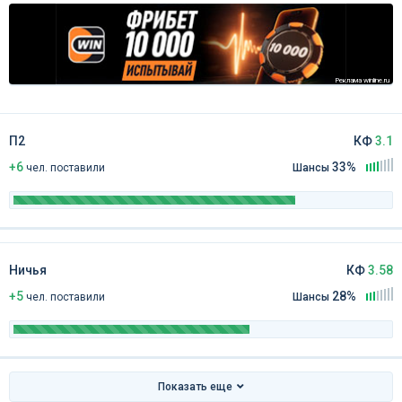
Реклама winline.ru
П2
КФ
3.1
+6
33%
чел
.
поставили
Шансы
Ничья
КФ
3.58
+5
28%
чел
.
поставили
Шансы
Показать еще