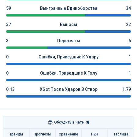
59
Выигранные Единоборства
34
37
Выносы
22
3
Перехваты
6
0
Ошибки, Приведшие К Удару
1
0
Ошибки, Приведшие К Голу
1
0.13
XGot После Ударов В Створ
1.79
😎
Обсудить в чате
Тренды
Прогнозы
Сравнение
H2H
Таблица