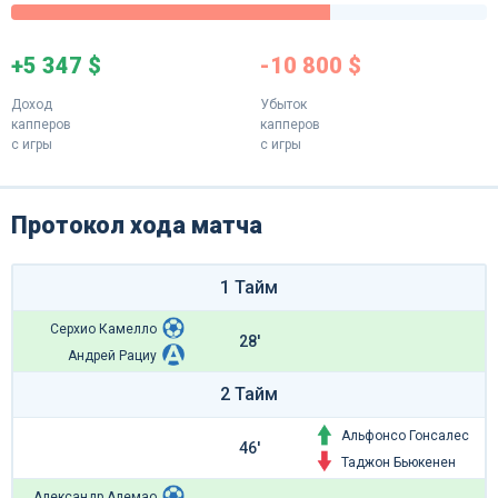
+5 347 $
-10 800 $
Доход
Убыток
капперов
капперов
с игры
с игры
Протокол хода матча
1 Тайм
Серхио Камелло
28'
Андрей Рациу
2 Тайм
Альфонсо Гонсалес
46'
Таджон Бьюкенен
Александр Алемао