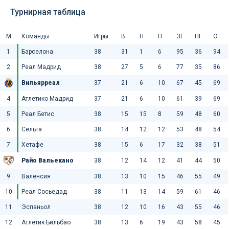
Турнирная таблица
М
Команды
Игры
В
Н
П
ЗГ
ПГ
О
1
Барселона
38
31
1
6
95
36
94
2
Реал Мадрид
38
27
5
6
77
35
86
Вильярреал
37
21
6
10
67
45
69
4
Атлетико Мадрид
37
21
6
10
61
39
69
5
Реал Бетис
38
15
15
8
59
48
60
6
Сельта
38
14
12
12
53
48
54
7
Хетафе
38
15
6
17
32
38
51
Райо Вальекано
38
12
14
12
41
44
50
9
Валенсия
38
13
10
15
46
55
49
10
Реал Сосьедад
38
11
13
14
59
61
46
11
Эспаньол
38
12
10
16
43
55
46
12
Атлетик Бильбао
38
13
6
19
43
58
45