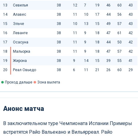
13
Севилья
38
12
7
19
46
60
43
14
Алавес
38
11
10
17
44
56
43
15
Эльче
38
10
13
15
49
57
43
16
Леванте
38
11
9
18
47
61
42
17
Осасуна
38
11
9
18
44
50
42
18
Мальорка
38
11
9
18
47
57
42
19
Жирона
38
9
14
15
39
55
41
20
Реал Овьедо
38
6
11
21
26
60
29
Проход дальше
Зона вылета
Анонс матча
В заключительном туре Чемпионата Испании Примеры
встретятся Райо Вальекано и Вильярреал. Райо