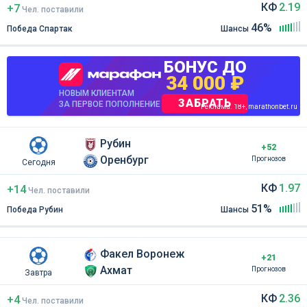
КФ
2.19
+7
Чел
.
поставили
46%
Победа Спартак
Шансы
БОНУС ДО
34 000 ₽
НОВЫМ КЛИЕНТАМ
ЗАБРАТЬ
ЗА ПЕРВОЕ ПОПОЛНЕНИЕ
Реклама. 18+, marathonbet.ru
Рубин
+52
Оренбург
Прогнозов
Сегодня
КФ
1.97
+14
Чел
.
поставили
51%
Победа Рубин
Шансы
Факел Воронеж
+21
Ахмат
Прогнозов
Завтра
КФ
2.36
+4
Чел
.
поставили