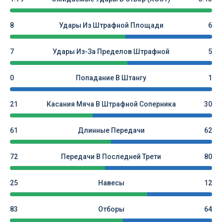
8
Удары Из Штрафной Площади
6
7
Удары Из-За Пределов Штрафной
5
0
Попадание В Штангу
1
21
Касания Мяча В Штрафной Соперника
30
61
Длинные Передачи
62
72
Передачи В Последней Трети
80
25
Навесы
12
83
Отборы
64