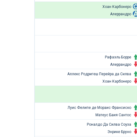
Хоан Карбонеро
Алеррандро
Рафаэль Борре
Алеррандро
Аллекс Родригеш Перейра да Силва
Хоан Карбонеро
Луис Фелипе де Мораис Франсиско
Матеус Баия Сантос
Роналдо Да Силва Соуза
Энрике Бруно