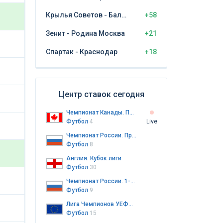
Крылья Советов - Балтика Калининград
+58
Зенит - Родина Москва
+21
Спартак - Краснодар
+18
Центр ставок сегодня
Чемпионат Канады. Премьер-лига
Футбол
4
Live
Чемпионат России. Премьер-лига
Футбол
8
Англия. Кубок лиги
Футбол
30
Чемпионат России. 1-я лига
Футбол
9
Лига Чемпионов УЕФА. Женщины
Футбол
15