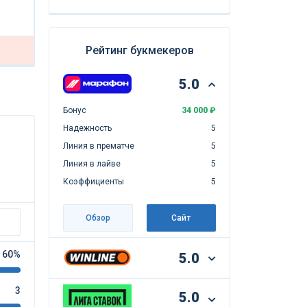
Рейтинг букмекеров
5.0
Бонус
34 000 ₽
Надежность
5
Линия в прематче
5
Линия в лайве
5
Коэффициенты
5
Обзор
Сайт
60%
5.0
3
5.0