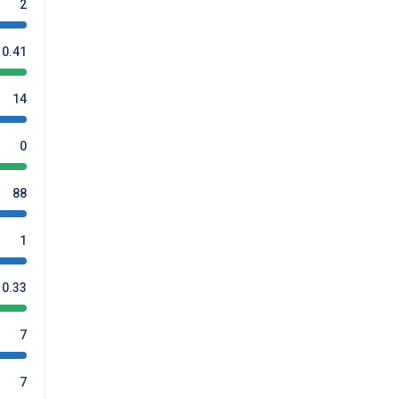
2
0.41
14
0
88
1
0.33
7
7