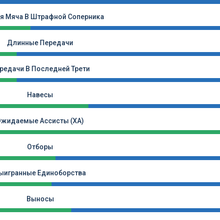
я Мяча В Штрафной Соперника
Длинные Передачи
редачи В Последней Трети
Навесы
Ожидаемые Ассисты (xA)
Отборы
ыигранные Единоборства
Выносы