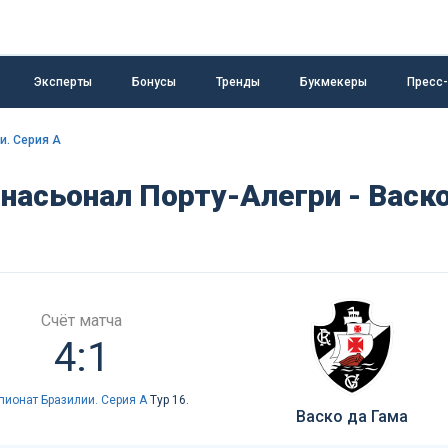
Эксперты
Бонусы
Тренды
Букмекеры
Пресс
и. Серия A
насьонал Порту-Алегри - Васко
Счёт матча
4:1
ионат Бразилии. Серия A
Тур 16.
Васко да Гама