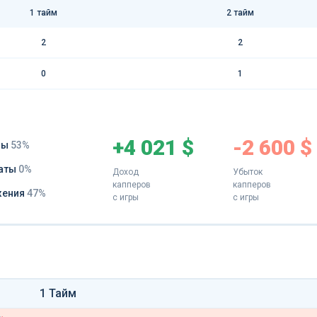
1 тайм
2 тайм
2
2
0
1
+4 021 $
-2 600 $
ды
53%
аты
0%
Доход
Убыток
капперов
капперов
жения
47%
с игры
с игры
1 Тайм