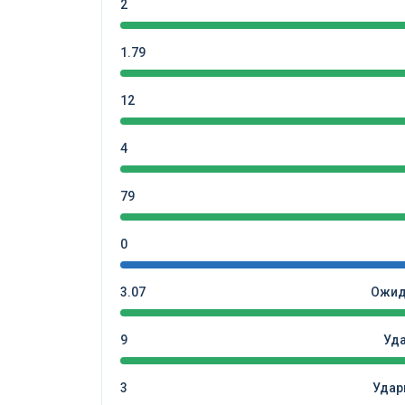
2
1.79
12
4
79
0
3.07
Ожид
9
Уд
3
Удар