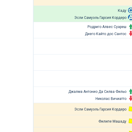
Каду
Эсли Самуэль Гарсия Кордеро
Родриго Алвес Суареш
Диего Кайто дос Сантос
Джалма Антонио Да Силва Фильо
Николас Вичиатто
Эсли Самуэль Гарсия Кордеро
Филипе Машаду