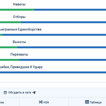
Навесы
Отборы
ыигранные Единоборства
Выносы
Перехваты
ибки, Приведшие К Удару
😎
Обсудить в чате
озы
H2H
Таблица