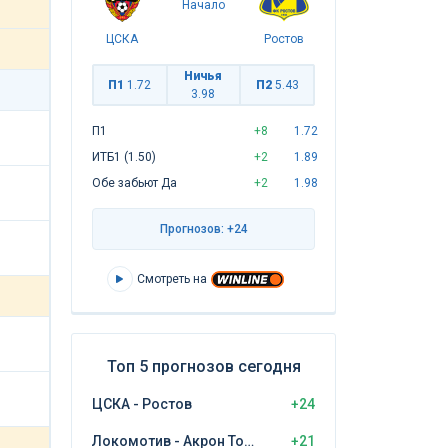
Начало
ЦСКА
Ростов
Ничья
П1
1.72
П2
5.43
3.98
П1
+8
1.72
ИТБ1 (1.50)
+2
1.89
Обе забьют Да
+2
1.98
Прогнозов: +24
Смотреть на
Топ 5 прогнозов сегодня
ЦСКА - Ростов
+24
Локомотив - Акрон Тольятти
+21