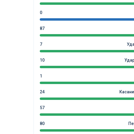
0
87
7
Уд
10
Уда
1
24
Касани
57
80
Пе