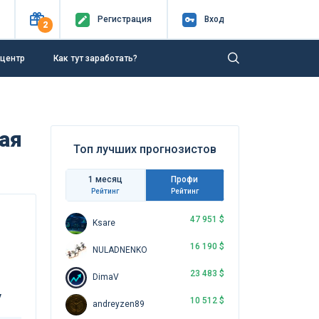
Регистр
ация
Вход
2
-центр
Как тут заработать?
ая
Топ лучших прогнозистов
1 месяц
Профи
Рейтинг
Рейтинг
47 951 $
Ksare
16 190 $
NULADNENKO
23 483 $
DimaV
у
10 512 $
andreyzen89