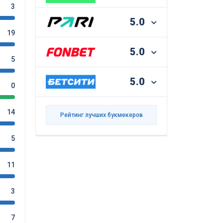
3
5.0
19
5.0
5
5.0
0
14
Рейтинг лучших букмекеров
5
11
3
7