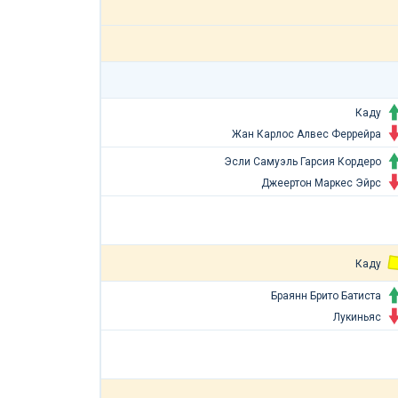
Каду
Жан Карлос Алвес Феррейра
Эсли Самуэль Гарсия Кордеро
Джеертон Маркес Эйрс
Каду
Браянн Брито Батиста
Лукиньяс