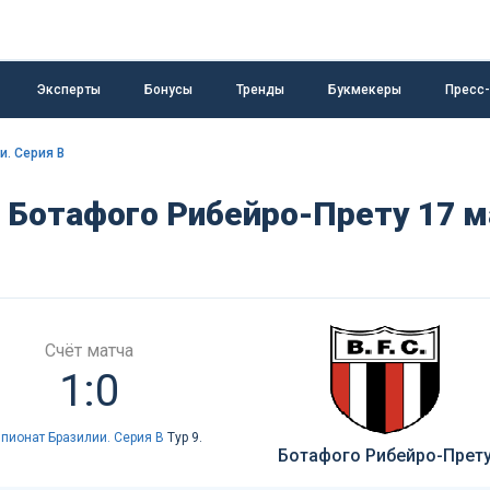
Эксперты
Бонусы
Тренды
Букмекеры
Пресс
и. Серия B
- Ботафого Рибейро-Прету 17 м
Счёт матча
1:0
пионат Бразилии. Серия B
Тур 9.
Ботафого Рибейро-Прет