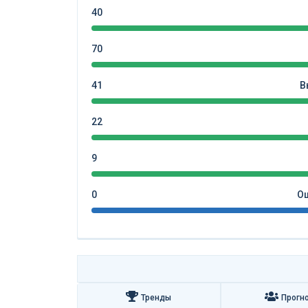
40
70
41
В
22
9
0
Ош
Тренды
Прогн