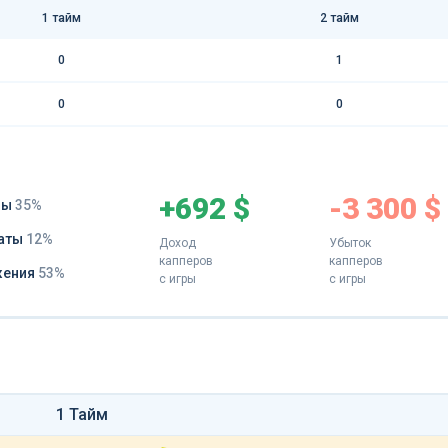
1 тайм
2 тайм
0
1
0
0
+692 $
-3 300 $
ды
35%
аты
12%
Доход
Убыток
капперов
капперов
жения
53%
с игры
с игры
1 Тайм