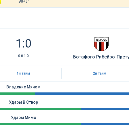
90+3'
1:0
0:0 1:0
Ботафого Рибейро-Прет
1й тайм
2й тайм
Владение Мячом
Удары В Створ
Удары Мимо