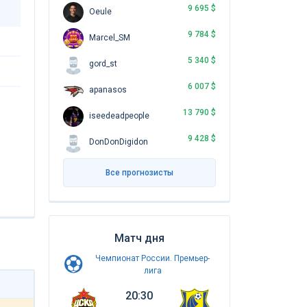
9 695 $
Oeule
9 784 $
Marcel_SM
5 340 $
gord_st
6 007 $
apanasos
13 790 $
iseedeadpeople
9 428 $
DonDonDigidon
Все прогнозисты
Матч дня
Чемпионат России. Премьер-
лига
20:30