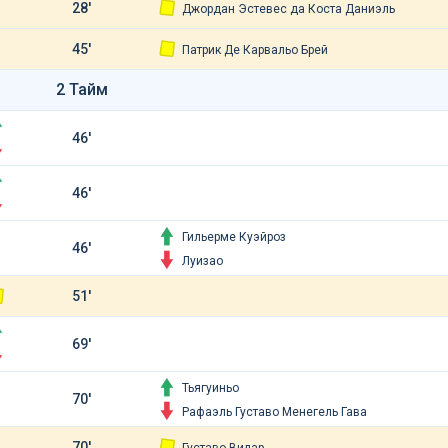
28'
Джордан Эстевес да Коста Даниэль
45'
Патрик Де Карвальо Брей
2 Тайм
46'
46'
Гильерме Куэйроз
46'
Луизао
51'
69'
Тьягуиньо
70'
Рафаэль Густаво Менегель Гава
70'