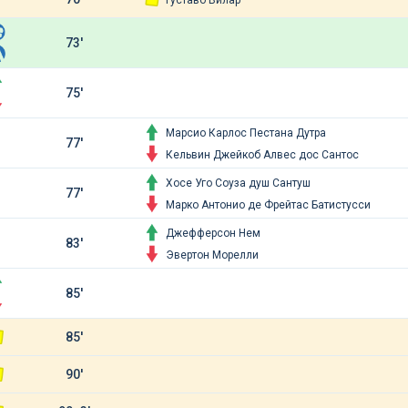
Густаво Вилар
73'
75'
Марсио Карлос Пестана Дутра
77'
Кельвин Джейкоб Алвес дос Сантос
Хосе Уго Соуза душ Сантуш
77'
Марко Антонио де Фрейтас Батистусси
Джефферсон Нем
83'
Эвертон Морелли
85'
85'
90'