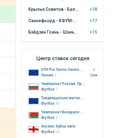
Крылья Советов - Балтика Калининград
+18
Саннефьорд - КФУМ-Камератене
+17
Бэйдзин Гоань - Шэньчжэнь Пэн Сити
+15
Центр ставок сегодня
UTR Pro Tennis Series. Кавагути
Теннис
1
Live
Чемпионат России. Премьер-лига
Футбол
7
Товарищеские матчи клубов
Футбол
40
Чемпионат Беларуси. Высшая лига
Футбол
5
Англия. Кубок лиги
Футбол
32