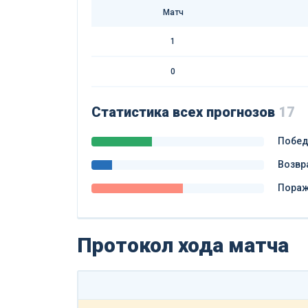
Матч
1
0
Статистика всех прогнозов
17
Побе
Возвр
Пора
Протокол хода матча