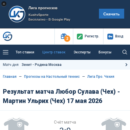
×
Лига прогнозов
Скачать
KushvSporte
Бесплатно - В Google Play
Регистр
.
Вход
2
Топ ставки
Центр ставок
Эксперты
Бонусы
Тренды
Букмекеры
Пресс-центр
Матч дня
Зенит - Родина Москва
Как тут заработать?
Главная
Прогнозы на Настольный теннис
Лига Про. Чехия
Результат матча Любор Сулава (Чех) -
Мартин Ульрих (Чех) 17 мая 2026
Счёт матча