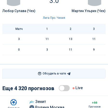
3:0
Любор Сулава (Чех)
Мартин Ульрих (Чех)
Лига Про. Чехия
Матч
1
2
3
3
11
13
11
0
3
11
9
😎
Обсудить в чате
Еще 4 320 прогнозов
Live
Зенит
+66
Родина Москва
Прогнозов