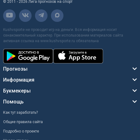
© 2011 - 2026 Лига прогнозов на спорт
Kushvsporte не проводит игр на деньги. Вся информация носит
ознакомительный характер. При использовании материалов сайта
активная ссылка на www.kushvsporte.ru обязательна
Прогнозы
Информация
Букмекеры
Помощь
Как тут заработать?
Общие правила сайта
Подробно о проекте