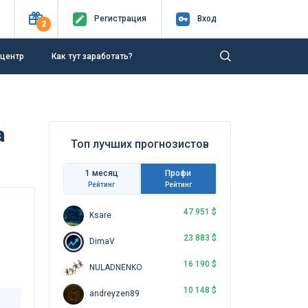
Регистр
ация
Вход
2
-центр
Как тут заработать?
а
Топ лучших прогнозистов
1 месяц
Профи
Рейтинг
Рейтинг
47 951 $
Ksare
23 883 $
DimaV
16 190 $
NULADNENKO
10 148 $
andreyzen89