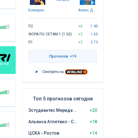
Кэмерон Норри
Алекс Де Минаур
П2
+6
1.45
ФОРА ПО СЕТАМ 1 (1.50)
+2
1.65
П1
+2
2.73
Прогнозов: +19
RU +18
Смотреть на
Топ 5 прогнозов сегодня
Эстудиантес Мерида - Самора
+20
Альянса Атлетико - Сьенсиано
+18
ЦСКА - Ростов
+14