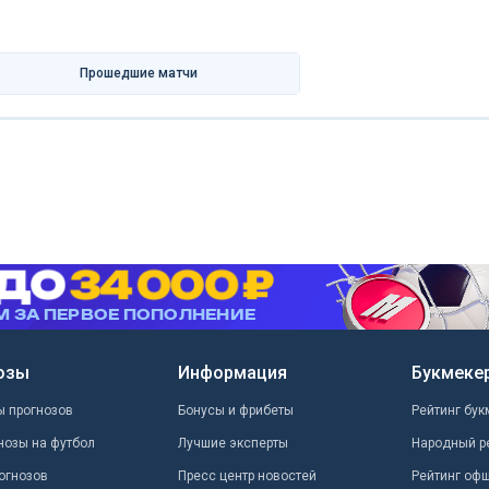
Прошедшие матчи
озы
Информация
Букмеке
ы прогнозов
Бонусы и фрибеты
Рейтинг бук
нозы на футбол
Лучшие эксперты
Народный р
огнозов
Пресс центр новостей
Рейтинг оф