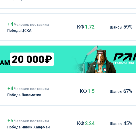
+4
Чел
овек
поставили
КФ
1.72
59%
Шансы
Победа ЦСКА
20 000₽
КАМ
РЕКЛАМА PARI.
+4
Чел
овек
поставили
КФ
1.5
67%
Шансы
Победа Локомотив
+5
Чел
овек
поставили
КФ
2.24
45%
Шансы
Победа Янник Ханфман