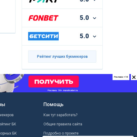
5.0
5.0
Рейтинг лучших букмекеров
×
Реклама +18
ры
Помощь
мекеров
Как тут заработать?
ейтинг БК
Общие правила сайта
шорных БК
Подробно о проекте