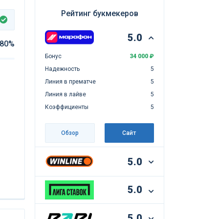
Рейтинг букмекеров
5.0
80%
Бонус
34 000 ₽
Надежность
5
Линия в прематче
5
Линия в лайве
5
Коэффициенты
5
Обзор
Сайт
5.0
5.0
5.0