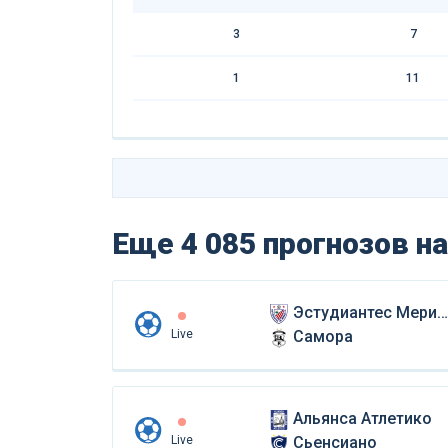
3
7
1
11
Еще 4 085 прогнозов
на
Эстудиантес Мерида
Live
Самора
Альянса Атлетико
Live
Сьенсиано