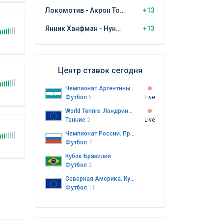
Локомотив - Акрон Тольятти
+13
Янник Ханфман - Нуно Борхес
+13
Центр ставок сегодня
Чемпионат Аргентины. Примера дивизион
Футбол
6
Live
World Tennis. Лондрина. Пары
Теннис
2
Live
Чемпионат России. Премьер-лига
Футбол
7
Кубок Бразилии
Футбол
2
Северная Америка. Кубок лиг
Футбол
11