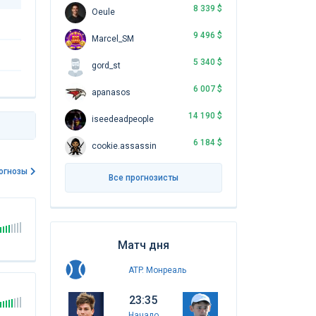
8 339 $
Oeule
9 496 $
Marcel_SM
5 340 $
gord_st
6 007 $
apanasos
14 190 $
iseedeadpeople
6 184 $
cookie.assassin
огнозы
Все прогнозисты
Матч дня
ATP. Монреаль
23:35
Начало