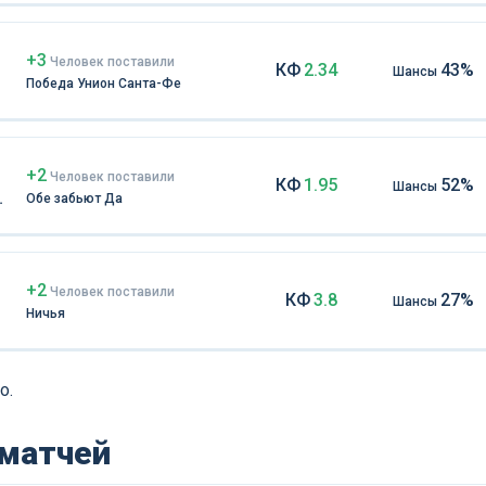
+3
Чел
овек
поставили
КФ
2.34
43%
Шансы
Победа Унион Санта-Фе
+2
Чел
овек
поставили
КФ
1.95
52%
Шансы
Обе забьют Да
+2
Чел
овек
поставили
КФ
3.8
27%
Шансы
Ничья
о.
 матчей