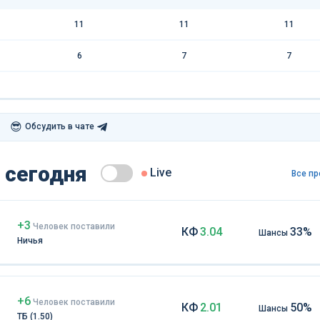
11
11
11
6
7
7
😎
Обсудить в чате
 сегодня
Live
Все пр
+3
Чел
овек
поставили
КФ
3.04
33%
Шансы
Ничья
+6
Чел
овек
поставили
КФ
2.01
50%
Шансы
ТБ (1.50)