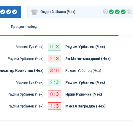
Ондрей Шваха (Чех)
Процент побед
0
:
3
Мартин Гук (Чех)
Радим Урбанец (Чех)
2
:
3
Радим Урбанец (Чех)
Ян Мечл-младший (Чех)
3
:
0
ксандр Колисник (Чех)
Радим Урбанец (Чех)
2
:
3
Мартин Гук (Чех)
Радим Урбанец (Чех)
0
:
3
Радим Урбанец (Чех)
Иржи Ружичка (Чех)
1
:
3
Радим Урбанец (Чех)
Михал Заградка (Чех)