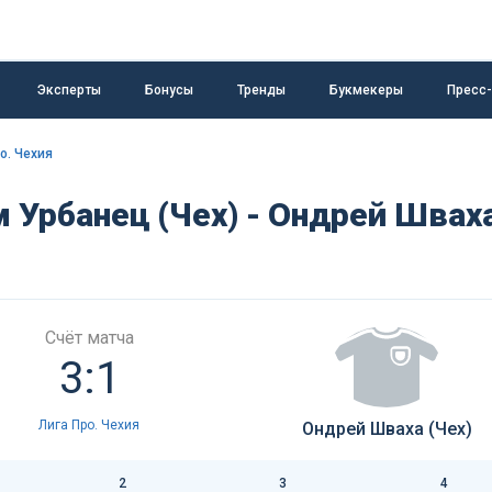
Эксперты
Бонусы
Тренды
Букмекеры
Пресс
о. Чехия
 Урбанец (Чех) - Ондрей Швах
Счёт матча
3:1
Лига Про. Чехия
Ондрей Шваха (Чех)
2
3
4