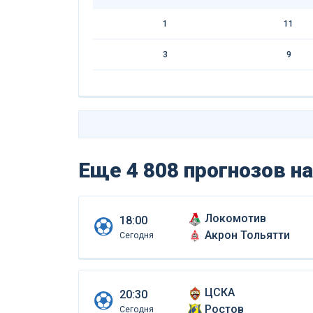
1
11
3
9
Еще 4 808 прогнозов
на
Локомотив
18:00
Акрон Тольятти
Сегодня
ЦСКА
20:30
Ростов
Сегодня