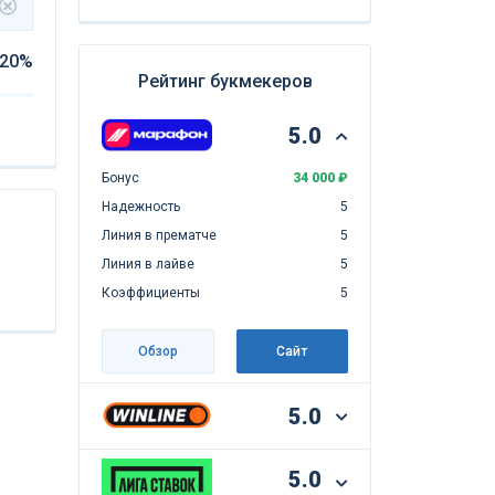
20%
Рейтинг букмекеров
5.0
Бонус
34 000 ₽
Надежность
5
Линия в прематче
5
Линия в лайве
5
Коэффициенты
5
Обзор
Сайт
5.0
5.0