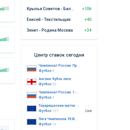
Крылья Советов - Балтика Калининград
+106
Енисей - Текстильщик
+40
Зенит - Родина Москва
+34
Центр ставок сегодня
Чемпионат России. Премьер-лига
Футбол
8
Англия. Кубок лиги
Футбол
30
Чемпионат России. 1-я лига
Футбол
9
Товарищеские матчи клубов
Футбол
107
Live
Лига Чемпионов УЕФА. Женщины
Футбол
16