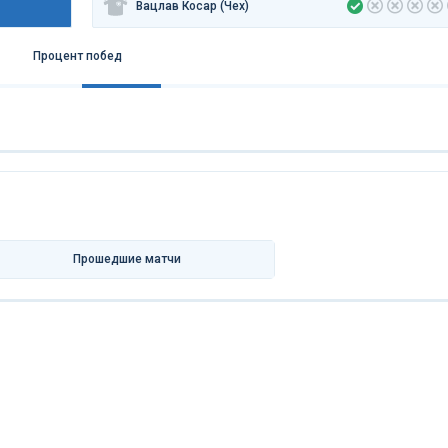
Вацлав Косар (Чех)
Процент побед
Прошедшие матчи