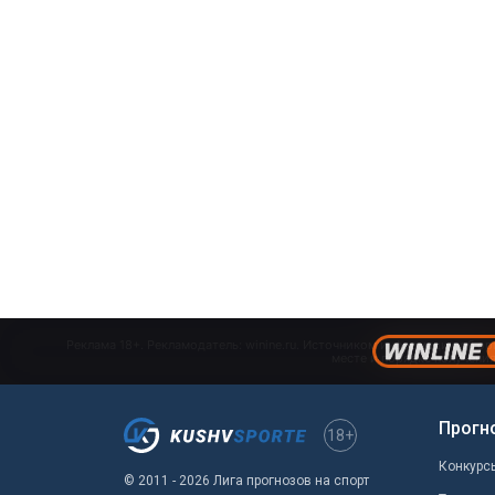
Прогн
18+
Конкурс
© 2011 - 2026 Лига прогнозов на спорт