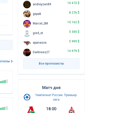
10 472 $
andreyzen89
8 276 $
gepak
10 162 $
Marcel_SM
5 340 $
gord_st
5 999 $
apanasos
14 979 $
Darkness27
огнозы
Все прогнозисты
Матч дня
Чемпионат России. Премьер-
лига
18:00