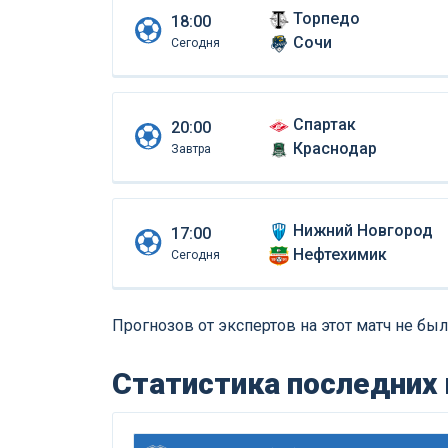
Торпедо
18:00
Сочи
Сегодня
Спартак
20:00
Краснодар
Завтра
Нижний Новгород
17:00
Нефтехимик
Сегодня
Прогнозов от экспертов на этот матч не был
Статистика последних