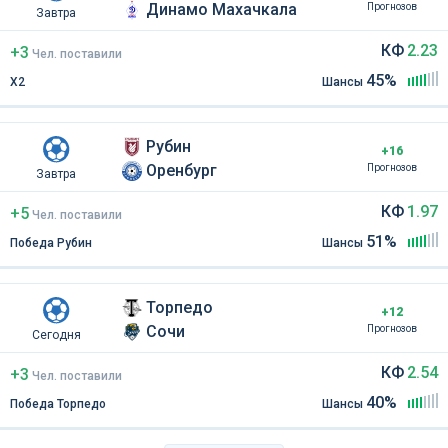
Динамо Махачкала
Прогнозов
Завтра
КФ
2.23
+3
Чел
.
поставили
45%
Х2
Шансы
Рубин
+16
Оренбург
Прогнозов
Завтра
КФ
1.97
+5
Чел
.
поставили
51%
Победа Рубин
Шансы
Торпедо
+12
Сочи
Прогнозов
Сегодня
КФ
2.54
+3
Чел
.
поставили
40%
Победа Торпедо
Шансы