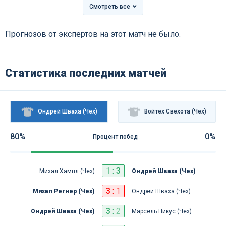
Смотреть все
Прогнозов от экспертов на этот матч не было.
Статистика последних матчей
Ондрей Шваха (Чех)
Войтех Свехота (Чех)
80%
0%
Процент побед
1
:
3
Михал Хампл (Чех)
Ондрей Шваха (Чех)
3
:
1
Михал Регнер (Чех)
Ондрей Шваха (Чех)
3
:
2
Ондрей Шваха (Чех)
Марсель Пикус (Чех)