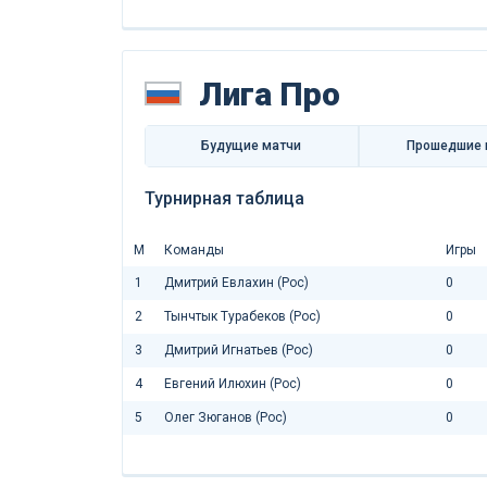
Лига Про
Будущие матчи
Прошедшие 
Турнирная таблица
М
Команды
Игры
1
Дмитрий Евлахин (Рос)
0
2
Тынчтык Турабеков (Рос)
0
3
Дмитрий Игнатьев (Рос)
0
4
Евгений Илюхин (Рос)
0
5
Олег Зюганов (Рос)
0