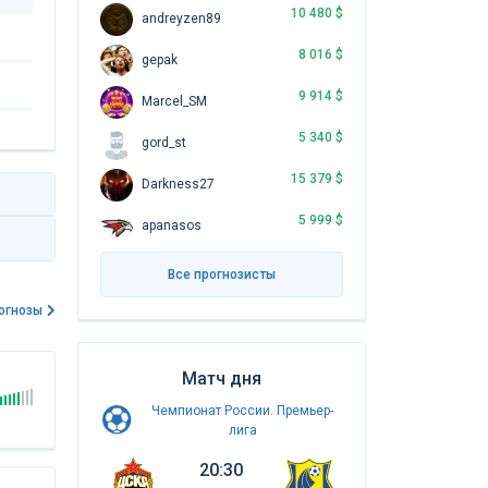
10 480 $
andreyzen89
8 016 $
gepak
9 914 $
Marcel_SM
5 340 $
gord_st
15 379 $
Darkness27
5 999 $
apanasos
Все прогнозисты
огнозы
Матч дня
Чемпионат России. Премьер-
лига
20:30