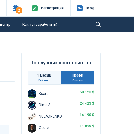
Регистр
ация
Вход
2
-центр
Как тут заработать?
Топ лучших прогнозистов
1 месяц
Профи
Рейтинг
Рейтинг
53 123 $
Ksare
24 423 $
DimaV
16 190 $
NULADNENKO
11 839 $
Oeule