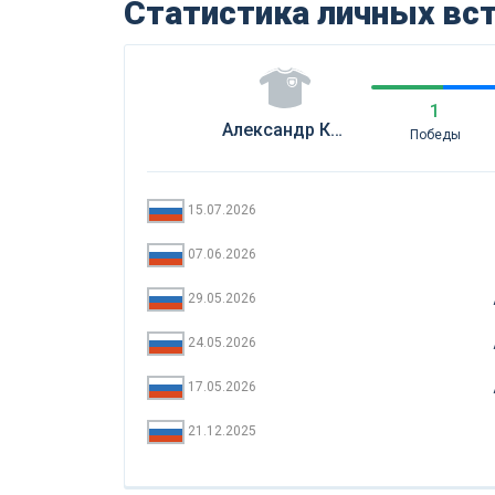
Статистика личных вс
1
Александр Кольмин (Рос)
Победы
15.07.2026
07.06.2026
29.05.2026
24.05.2026
17.05.2026
21.12.2025