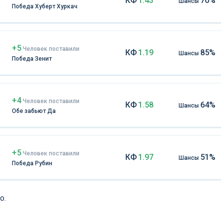
КФ
1.43
70%
Шансы
Победа Хуберт Хуркач
+5
Чел
овек
поставили
КФ
1.19
85%
Шансы
Победа Зенит
+4
Чел
овек
поставили
КФ
1.58
64%
Шансы
Обе забьют Да
+5
Чел
овек
поставили
КФ
1.97
51%
Шансы
Победа Рубин
о.