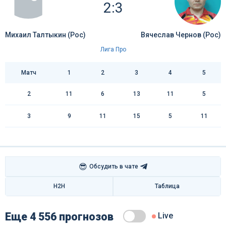
2:3
Михаил Талтыкин (Рос)
Вячеслав Чернов (Рос)
Лига Про
Матч
1
2
3
4
5
2
11
6
13
11
5
3
9
11
15
5
11
😎
Обсудить в чате
H2H
Таблица
Еще 4 556 прогнозов
Live