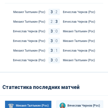
3
:
2
Михаил Талтыкин (Рос)
Вячеслав Чернов (Рос)
2
:
3
Михаил Талтыкин (Рос)
Вячеслав Чернов (Рос)
3
:
0
Вячеслав Чернов (Рос)
Михаил Талтыкин (Рос)
3
:
0
Вячеслав Чернов (Рос)
Михаил Талтыкин (Рос)
3
:
1
Михаил Талтыкин (Рос)
Вячеслав Чернов (Рос)
3
:
0
Вячеслав Чернов (Рос)
Михаил Талтыкин (Рос)
Статистика последних матчей
Михаил Талтыкин (Рос)
Вячеслав Чернов (Рос)