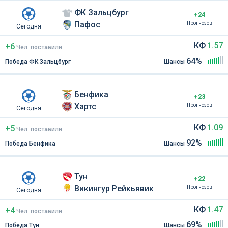
ФК Зальцбург
+24
Пафос
Прогнозов
Сегодня
КФ
1.57
+6
Чел
.
поставили
64%
Победа ФК Зальцбург
Шансы
Бенфика
+23
Хартс
Прогнозов
Сегодня
КФ
1.09
+5
Чел
.
поставили
92%
Победа Бенфика
Шансы
Тун
+22
Викингур Рейкьявик
Прогнозов
Сегодня
КФ
1.47
+4
Чел
.
поставили
69%
Победа Тун
Шансы