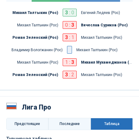
3
:
0
Михаил Талтыкин (Рос)
Евгений Ледяев (Рос)
0
:
3
Михаил Талтыкин (Рос)
Вячеслав Суриков (Рос)
3
:
1
Роман Зеленский (Рос)
Михаил Талтыкин (Рос)
Владимир Вологжанин (Рос)
Михаил Талтыкин (Рос)
1
:
3
Михаил Талтыкин (Рос)
Михаил Мухамеджанов (Рос)
3
:
2
Роман Зеленский (Рос)
Михаил Талтыкин (Рос)
Лига Про
Предстоящие
Последниe
Таблица
Турнирная таблица