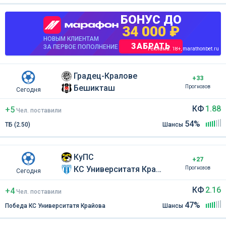
БОНУС ДО
34 000 ₽
НОВЫМ КЛИЕНТАМ
ЗАБРАТЬ
ЗА ПЕРВОЕ ПОПОЛНЕНИЕ
Реклама. 18+, marathonbet.ru
Градец-Кралове
+33
Бешикташ
Прогнозов
Сегодня
КФ
1.88
+5
Чел
.
поставили
54%
ТБ (2.50)
Шансы
КуПС
+27
КС Университатя Крайова
Прогнозов
Сегодня
КФ
2.16
+4
Чел
.
поставили
47%
Победа КС Университатя Крайова
Шансы