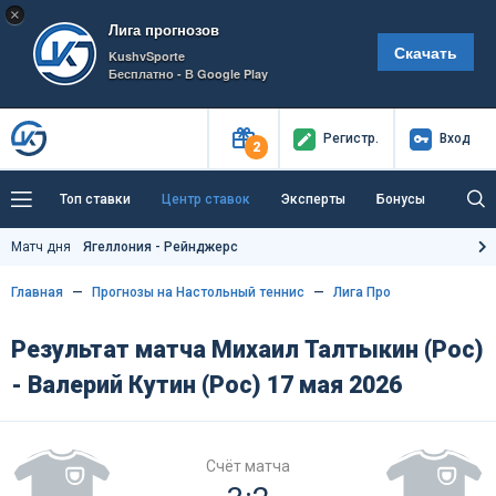
×
Лига прогнозов
Скачать
KushvSporte
Бесплатно - В Google Play
Регистр
.
Вход
2
Топ ставки
Центр ставок
Эксперты
Бонусы
Тренды
Букмекеры
Пресс-центр
Матч дня
Ягеллония - Рейнджерс
Как тут заработать?
Главная
Прогнозы на Настольный теннис
Лига Про
Результат матча Михаил Талтыкин (Рос)
- Валерий Кутин (Рос) 17 мая 2026
Счёт матча