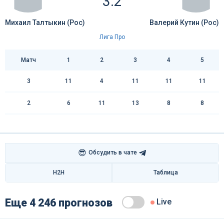
3:2
Михаил Талтыкин (Рос)
Валерий Кутин (Рос)
Лига Про
Матч
1
2
3
4
5
3
11
4
11
11
11
2
6
11
13
8
8
😎
Обсудить в чате
H2H
Таблица
Еще 4 246 прогнозов
Live