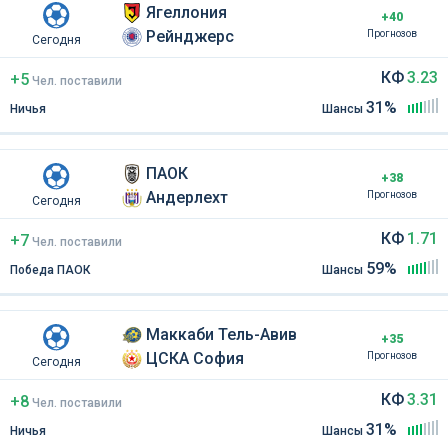
Ягеллония
+40
Рейнджерс
Прогнозов
Сегодня
КФ
3.23
+5
Чел
.
поставили
31%
Ничья
Шансы
ПАОК
+38
Андерлехт
Прогнозов
Сегодня
КФ
1.71
+7
Чел
.
поставили
59%
Победа ПАОК
Шансы
Маккаби Тель-Авив
+35
ЦСКА София
Прогнозов
Сегодня
КФ
3.31
+8
Чел
.
поставили
31%
Ничья
Шансы