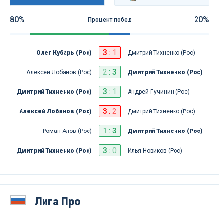
80%
20%
Процент побед
3
:
1
Олег Кубарь (Рос)
Дмитрий Тихненко (Рос)
2
:
3
Алексей Лобанов (Рос)
Дмитрий Тихненко (Рос)
3
:
1
Дмитрий Тихненко (Рос)
Андрей Пучинин (Рос)
3
:
2
Алексей Лобанов (Рос)
Дмитрий Тихненко (Рос)
1
:
3
Роман Алов (Рос)
Дмитрий Тихненко (Рос)
3
:
0
Дмитрий Тихненко (Рос)
Илья Новиков (Рос)
Лига Про