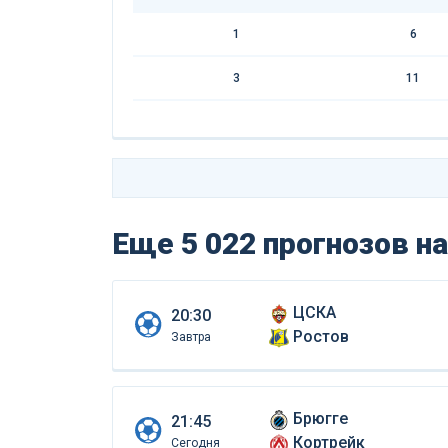
1
6
3
11
Еще 5 022 прогнозов
на
ЦСКА
20:30
Ростов
Завтра
Брюгге
21:45
Кортрейк
Сегодня