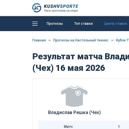
Прогнозы
Топ ставки
Центр ставок
Главная
Прогнозы на Настольный теннис
Кубок Т
Результат матча Влад
(Чех) 16 мая 2026
Владислав Решка (Чех)
Матч
1