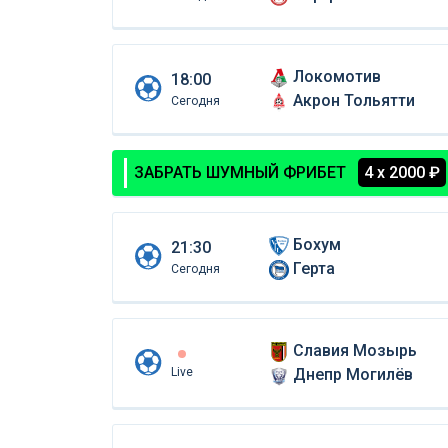
Локомотив
18:00
Акрон Тольятти
Сегодня
ЗАБРАТЬ ШУМНЫЙ ФРИБЕТ
4 х 2000 ₽
Бохум
21:30
Герта
Сегодня
Славия Мозырь
Live
Днепр Могилёв