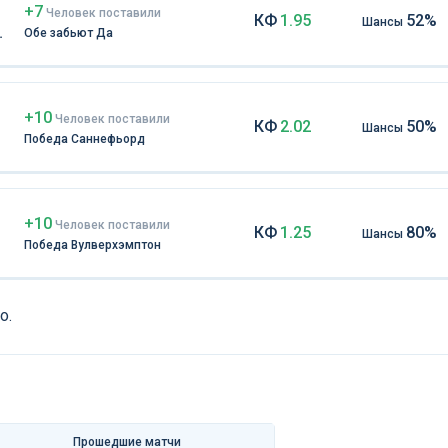
+7
Чел
овек
поставили
КФ
1.95
52%
Шансы
Обе забьют Да
+10
Чел
овек
поставили
КФ
2.02
50%
Шансы
Победа Саннефьорд
+10
Чел
овек
поставили
КФ
1.25
80%
Шансы
Победа Вулверхэмптон
о.
Прошедшие матчи