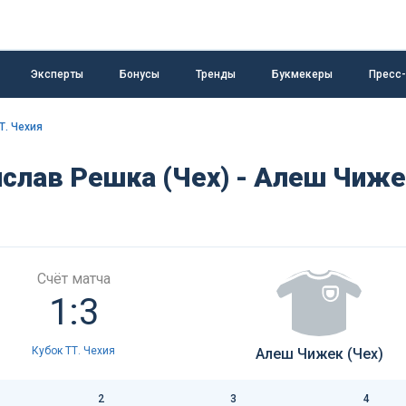
Эксперты
Бонусы
Тренды
Букмекеры
Пресс
Т. Чехия
ислав Решка (Чех) - Алеш Чиж
Счёт матча
1:3
Кубок ТТ. Чехия
Алеш Чижек (Чех)
2
3
4