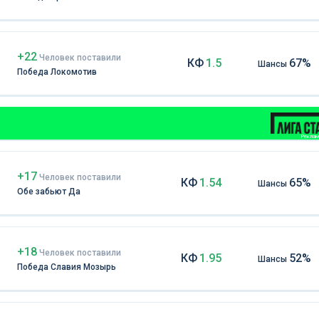
+22
Чел
овек
поставили
КФ
1.5
67%
Шансы
Победа Локомотив
Реклама
+17
Чел
овек
поставили
КФ
1.54
65%
Шансы
Обе забьют Да
+18
Чел
овек
поставили
КФ
1.95
52%
Шансы
Победа Славия Мозырь