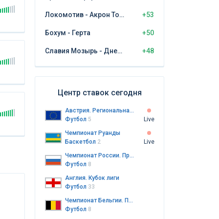
Локомотив - Акрон Тольятти
+53
Бохум - Герта
+50
Славия Мозырь - Днепр Могилёв
+48
Центр ставок сегодня
Австрия. Региональная лига Восток
Футбол
5
Live
Чемпионат Руанды
Баскетбол
2
Live
Чемпионат России. Премьер-лига
Футбол
8
Англия. Кубок лиги
Футбол
33
Чемпионат Бельгии. Премьер-лига
Футбол
8