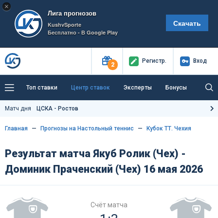
×
Лига прогнозов
Скачать
KushvSporte
Бесплатно - В Google Play
Регистр
.
Вход
2
Топ ставки
Центр ставок
Эксперты
Бонусы
Тренды
Букмекеры
Пресс-центр
Матч дня
ЦСКА - Ростов
Как тут заработать?
Главная
Прогнозы на Настольный теннис
Кубок ТТ. Чехия
Результат матча Якуб Ролик (Чех) -
Доминик Праченский (Чех) 16 мая 2026
Счёт матча