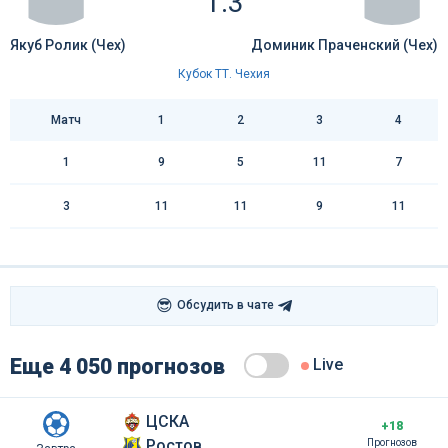
1:3
Якуб Ролик (Чех)
Доминик Праченский (Чех)
Кубок ТТ. Чехия
Матч
1
2
3
4
1
9
5
11
7
3
11
11
9
11
😎
Обсудить в чате
Еще 4 050 прогнозов
Live
ЦСКА
+18
Ростов
Прогнозов