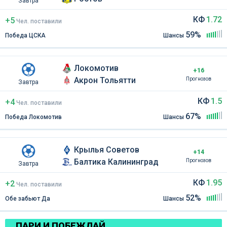
Завтра
КФ
1.72
+5
Чел
.
поставили
59%
Победа ЦСКА
Шансы
Локомотив
+16
Акрон Тольятти
Прогнозов
Завтра
КФ
1.5
+4
Чел
.
поставили
67%
Победа Локомотив
Шансы
Крылья Советов
+14
Балтика Калининград
Прогнозов
Завтра
КФ
1.95
+2
Чел
.
поставили
52%
Обе забьют Да
Шансы
ПАРИ И ПОБЕЖДАЙ