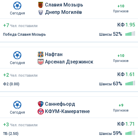
Славия Мозырь
+10
Днепр Могилёв
Прогнозов
Сегодня
КФ
1.95
+7
Чел
.
поставили
52%
Победа Славия Мозырь
Шансы
Нафтан
+10
Арсенал Дзержинск
Прогнозов
Сегодня
КФ
1.61
+2
Чел
.
поставили
63%
Ф2 (0.00)
Шансы
Саннефьорд
+9
КФУМ-Камератене
Прогнозов
Сегодня
КФ
1.71
+3
Чел
.
поставили
59%
ТБ (2.50)
Шансы