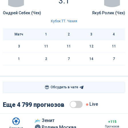
3:1
Ондрей Себек (Чех)
Якуб Ролик (Чех)
Кубок ТТ. Чехия
Матч
1
2
3
4
3
11
11
12
11
1
2
7
14
7
😎
Обсудить в чате
Еще 4 799 прогнозов
Live
Зенит
+115
Родина Москва
Прогнозов