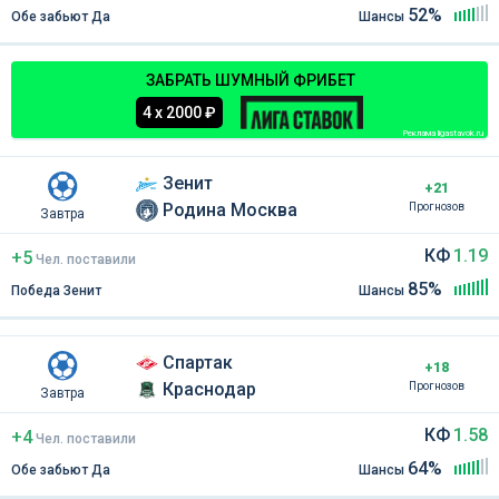
52%
Обе забьют Да
Шансы
ЗАБРАТЬ ШУМНЫЙ ФРИБЕТ
4 х 2000 ₽
Реклама ligastavok.ru
Зенит
+21
Родина Москва
Прогнозов
Завтра
КФ
1.19
+5
Чел
.
поставили
85%
Победа Зенит
Шансы
Спартак
+18
Краснодар
Прогнозов
Завтра
КФ
1.58
+4
Чел
.
поставили
64%
Обе забьют Да
Шансы