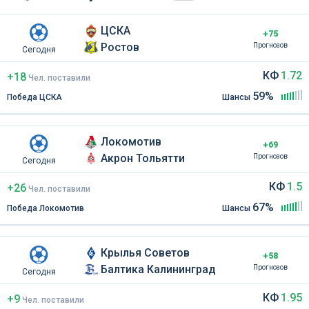
ЦСКА
+75
Ростов
Прогнозов
Сегодня
КФ
1.72
+18
Чел
.
поставили
59%
Победа ЦСКА
Шансы
Локомотив
+69
Акрон Тольятти
Прогнозов
Сегодня
КФ
1.5
+26
Чел
.
поставили
67%
Победа Локомотив
Шансы
Крылья Советов
+58
Балтика Калининград
Прогнозов
Сегодня
КФ
1.95
+9
Чел
.
поставили