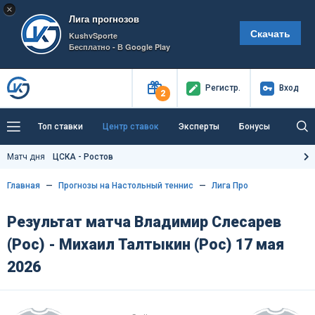
×
Лига прогнозов
Скачать
KushvSporte
Бесплатно - В Google Play
Регистр
.
Вход
2
Топ ставки
Центр ставок
Эксперты
Бонусы
Тренды
Букмекеры
Пресс-центр
Матч дня
ЦСКА - Ростов
Как тут заработать?
Главная
Прогнозы на Настольный теннис
Лига Про
Результат матча Владимир Слесарев
(Рос) - Михаил Талтыкин (Рос) 17 мая
2026