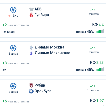
АББ
+15
Гуабира
Прогнозов
Live
КФ
2.2
+2
Чел
.
поставили
46%
ТМ (2.50)
Шансы
Динамо Москва
+15
Динамо Махачкала
Прогнозов
Завтра
КФ
2.23
+3
Чел
.
поставили
45%
Х2
Шансы
Рубин
+14
Оренбург
Прогнозов
Завтра
КФ
1.97
+5
Чел
.
поставили