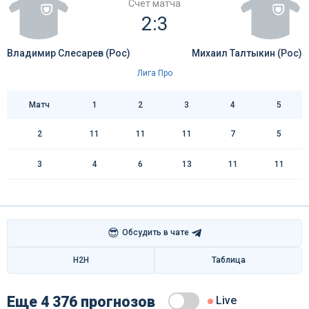
Счёт матча
2:3
Владимир Слесарев (Рос)
Михаил Талтыкин (Рос)
Лига Про
Матч
1
2
3
4
5
2
11
11
11
7
5
3
4
6
13
11
11
😎
Обсудить в чате
H2H
Таблица
Еще 4 376 прогнозов
Live